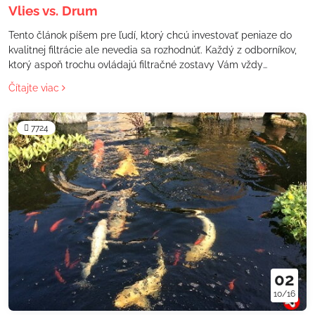
Vlies vs. Drum
Tento článok píšem pre ľudí, ktorý chcú investovať peniaze do
kvalitnej filtrácie ale nevedia sa rozhodnúť. Každý z odborníkov,
ktorý aspoň trochu ovládajú filtračné zostavy Vám vždy
odporučia bubnovú filtráciu. Je to z jednoduchého dôvodu „sú
Čítajte viac
najlepšie“
7724
02
10/16