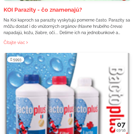
KOI Parazity - čo znamenajú?
Na Koi kaproch sa parazity vyskytujú pomerne často. Parazity sa
môžu dostať i do vnútorných orgánov (hlavne hrubého čreva)
napadajú, kožu, žiabre, oči.... Delíme ich na jednobunkové a
mnohobunkové organizmy. Všetci zástupcovia jednotlivých
Čítajte viac
skupín sú štruktúrované inak, majú odlišný vývojový cyklus, a
preto vyžadujú prispôsobenú liečbu.
5993
07
07/16