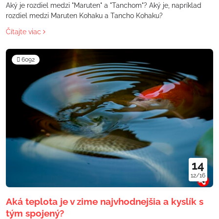
Aký je rozdiel medzi "Maruten" a "Tanchom"? Aký je, napríklad
rozdiel medzi Maruten Kohaku a Tancho Kohaku?
Čítajte viac
6092
14
12/16
Aká teplota je v zime najvhodnejšia a kyslík s
tým spojený?