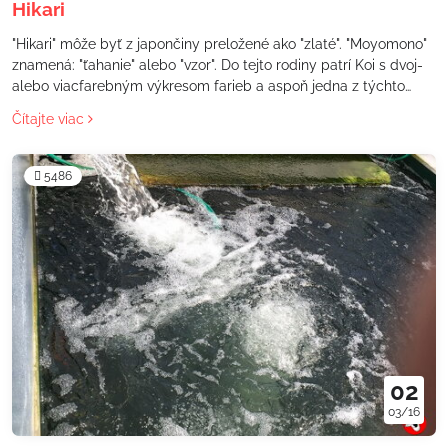
Hikari
"Hikari" môže byť z japončiny preložené ako "zlaté". "Moyomono"
znamená: "ťahanie" alebo "vzor". Do tejto rodiny patrí Koi s dvoj-
alebo viacfarebným výkresom farieb a aspoň jedna z týchto
farieb je metalickej farby.
Čítajte viac
5486
02
03/16