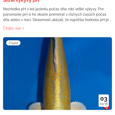
Silné výkyvy pH
Nezriedka pH v koi jazierku počas dňa robí veľké výkyvy. Pre
porovnanie pH si ho skúste premerať v rôznych časoch počas
dňa alebo v noci. Skúsenosti ukázali, že najnižšia hodnota pH je v
skorých ranných hodinách, tesne pred východom slnka. Počas
Čítajte viac
popoludnia, hodnota pH už môže byť relatívne vysoká.
5414
03
03/16