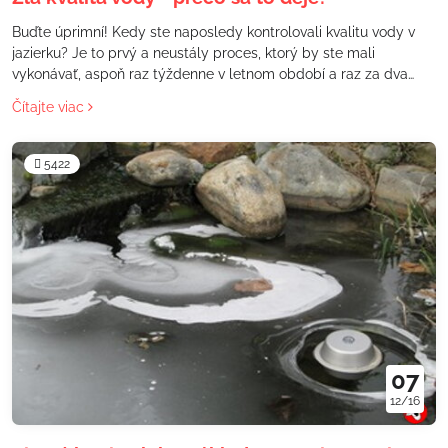
Buďte úprimní! Kedy ste naposledy kontrolovali kvalitu vody v
jazierku? Je to prvý a neustály proces, ktorý by ste mali
vykonávať, aspoň raz týždenne v letnom období a raz za dva
týždne v zime. Za tú dobu by sa nemala zhoršiť kvalita vody
Čítajte viac
natoľko aby boli ohrozené ryby.
5422
07
12/16