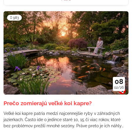
983
08
02/26
Prečo zomierajú veľké koi kapre?
Veľké koi kapre patria medzi najcennejšie ryby v záhradných
jazierkach. Často ide o jedince staré 10, 15 či viac rokov, ktoré
bez problémov prežili mnohé sezóny. Práve preto je ich náhly
úhyn pre majiteľa šokujúci. Vo väčšine prípadov však nejde o