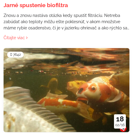
Jarné spustenie biofiltra
Znovu a znovu nastáva otázka kedy spustiť filtráciu. Netreba
zabúdať ako teploty môžu ešte poklesnúť, v akom množstve
máme rybie osadenstvo, či je v jazierku ohrievač a ako rýchlo sa
zakaľuje voda.
Čítajte viac
7642
18
02/16