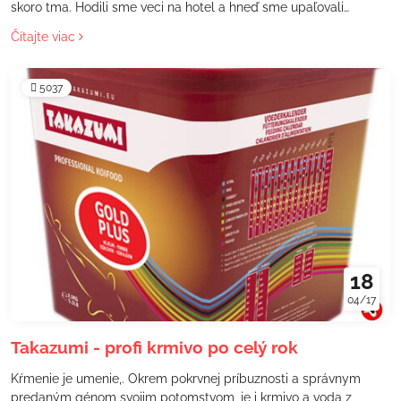
skoro tma. Hodili sme veci na hotel a hneď sme upaľovali
navštíviť prvé koi farmy Maruhiro a Hirasawa na tieto dve farmy
Čítajte viac
sme sa takmer každý deň vracali a vzbudzovali u mňa takú
pohodu, že po pár dňoch som tam chodil ako domov na ryby :D.
5037
18
04/17
Takazumi - profi krmivo po celý rok
Kŕmenie je umenie,. Okrem pokrvnej príbuznosti a správnym
predaným génom svojim potomstvom, je i krmivo a voda z