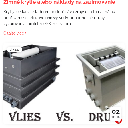
Zimné krytie alebo náklady na zazimovanie
Kryt jazierka v chladnom období dáva zmysel a to najmä ak
používame prietokové ohrevy vody prípadne iné druhy
vykurovania, proti tepelným stratám.
Čítajte viac
5221
02
12/16