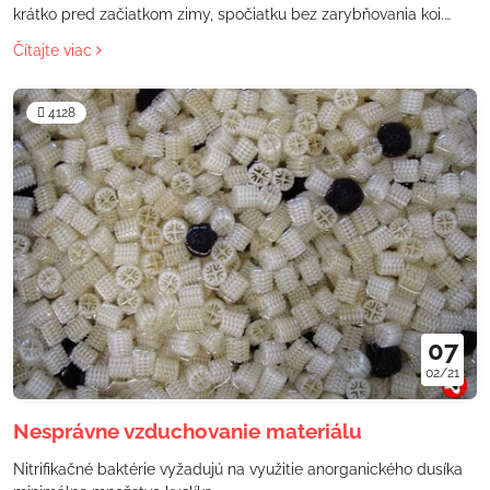
krátko pred začiatkom zimy, spočiatku bez zarybňovania koi.
Teraz vyvstáva otázka, či sa dá biofilter do jari vôbec zabehnúť?
Čítajte viac
4128
07
02/21
Nesprávne vzduchovanie materiálu
Nitrifikačné baktérie vyžadujú na využitie anorganického dusíka