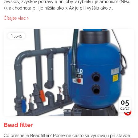
zvyškov, zvyškov potravy a hniloby v rybníku, je amónium (NH4
+), ak hodnota pH je nižšia ako 7. Ak je pH vyššia ako 7,
výsledkom je amoniak (NH3), čo je oveľa toxickejší ako amónium.
Čítajte viac
Amoniak vedie k nevratnému poškodeniu žiabier, čo následne
dusí ryby, zabíja viac rýb ako nedostatok kyslíka.
5545
05
01/17
Bead filter
Čo presne je Beadfilter? Pomerne často sa využívajú pri stavbe