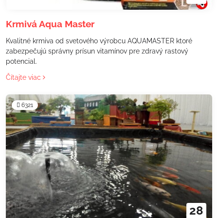
Krmivá Aqua Master
Kvalitné krmiva od svetového výrobcu AQUAMASTER ktoré
zabezpečujú správny prísun vitamínov pre zdravý rastový
potencial.
Čítajte viac
6321
28