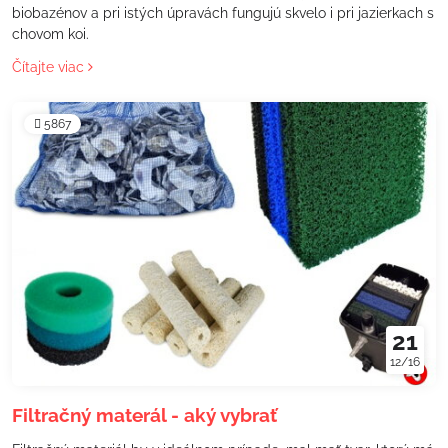
biobazénov a pri istých úpravách fungujú skvelo i pri jazierkach s
chovom koi.
Čítajte viac
5867
21
12/16
Filtračný materál - aký vybrať