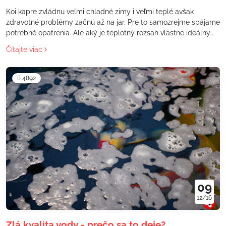
Koi kapre zvládnu veľmi chladné zimy i veľmi teplé avšak
zdravotné problémy začnú až na jar. Pre to samozrejme spájame
potrebné opatrenia. Ale aký je teplotný rozsah vlastne ideálny
pre prezimovanie koi?
Čítajte viac
4892
09
12/16
Zlá kvalita vody - prečo sa to deje?