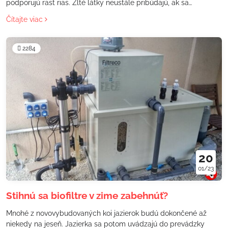
podporujú rast rias. Žlté látky neustále pribúdajú, ak sa
nepoužíva ozón.
Čítajte viac
2284
20
01/23
Stihnú sa biofiltre v zime zabehnúť?
Mnohé z novovybudovaných koi jazierok budú dokončené až
niekedy na jeseň. Jazierka sa potom uvádzajú do prevádzky