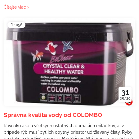
Čítajte viac
4056
31
05/20
Správna kvalita vody od COLOMBO
Rovnako ako u všetkých ostatných domácich miláčikov, aj v
prípade rýb musí byť ich obytný priestor udržiavaný čistý. Ryby
produkujú škodlivý amoniak. Baktérie vo filtri rybníka prevádzajú