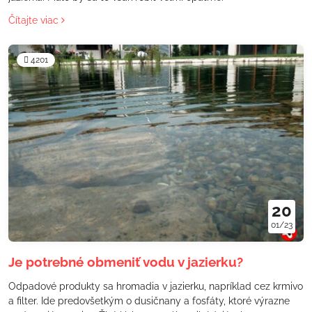
Čítajte viac
4201
20
01/23
Je potrebné obmeniť vodu v jazierku?
Odpadové produkty sa hromadia v jazierku, napríklad cez krmivo
a filter. Ide predovšetkým o dusičnany a fosfáty, ktoré výrazne