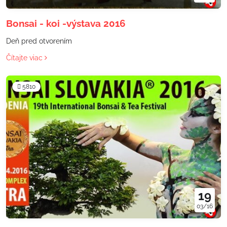
Bonsai - koi -výstava 2016
Deň pred otvorením
Čítajte viac
5810
19
03/16