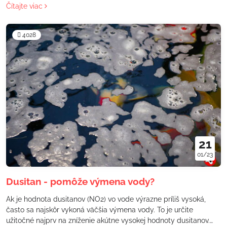
Čítajte viac
náhodnú udalosť. Úhyn veľkých koi je výsledkom dlhodobého
pôsobenia viacerých negatívnych faktorov, ktoré sa v priebehu
rokov postupne kumulujú.
4028
21
01/23
Dusitan - pomôže výmena vody?
Ak je hodnota dusitanov (NO2) vo vode výrazne príliš vysoká,
často sa najskôr vykoná väčšia výmena vody. To je určite
užitočné najprv na zníženie akútne vysokej hodnoty dusitanov.