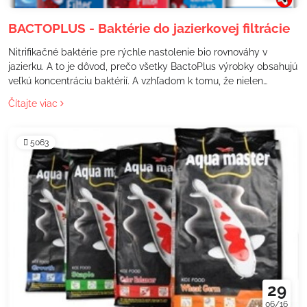
BACTOPLUS - Baktérie do jazierkovej filtrácie
Nitrifikačné baktérie pre rýchle nastolenie bio rovnováhy v
jazierku. A to je dôvod, prečo všetky BactoPlus výrobky obsahujú
veľkú koncentráciu baktérií. A vzhľadom k tomu, že nielen
množstvo baktérií posúva výrobcu Bactoplus na TOP pozíciu ale
Čítajte viac
najmä použitie správnych druhov baktérií. Nezávislé testy
produktov odhalilo, že BactoPlus bol nesporným víťazom. Keď
porovnáte cenu za baktérie, BactoPlus je to najlepšie, čo trh
5063
ponúka. Výrobky BactoPlus majú dátum minimálnej trvanlivosti a
šaržové číslo vytlačené na fľaši.
29
06/16