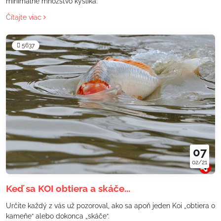
minimálne množstvo kyslíka.
Čítajte viac
5637
07
02/21
Keď sa KOI obtiera a skáče...
Určite každý z vás už pozoroval, ako sa apoň jeden Koi „obtiera o
kameňe“ alebo dokonca „skáče“.