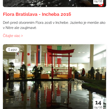
04/16
Flora Bratislava - Incheba 2016
Deň pred otvorením Flora 2016 v Inchebe. Jazierko je menšie ako
v Nitre ale zaujímavé.
Čítajte viac
4912
14
04/16