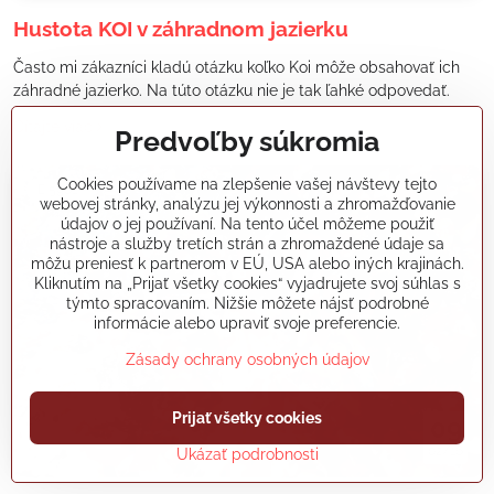
Hustota KOI v záhradnom jazierku
Často mi zákazníci kladú otázku koľko Koi môže obsahovať ich
záhradné jazierko. Na túto otázku nie je tak ľahké odpovedať.
Čítajte viac
Predvoľby súkromia
Cookies používame na zlepšenie vašej návštevy tejto
5961
webovej stránky, analýzu jej výkonnosti a zhromažďovanie
údajov o jej používaní. Na tento účel môžeme použiť
nástroje a služby tretích strán a zhromaždené údaje sa
môžu preniesť k partnerom v EÚ, USA alebo iných krajinách.
Kliknutím na „Prijať všetky cookies“ vyjadrujete svoj súhlas s
týmto spracovaním. Nižšie môžete nájsť podrobné
informácie alebo upraviť svoje preferencie.
Zásady ochrany osobných údajov
Prijať všetky cookies
09
02/16
Ukázať podrobnosti