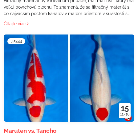
Filtračný materiál by v ideálnom prípade, mal mať tvar, ktorý má
veľkú povrchovú plochu. To znamená, že sa filtračný materiál s
čo najväčším počtom kanálov v malom priestore v súvislosti s
väčšou plochou kolonizácie. Samozrejme treba zabezpečiť,aby
Čítajte viac
kanály boli stále tak veľké, aby tam mohla pretekať voda.
5444
15
12/16
Maruten vs. Tancho