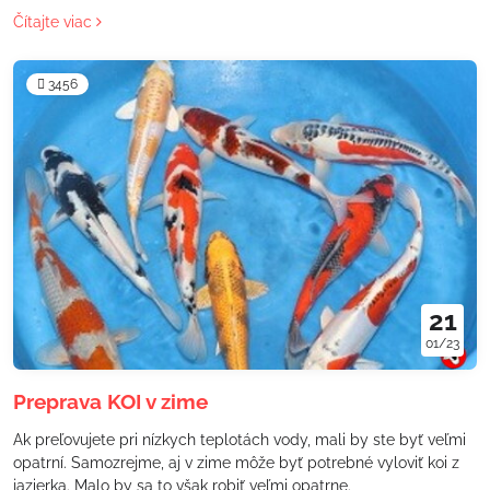
Dnes vám chcem ukázať, prečo samotná výmena vody často
Čítajte viac
poskytuje len krátkodobú nápravu.
3456
21
01/23
Preprava KOI v zime
Ak preľovujete pri nízkych teplotách vody, mali by ste byť veľmi
opatrní. Samozrejme, aj v zime môže byť potrebné vyloviť koi z
jazierka. Malo by sa to však robiť veľmi opatrne.