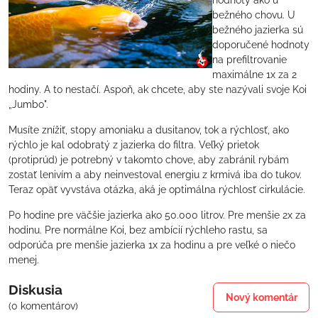
bežného chovu. U
bežného jazierka sú
doporučené hodnoty
na prefiltrovanie
maximálne 1x za 2
hodiny. A to nestačí. Aspoň, ak chcete, aby ste nazývali svoje Koi
„Jumbo".
Musíte znížiť, stopy amoniaku a dusitanov, tok a rýchlosť, ako
rýchlo je kal odobratý z jazierka do filtra. Veľký prietok
(protiprúd) je potrebný v takomto chove, aby zabránil rybám
zostať lenivím a aby neinvestoval energiu z krmivá iba do tukov.
Teraz opäť vyvstáva otázka, aká je optimálna rýchlosť cirkulácie.
Po hodine pre väčšie jazierka ako 50.000 litrov. Pre menšie 2x za
hodinu. Pre normálne Koi, bez ambícií rýchleho rastu, sa
odporúča pre menšie jazierka 1x za hodinu a pre veľké o niečo
menej.
Diskusia
Nový komentár
(0 komentárov)