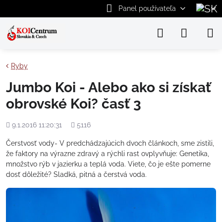
Panel používateľa
Ryby
Jumbo Koi - Alebo ako si získať
obrovské Koi? časť 3
Pridané
Počet
9.1.2016 11:20:31
5116
zobrazení
Čerstvosť vody- V predchádzajúcich dvoch článkoch, sme zistili,
že faktory na výrazne zdravý a rýchli rast ovplyvňuje: Genetika,
množstvo rýb v jazierku a teplá voda. Viete, čo je ešte pomerne
dosť dôležité? Sladká, pitná a čerstvá voda.