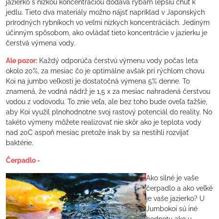
jazierko s nízkou koncentráciou dodáva rybám lepšiu chuť k
jedlu. Tieto dva materiály možno nájsť napríklad v Japonských
prírodných rybníkoch vo veľmi nízkych koncentráciách. Jediným
účinným spôsobom, ako ovládať tieto koncentrácie v jazierku je
čerstvá výmena vody.
Ale pozor:
Každý odporúča čerstvú výmenu vody počas leta
okolo 20%, za mesiac čo je optimálne avšak pri rýchlom chovu
Koi na jumbo veľkosti je dostatočná výmena 5% denne. To
znamená, že vodná nádrž je 1,5 x za mesiac nahradená čerstvou
vodou z vodovodu. To znie veľa, ale bez toho bude oveľa ťažšie,
aby Koi využil plnohodnotne svoj rastový potenciál do reality. No
takéto výmeny môžete realizovať nie skôr ako je teplota vody
nad 20C aspoň mesiac pretože inak by sa nestihli rozvíjať
baktérie.
Čerpadlo -
Ako silné je vaše
čerpadlo a ako veľké
je vaše jazierko? U
Jumbokoi sú iné
hodnoty ako u