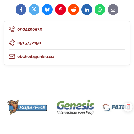
Facebook
Twitter
Bluesky
Pinterest
Reddit
LinkedIn
WhatsApp
E-
mail
0904290539
0915732190
obchod@jenkie.eu