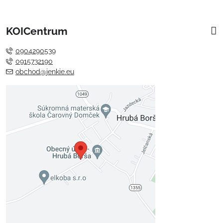
KOICentrum
0904290539
0915732190
obchod@jenkie.eu
Externý obsah je blokovaný
Voľbami súkromia
Prajete si načítať externý obsah?
Povoliť tentokrát
Povoliť a zapamätať - súhlas s
druhom cookie: Funkčné