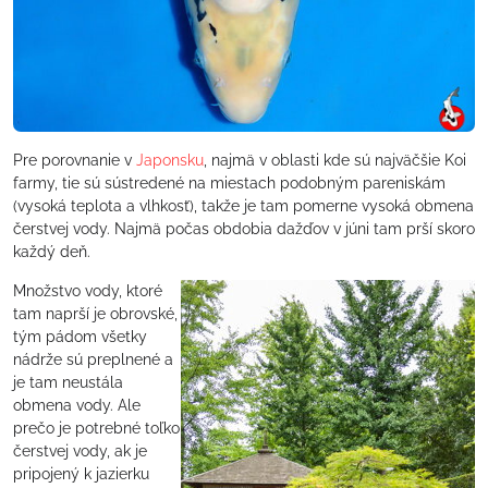
Pre porovnanie v
Japonsku
, najmä v oblasti kde sú najväčšie Koi
farmy, tie sú sústredené na miestach podobným pareniskám
(vysoká teplota a vlhkosť), takže je tam pomerne vysoká obmena
čerstvej vody. Najmä počas obdobia dažďov v júni tam prší skoro
každý deň.
Množstvo vody, ktoré
tam naprší je obrovské,
tým pádom všetky
nádrže sú preplnené a
je tam neustála
obmena vody. Ale
prečo je potrebné toľko
čerstvej vody, ak je
pripojený k jazierku