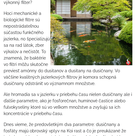
výkonný filter?
Hoci mechanické a
biologické filtre sú
nepostrádateľnou
súčasťou funkčného
jazierka, no špecializujú
sa na rad látok, zber
výkalov a nečistôt. To
znamená, že baktérie
vo filtri môžu skutočne
previesť amónny do dusitanov a dusitany na dusičnany. Vo
väčšine kvalitných jazierkových filtrov je komora schopná
dusičnany odstrániť vo významnom množstve.
Ale hromadia sa v jazierku v priebehu času nielen dusičnany ale i
ďalšie parametre, ako je fosforečnan, humínové častice alebo
fulvokyseliny ktoré sú vo veľkom množstve a zvyšujú sa ich
koncentrácie v priebehu času.
Dnes vieme, že predovšetkým dva parametre: dusičnany a
fosfáty majú obrovský vplyv na Koi rast a čo je preukázané že