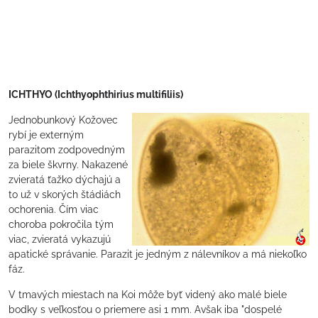
ICHTHYO (Ichthyophthirius multifiliis)
Jednobunkový Kožovec
rybí je externým
parazitom zodpovedným
za biele škvrny. Nakazené
zvieratá ťažko dýchajú a
to už v skorých štádiách
ochorenia. Čím viac
choroba pokročila tým
viac, zvieratá vykazujú
apatické správanie. Parazit je jedným z nálevníkov a má niekoľko
fáz.
V tmavých miestach na Koi môže byť videný ako malé biele
bodky s veľkosťou o priemere asi 1 mm. Avšak iba "dospelé