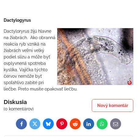
Dactylogyrus
Dactyloryrus žijú hlavne
na žiabrách. Ako obranná
reakcia ryb vzniká na
žiabrách veľmi velký
podiel slizu a môže byť
ovplyvnená spotreba
kyslíka. Vajíčka týchto
červov nemôže byť
spoľahlivo zabité pri
liečbe. Preto musíte opakovať liečbu.
Diskusia
Nový komentár
(0 komentárov)
Facebook
Twitter
Bluesky
Pinterest
Reddit
LinkedIn
WhatsApp
E-
mail