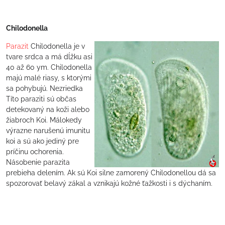
Chilodonella
Parazit
Chilodonella je v
tvare srdca a má dĺžku asi
40 až 60 ym. Chilodonella
majú malé riasy, s ktorými
sa pohybujú. Nezriedka
Títo paraziti sú občas
detekovaný na koži alebo
žiabroch Koi. Málokedy
výrazne narušenú imunitu
koi a sú ako jediný pre
príčinu ochorenia.
Násobenie parazita
prebieha delením. Ak sú Koi silne zamorený Chilodonellou dá sa
spozorovať belavý zákal a vznikajú kožné ťažkosti i s dýchaním.