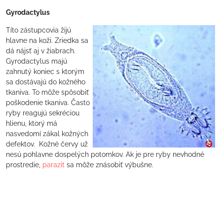
Gyrodactylus
Títo zástupcovia žijú
hlavne na koži. Zriedka sa
dá nájsť aj v žiabrach.
Gyrodactylus majú
zahnutý koniec s ktorým
sa dostávajú do kožného
tkaniva. To môže spôsobiť
poškodenie tkaniva. Často
ryby reagujú sekréciou
hlienu, ktorý má
nasvedomí zákal kožných
defektov. Kožné červy už
nesú pohlavne dospelých potomkov. Ak je pre ryby nevhodné
prostredie,
parazit
sa môže znásobiť výbušne.