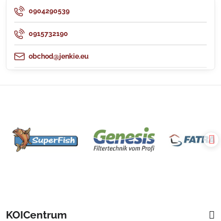
0904290539
0915732190
obchod@jenkie.eu
KOICentrum