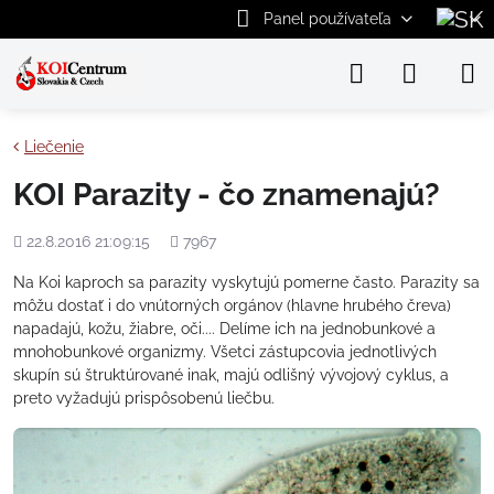
Panel používateľa
Liečenie
KOI Parazity - čo znamenajú?
Pridané
Počet
22.8.2016 21:09:15
7967
zobrazení
Na Koi kaproch sa parazity vyskytujú pomerne často. Parazity sa
môžu dostať i do vnútorných orgánov (hlavne hrubého čreva)
napadajú, kožu, žiabre, oči.... Delíme ich na jednobunkové a
mnohobunkové organizmy. Všetci zástupcovia jednotlivých
skupín sú štruktúrované inak, majú odlišný vývojový cyklus, a
preto vyžadujú prispôsobenú liečbu.