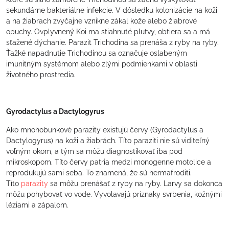
sekundárne bakteriálne infekcie. V dôsledku kolonizácie na koži
a na žiabrach zvyčajne vznikne zákal kože alebo žiabrové
opuchy. Ovplyvnený Koi ma stiahnuté plutvy, obtiera sa a má
sťažené dýchanie. Parazit Trichodina sa prenáša z ryby na ryby.
Ťažké napadnutie Trichodinou sa označuje oslabeným
imunitným systémom alebo zlými podmienkami v oblasti
životného prostredia.
Gyrodactylus a Dactylogyrus
Ako mnohobunkové parazity existujú červy (Gyrodactylus a
Dactylogyrus) na koži a žiabrách. Títo paraziti nie sú viditeľný
voľným okom, a tým sa môžu diagnostikovať iba pod
mikroskopom. Títo červy patria medzi monogenne motolice a
reprodukujú sami seba. To znamená, že sú hermafroditi.
Títo
parazity
sa môžu prenášať z ryby na ryby. Larvy sa dokonca
môžu pohybovať vo vode. Vyvolavajú príznaky svrbenia, kožnými
léziami a zápalom.