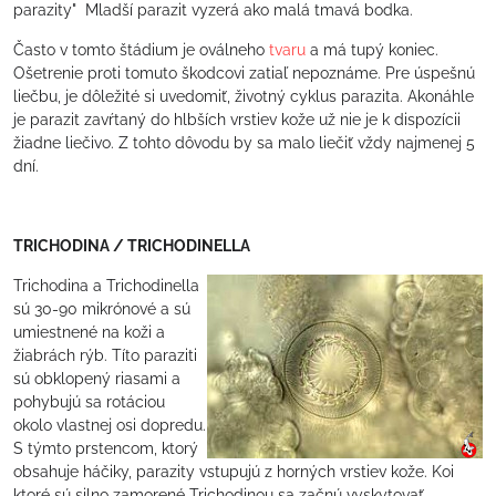
parazity" Mladší parazit vyzerá ako malá tmavá bodka.
Často v tomto štádium je oválneho
tvaru
a má tupý koniec.
Ošetrenie proti tomuto škodcovi zatiaľ nepoznáme. Pre úspešnú
liečbu, je dôležité si uvedomiť, životný cyklus parazita. Akonáhle
je parazit zavŕtaný do hlbších vrstiev kože už nie je k dispozícii
žiadne liečivo. Z tohto dôvodu by sa malo liečiť vždy najmenej 5
dní.
TRICHODINA / TRICHODINELLA
Trichodina a Trichodinella
sú 30-90 mikrónové a sú
umiestnené na koži a
žiabrách rýb. Títo paraziti
sú obklopený riasami a
pohybujú sa rotáciou
okolo vlastnej osi dopredu.
S týmto prstencom, ktorý
obsahuje háčiky, parazity vstupujú z horných vrstiev kože. Koi
ktoré sú silno zamorené Trichodinou sa začnú vyskytovať