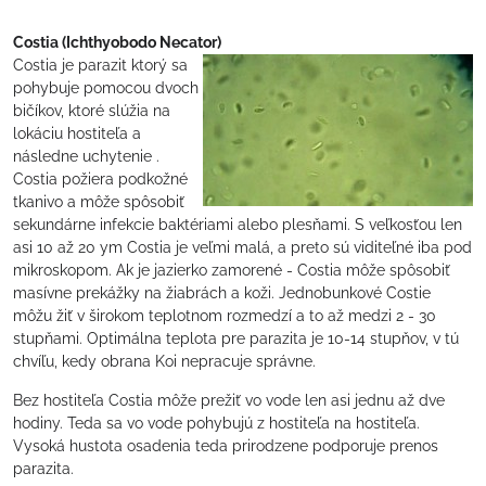
Costia (Ichthyobodo Necator)
Costia je parazit ktorý sa
pohybuje pomocou dvoch
bičíkov, ktoré slúžia na
lokáciu hostiteľa a
následne uchytenie .
Costia požiera podkožné
tkanivo a môže spôsobiť
sekundárne infekcie baktériami alebo plesňami. S veľkosťou len
asi 10 až 20 ym Costia je veľmi malá, a preto sú viditeľné iba pod
mikroskopom. Ak je jazierko zamorené - Costia môže spôsobiť
masívne prekážky na žiabrách a koži. Jednobunkové Costie
môžu žiť v širokom teplotnom rozmedzí a to až medzi 2 - 30
stupňami. Optimálna teplota pre parazita je 10-14 stupňov, v tú
chvíľu, kedy obrana Koi nepracuje správne.
Bez hostiteľa Costia môže prežiť vo vode len asi jednu až dve
hodiny. Teda sa vo vode pohybujú z hostiteľa na hostiteľa.
Vysoká hustota osadenia teda prirodzene podporuje prenos
parazita.