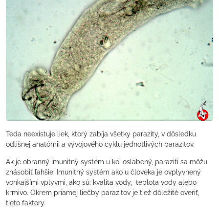
Teda neexistuje liek, ktorý zabíja všetky parazity, v dôsledku
odlišnej anatómii a vývojového cyklu jednotlivých parazitov.
Ak je obranný imunitný systém u koi oslabený, paraziti sa môžu
znásobiť ľahšie. Imunitný systém ako u človeka je ovplyvnený
vonkajšími vplyvmi, ako sú: kvalita vody, teplota vody alebo
krmivo. Okrem priamej liečby parazitov je tiež dôležité overiť,
tieto faktory.