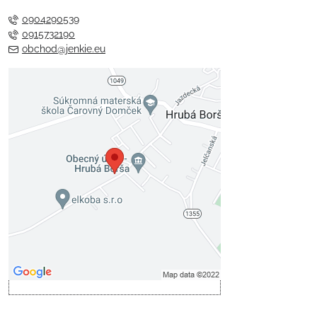
0904290539
0915732190
obchod@jenkie.eu
Externý obsah je blokovaný
Voľbami súkromia
Prajete si načítať externý obsah?
Povoliť tentokrát
Povoliť a zapamätať - súhlas s
druhom cookie: Funkčné
Otvoriť obsah v novom okne