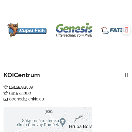
KOICentrum
0904290539
0915732190
obchod@jenkie.eu
Externý obsah je blokovaný