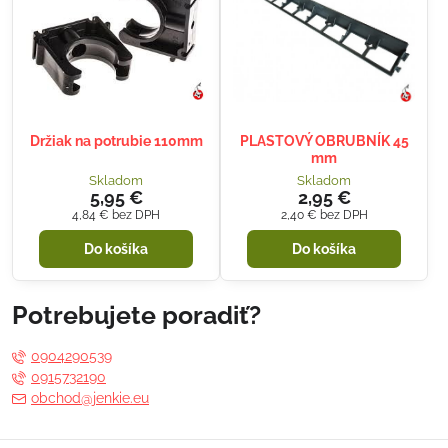
Držiak na potrubie 110mm
PLASTOVÝ OBRUBNÍK 45
mm
Skladom
Skladom
5,95 €
2,95 €
4,84 €
bez DPH
2,40 €
bez DPH
Do košíka
Do košíka
Potrebujete poradiť?
0904290539
0915732190
obchod@jenkie.eu