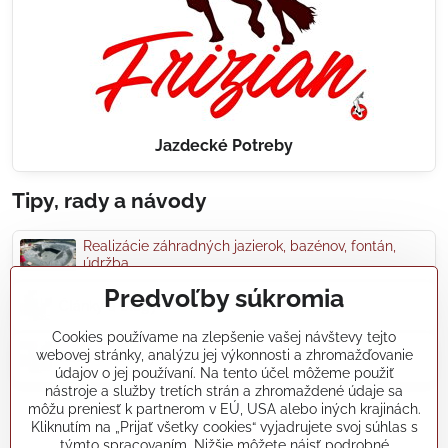
Jazdecké Potreby
Tipy, rady a návody
Realizácie záhradných jazierok, bazénov, fontán,
údržba...
Predvoľby súkromia
Články a blogy
Cookies používame na zlepšenie vašej návštevy tejto
webovej stránky, analýzu jej výkonnosti a zhromažďovanie
Rady a návody
údajov o jej používaní. Na tento účel môžeme použiť
nástroje a služby tretích strán a zhromaždené údaje sa
môžu preniesť k partnerom v EÚ, USA alebo iných krajinách.
koikapre/?ref=hl
Kliknutím na „Prijať všetky cookies“ vyjadrujete svoj súhlas s
týmto spracovaním. Nižšie môžete nájsť podrobné