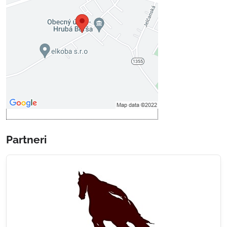
Voľbami súkromia
Prajete si načítať externý obsah?
Povoliť tentokrát
Povoliť a zapamätať - súhlas s
druhom cookie: Funkčné
Otvoriť obsah v novom okne
Partneri