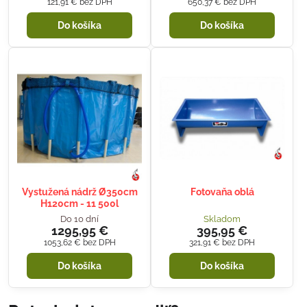
121,91 €
bez DPH
650,37 €
bez DPH
Do košíka
Do košíka
Vystužená nádrž Ø350cm
Fotovaňa oblá
H120cm - 11 500l
Do 10 dní
Skladom
1295,95 €
395,95 €
1053,62 €
bez DPH
321,91 €
bez DPH
Do košíka
Do košíka