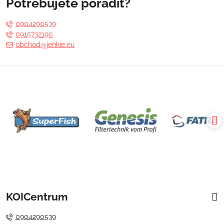
Potrebujete poradiť?
0904290539
0915732190
obchod@jenkie.eu
KOICentrum
0904290539