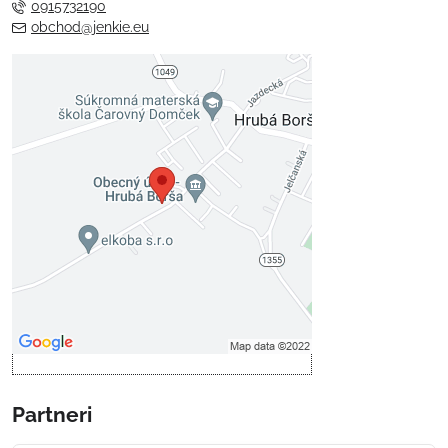
0915732190
obchod@jenkie.eu
Externý obsah je blokovaný
Voľbami súkromia
Prajete si načítať externý obsah?
Povoliť tentokrát
Povoliť a zapamätať - súhlas s
druhom cookie: Funkčné
Otvoriť obsah v novom okne
Partneri