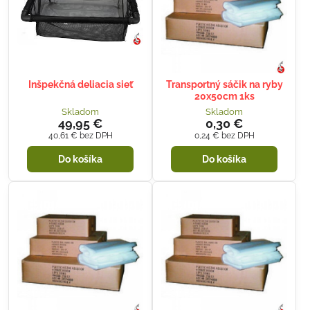
Inšpekčná deliacia sieť
Transportný sáčik na ryby
20x50cm 1ks
Skladom
Skladom
49,95 €
0,30 €
40,61 €
bez DPH
0,24 €
bez DPH
Do košíka
Do košíka