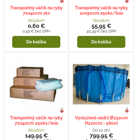
Transportný sáčik na ryby
Transportný sáčik na ryby
70x40cm 1ks
20x50cm 250ks/box
Skladom
Skladom
0,60 €
55,95 €
0,49 €
bez DPH
45,49 €
bez DPH
Do košíka
Do košíka
Transportný sáčik na ryby
Vystužená nádrž Ø250cm
70x40cm 250ks/box
H120cm - 5800l
Skladom
Do 10 dní
149,95 €
799,95 €