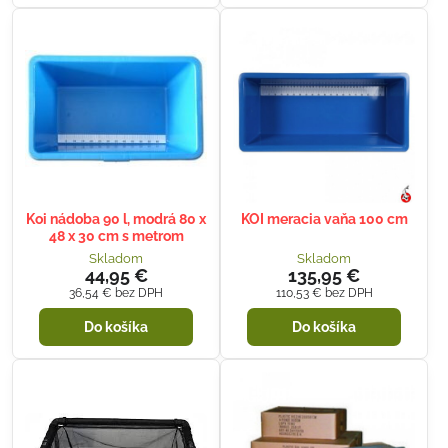
Koi nádoba 90 l, modrá 80 x
KOI meracia vaňa 100 cm
48 x 30 cm s metrom
Skladom
Skladom
44,95 €
135,95 €
36,54 €
bez DPH
110,53 €
bez DPH
Do košíka
Do košíka