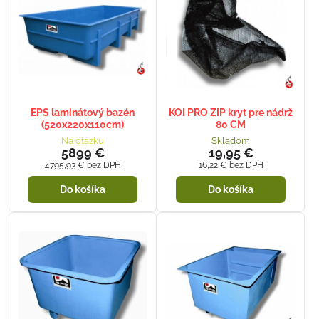
EPS laminátový bazén
KOI PRO ZIP kryt pre nádrž
(520x220x110cm)
80 CM
Na otázku
Skladom
5899 €
19,95 €
4795,93 €
bez DPH
16,22 €
bez DPH
Do košíka
Do košíka