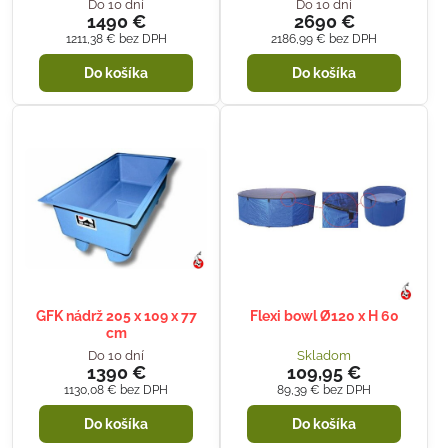
Do 10 dní
Do 10 dní
1490 €
2690 €
1211,38 €
bez DPH
2186,99 €
bez DPH
Do košíka
Do košíka
GFK nádrž 205 x 109 x 77
Flexi bowl Ø120 x H 60
cm
Do 10 dní
Skladom
1390 €
109,95 €
1130,08 €
bez DPH
89,39 €
bez DPH
Do košíka
Do košíka