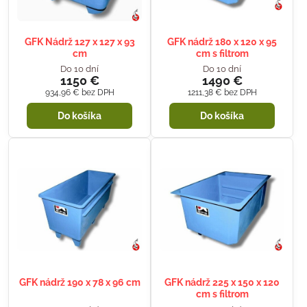
GFK Nádrž 127 x 127 x 93
GFK nádrž 180 x 120 x 95
cm
cm s filtrom
Do 10 dní
Do 10 dní
1150 €
1490 €
934,96 €
bez DPH
1211,38 €
bez DPH
Do košíka
Do košíka
GFK nádrž 190 x 78 x 96 cm
GFK nádrž 225 x 150 x 120
cm s filtrom