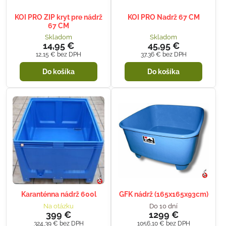
KOI PRO ZIP kryt pre nádrž
KOI PRO Nadrž 67 CM
67 CM
Skladom
Skladom
14,95 €
45,95 €
12,15 €
bez DPH
37,36 €
bez DPH
Do košíka
Do košíka
Karanténna nádrž 600l
GFK nádrž (165x165x93cm)
Na otázku
Do 10 dní
399 €
1299 €
324,39 €
bez DPH
1056,10 €
bez DPH