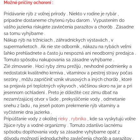
Možné príčiny ochorení :
Pridávanie rýb z voľnej prírody . Niekto v rodine je rybár ,
prípadne dostaneme chytenú rybu darom . Vypustením do
vášho jazierka riskujete zavlečenia parazitov a chorôb . Zásadne
sa tomu vyhýbame .
Nákup rýb na tržniciach , záhradníckych výstavách , v
supermarketoch . Ak nie ste odborník , nákazu na rybách veľmi
ľahko prehliadnete a často ju nespozná ani neodborný predajca .
Tomuto spôsobu nakupovania sa zásadne vyhýbame .
Zlé zimovanie . Hoci ryby zimu prežijú , nevhodné podmienky a
nedostatok kvalitného krmiva , vitamínov a pestrej stravy počas
sezóny , môžu zapríčiniť vznik vírusových a iných chorôb , ktoré
sa prejavia pri teplotných výkyvoch , väčšinou skoro na jar a pri
jesennom ochladení . Preto je dôležité cez zimu dbať na
nezamŕzajúcej otvor v ľade , prekysličenie vody , odmetanie
snehu z ľadu , na jeseň potom prekrmenie rýb vitamíny a
vyčistenie dna jazierka .
Pripúšťanie vody z okolitej
rieky , rybníka
, kde sa vyskytujú voľne
žijúce ryby a vodné organizmy . Tomuto zdanlivo lacnému
spôsobu doplňovania vody sa zásadne vyhýbame opäť z
dôvodu možnosti jednoduchého zavlečenia chorôb a parazitov .