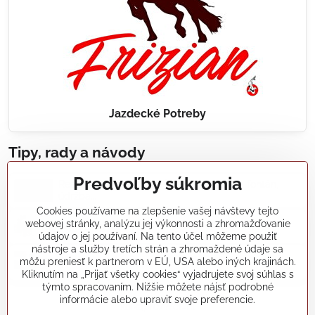
Jazdecké Potreby
Tipy, rady a návody
Predvoľby súkromia
Realizácie záhradných jazierok, bazénov, fontán,
údržba...
Cookies používame na zlepšenie vašej návštevy tejto
webovej stránky, analýzu jej výkonnosti a zhromažďovanie
Články a blogy
údajov o jej používaní. Na tento účel môžeme použiť
nástroje a služby tretích strán a zhromaždené údaje sa
môžu preniesť k partnerom v EÚ, USA alebo iných krajinách.
Rady a návody
Kliknutím na „Prijať všetky cookies“ vyjadrujete svoj súhlas s
týmto spracovaním. Nižšie môžete nájsť podrobné
informácie alebo upraviť svoje preferencie.
koikapre/?ref=hl