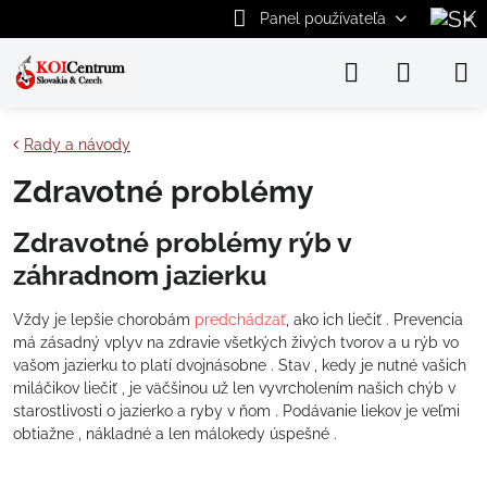
Panel používateľa
Rady a návody
Zdravotné problémy
Zdravotné problémy rýb v
záhradnom jazierku
Vždy je lepšie chorobám
predchádzať
, ako ich liečiť . Prevencia
má zásadný vplyv na zdravie všetkých živých tvorov a u rýb vo
vašom jazierku to platí dvojnásobne . Stav , kedy je nutné vašich
miláčikov liečiť , je väčšinou už len vyvrcholením našich chýb v
starostlivosti o jazierko a ryby v ňom . Podávanie liekov je veľmi
obtiažne , nákladné a len málokedy úspešné .