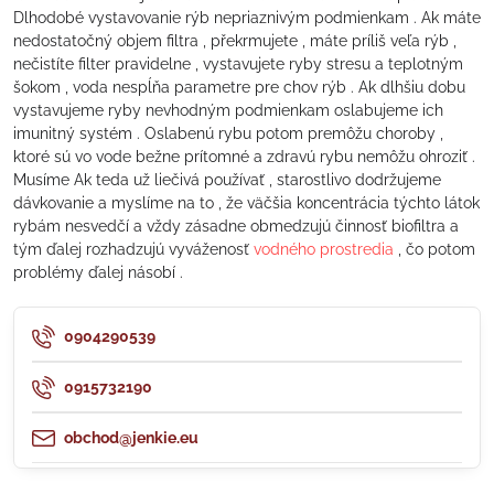
Dlhodobé vystavovanie rýb nepriaznivým podmienkam . Ak máte
nedostatočný objem filtra , překrmujete , máte príliš veľa rýb ,
nečistíte filter pravidelne , vystavujete ryby stresu a teplotným
šokom , voda nespĺňa parametre pre chov rýb . Ak dlhšiu dobu
vystavujeme ryby nevhodným podmienkam oslabujeme ich
imunitný systém . Oslabenú rybu potom premôžu choroby ,
ktoré sú vo vode bežne prítomné a zdravú rybu nemôžu ohroziť .
Musíme Ak teda už liečivá používať , starostlivo dodržujeme
dávkovanie a myslíme na to , že väčšia koncentrácia týchto látok
rybám nesvedčí a vždy zásadne obmedzujú činnosť biofiltra a
tým ďalej rozhadzujú vyváženosť
vodného prostredia
, čo potom
problémy ďalej násobí .
0904290539
0915732190
obchod@jenkie.eu