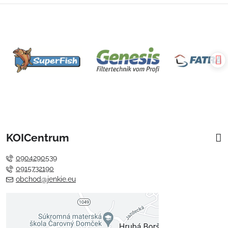
KOICentrum
0904290539
0915732190
obchod@jenkie.eu
Externý obsah je blokovaný