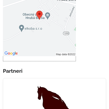
Voľbami súkromia
Prajete si načítať externý obsah?
Povoliť tentokrát
Povoliť a zapamätať - súhlas s
druhom cookie: Funkčné
Otvoriť obsah v novom okne
Partneri