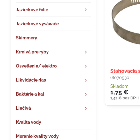
Jazierkové fólie
Jazierkové vysávače
Skimmery
Krmivá pre ryby
Osvetlenie/ elektro
Stahovacia
(8070530)
Likvidácie rias
Skladom
1,75 €
Baktérie a kal
1,42 €
bez DPH
Liečivá
Kvalita vody
Meranie kvality vody