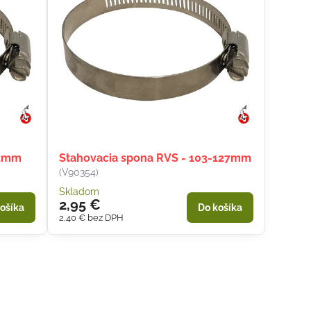
52mm
Stahovacia spona RVS - 103-127mm
(V90354)
Skladom
2,95 €
ošíka
Do košíka
2,40 €
bez DPH