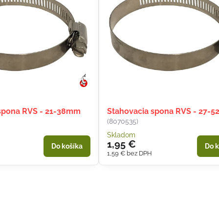
 spona RVS - 21-38mm
Stahovacia spona RVS - 27-
(8070535)
Skladom
1,95 €
Do košíka
Do k
1,59 €
bez DPH