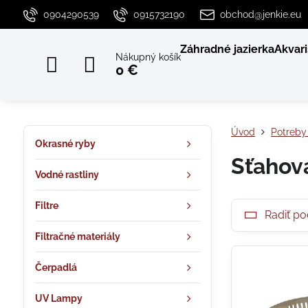
0904290539
0915732190
obchod@jenkie.eu
Záhradné jazierka
Akvari
Nákupný košík
0 €
Úvod
Potreby 
Okrasné ryby
Sťahov
Vodné rastliny
Filtre
Radiť po
Filtračné materiály
Čerpadlá
UV Lampy