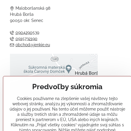
Maloboršanská 98
Hrubá Borša
90050 okr. Senec
0904290539
0915732190
obchod@jenkie.eu
Externý obsah je blokovaný
Voľbami súkromia
Predvoľby súkromia
Prajete si načítať externý obsah?
Cookies používame na zlepšenie vašej návštevy tejto
Povoliť tentokrát
webovej stránky, analýzu jej výkonnosti a zhromažďovanie
údajov o jej používaní. Na tento účel môžeme použiť nástroje
a služby tretích strán a zhromaždené údaje sa môžu
Povoliť a zapamätať - súhlas s
preniesť k partnerom v EÚ, USA alebo iných krajinách.
druhom cookie: Funkčné
Kliknutím na „Prijať všetky cookies“ vyjadrujete svoj súhlas s
týmto spracovaním. Nižšie môžete nájsť podrobné