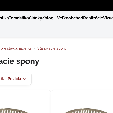
stika
Teraristika
Články/blog
Veľkoobchod
Realizácie
Vizua
pre stavbu jazierka
Sťahovacie spony
acie spony
dľa:
Pozícia