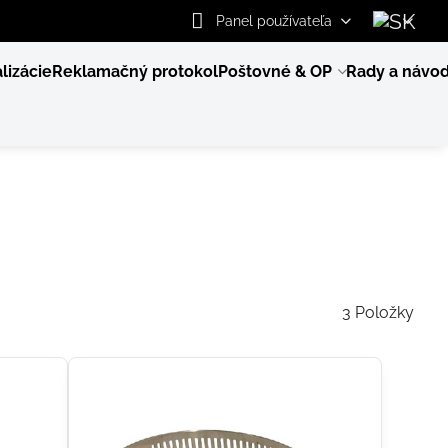
Panel používateľa
lizácie
Reklamačný protokol
Poštovné & OP
Rady a návo
3
Položky