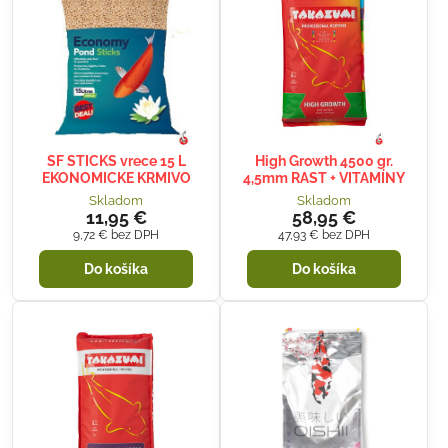
SF STICKS vrece 15 L
High Growth 4500 gr.
EKONOMICKE KRMIVO
4,5mm RAST + VITAMÍNY
Skladom
Skladom
11,95 €
58,95 €
9,72 €
bez DPH
47,93 €
bez DPH
Do košíka
Do košíka