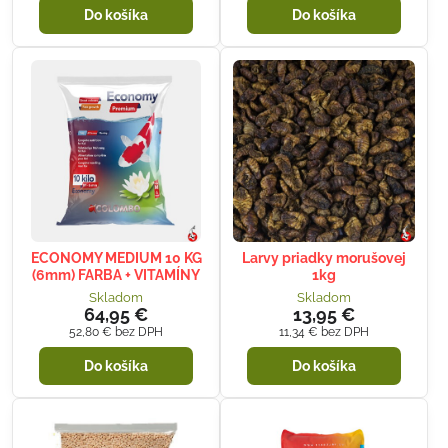
Do košíka
Do košíka
ECONOMY MEDIUM 10 KG
Larvy priadky morušovej
(6mm) FARBA + VITAMÍNY
1kg
Skladom
Skladom
64,95 €
13,95 €
52,80 €
bez DPH
11,34 €
bez DPH
Do košíka
Do košíka