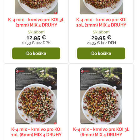
K-4 mix – krmivo pre KOI 3L
K-4 mix – krmivo pre KOI
(3mm) MIX 4 DRUHY
10L (3mm) MIX 4 DRUHY
Skladom
Skladom
12,95 €
29,95 €
10,53 €
bez DPH
24,35 €
bez DPH
Do košíka
Do košíka
K-4 mix – krmivo pre KOI
K-4 mix – krmivo pre KOI 3L
10L (6mm) MIX 4 DRUHY
(6mm) MIX 4 DRUHY