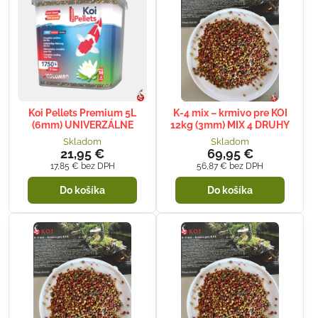
Koi Pellets Premium 5L
K-4 mix – krmivo pre KOI
(6mm) UNIVERZÁLNE
12kg (3mm) MIX 4 DRUHY
Skladom
Skladom
21,95 €
69,95 €
17,85 €
bez DPH
56,87 €
bez DPH
Do košíka
Do košíka