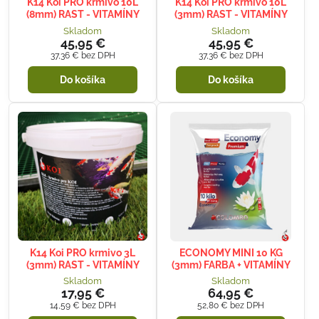
K14 Koi PRO krmivo 10L
K14 Koi PRO krmivo 10L
(8mm) RAST - VITAMÍNY
(3mm) RAST - VITAMÍNY
Skladom
Skladom
45,95 €
45,95 €
37,36 €
bez DPH
37,36 €
bez DPH
Do košíka
Do košíka
K14 Koi PRO krmivo 3L
ECONOMY MINI 10 KG
(3mm) RAST - VITAMÍNY
(3mm) FARBA + VITAMÍNY
Skladom
Skladom
17,95 €
64,95 €
14,59 €
bez DPH
52,80 €
bez DPH