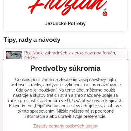
Jazdecké Potreby
Tipy, rady a návody
Realizácie záhradných jazierok, bazénov, fontán,
údržba...
Predvoľby súkromia
Články a blogy
Cookies používame na zlepšenie vašej návštevy tejto
webovej stránky, analýzu jej výkonnosti a zhromažďovanie
Rady a návody
údajov o jej používaní. Na tento účel môžeme použiť
nástroje a služby tretích strán a zhromaždené údaje sa
môžu preniesť k partnerom v EÚ, USA alebo iných krajinách.
koikapre/?ref=hl
Kliknutím na „Prijať všetky cookies“ vyjadrujete svoj súhlas s
týmto spracovaním. Nižšie môžete nájsť podrobné
informácie alebo upraviť svoje preferencie.
©
2026
Copyright
Zásady ochrany osobných údajov