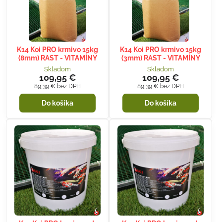
K14 Koi PRO krmivo 15kg
K14 Koi PRO krmivo 15kg
(8mm) RAST - VITAMÍNY
(3mm) RAST - VITAMÍNY
Skladom
Skladom
109,95 €
109,95 €
89,39 €
bez DPH
89,39 €
bez DPH
Do košíka
Do košíka