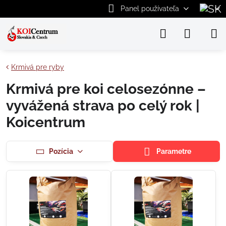
Panel používateľa
Krmivá pre ryby
Krmivá pre koi celosezónne –
vyvážená strava po celý rok |
Koicentrum
Pozícia
Parametre