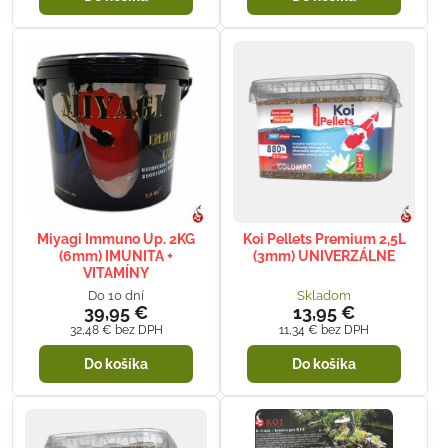
Miyagi Immuno Up. 2KG
Koi Pellets Premium 2,5L
(6mm) IMUNITA +
(3mm) UNIVERZÁLNE
VITAMÍNY
Do 10 dní
Skladom
39,95 €
13,95 €
32,48 €
bez DPH
11,34 €
bez DPH
Do košíka
Do košíka