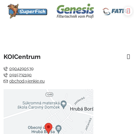
KOICentrum
0904290539
0915732190
obchod@jenkie.eu
Externý obsah je blokovaný
Voľbami súkromia
Prajete si načítať externý obsah?