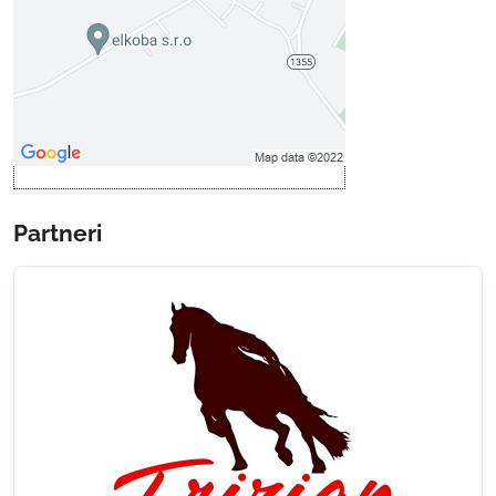
Povoliť tentokrát
Povoliť a zapamätať - súhlas s
druhom cookie: Funkčné
Otvoriť obsah v novom okne
Partneri