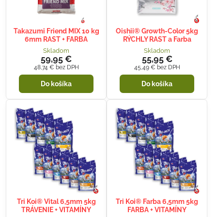
Takazumi Friend MIX 10 kg
Oishii® Growth-Color 5kg
6mm RAST + FARBA
RÝCHLY RAST a Farba
Skladom
Skladom
59,95 €
55,95 €
48,74 €
bez DPH
45,49 €
bez DPH
Do košíka
Do košíka
Tri Koi® Vital 6,5mm 5kg
Tri Koi® Farba 6,5mm 5kg
TRÁVENIE + VITAMÍNY
FARBA + VITAMÍNY