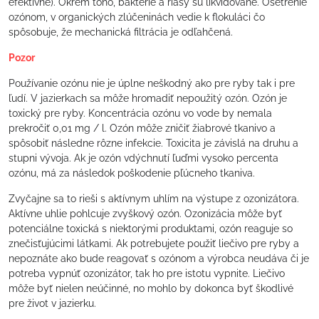
efektívne). Okrem toho, baktérie a riasy sú likvidované. Ošetrenie
ozónom, v organických zlúčeninách vedie k flokuláci čo
spôsobuje, že mechanická filtrácia je odľahčená.
Pozor
Používanie ozónu nie je úplne neškodný ako pre ryby tak i pre
ľudí. V jazierkach sa môže hromadiť nepoužitý ozón. Ozón je
toxický pre ryby. Koncentrácia ozónu vo vode by nemala
prekročiť 0,01 mg / l. Ozón môže zničiť žiabrové tkanivo a
spôsobiť následne rôzne infekcie. Toxicita je závislá na druhu a
stupni vývoja. Ak je ozón vdýchnutí ľuďmi vysoko percenta
ozónu, má za následok poškodenie pľúcneho tkaniva.
Zvyčajne sa to rieši s aktívnym uhlím na výstupe z ozonizátora.
Aktívne uhlie pohlcuje zvyškový ozón. Ozonizácia môže byť
potenciálne toxická s niektorými produktami, ozón reaguje so
znečisťujúcimi látkami. Ak potrebujete použiť liečivo pre ryby a
nepoznáte ako bude reagovať s ozónom a výrobca neudáva či je
potreba vypnúť ozonizátor, tak ho pre istotu vypnite. Liečivo
môže byť nielen neúčinné, no mohlo by dokonca byť škodlivé
pre život v jazierku.