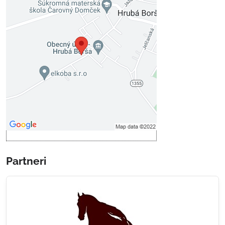
Externý obsah je blokovaný
Voľbami súkromia
Prajete si načítať externý obsah?
Povoliť tentokrát
Povoliť a zapamätať - súhlas s
druhom cookie: Funkčné
Otvoriť obsah v novom okne
Partneri