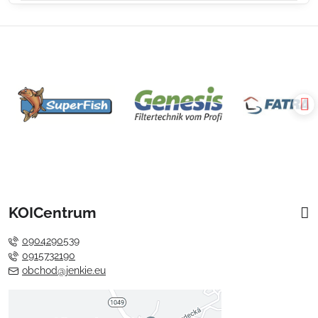
KOICentrum
0904290539
0915732190
obchod@jenkie.eu