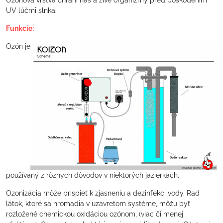
Ozónová vrstva chráni nás a živé organizmy pred poškodením
UV lúčmi slnka.
Funkcie:
Ozón je
používaný z rôznych dôvodov v niektorých jazierkach.
Ozonizácia môže prispieť k zjasneniu a dezinfekci vody. Rad
látok, ktoré sa hromadia v uzavretom systéme, môžu byť
rozložené chemickou oxidáciou ozónom, (viac či menej