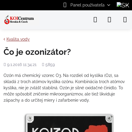
Panel používateľa
Kvalita vody
Čo je ozonizátor?
Pridané
Počet
9.1.2016 11:34:21
5859
zobrazení
Ozón má chemický vzorec O3. Na rozdiel od kyslíka (O2), sa
skladá z troch atómov kyslíka ozónu. Kombinácia troch atómov
kyslíka, nie je zvlášť stabilná. Ozón je silné oxidačné činidlo. To
môže spôsobiť zničenie mikroorganizmov, ale tiež likviduje
zápachy a do určitej miery i zafarbenie vody.