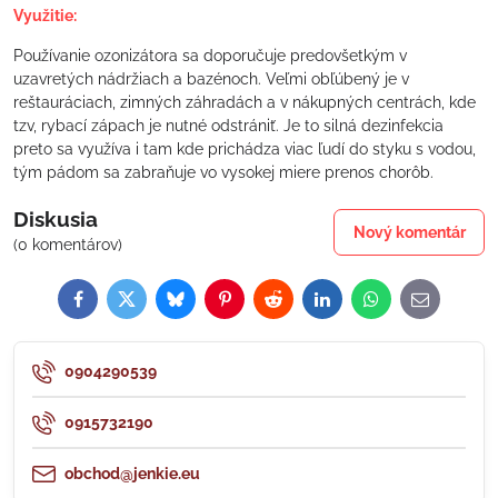
Využitie:
Používanie ozonizátora sa doporučuje predovšetkým v
uzavretých nádržiach a bazénoch. Veľmi obľúbený je v
reštauráciach, zimných záhradách a v nákupných centrách, kde
tzv, rybací zápach je nutné odstrániť. Je to silná dezinfekcia
preto sa využíva i tam kde prichádza viac ľudí do styku s vodou,
tým pádom sa zabraňuje vo vysokej miere prenos chorôb.
Diskusia
Nový komentár
(0 komentárov)
Facebook
Twitter
Bluesky
Pinterest
Reddit
LinkedIn
WhatsApp
E-
mail
0904290539
0915732190
obchod@jenkie.eu