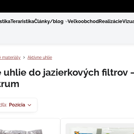
stika
Teraristika
Články/blog
Veľkoobchod
Realizácie
Vizua
é materiály
Aktívne uhlie
 uhlie do jazierkových filtrov 
trum
dľa:
Pozícia