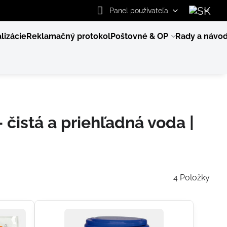
Panel používateľa
lizácie
Reklamačný protokol
Poštovné & OP
Rady a návo
– čistá a priehľadná voda |
4
Položky