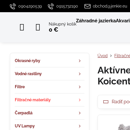
0904290539
0915732190
obchod@jenkie.eu
Záhradné jazierka
Akvari
Nákupný košík
0 €
Úvod
Filtračn
Okrasné ryby
Aktívne
Vodné rastliny
Koicen
Filtre
Filtračné materiály
Radiť po
Čerpadlá
UV Lampy