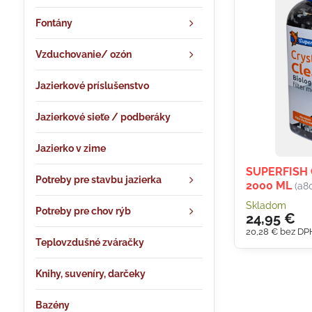
Fontány
Vzduchovanie/ ozón
Jazierkové príslušenstvo
Jazierkové sieťe / podberáky
Jazierko v zime
SUPERFISH 
Potreby pre stavbu jazierka
2000 ML
(a8
Skladom
Potreby pre chov rýb
24,95 €
20,28 €
bez DP
Teplovzdušné zváračky
Knihy, suveníry, darčeky
Bazény