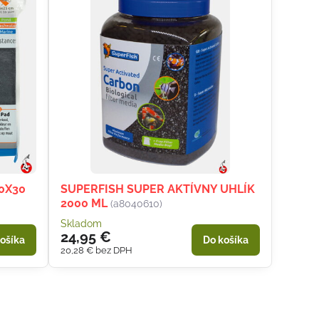
30X30
SUPERFISH SUPER AKTÍVNY UHLÍK
2000 ML
(a8040610)
Skladom
24,95 €
ošíka
Do košíka
20,28 €
bez DPH