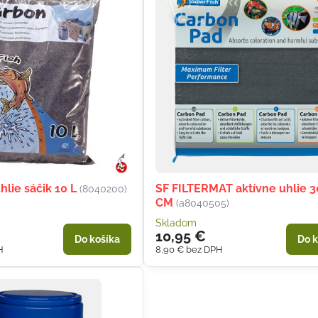
hlie sáčik 10 L
SF FILTERMAT aktívne uhlie 
(8040200)
CM
(a8040505)
Skladom
10,95 €
Do košíka
Do k
H
8,90 €
bez DPH