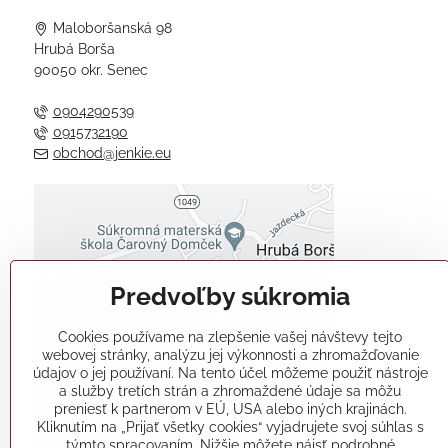
Maloboršanská 98
Hrubá Borša
90050 okr. Senec
0904290539
0915732190
obchod@jenkie.eu
Externý obsah je blokovaný
Voľbami súkromia
Predvoľby súkromia
Prajete si načítať externý obsah?
Cookies používame na zlepšenie vašej návštevy tejto
Povoliť tentokrát
webovej stránky, analýzu jej výkonnosti a zhromažďovanie
údajov o jej používaní. Na tento účel môžeme použiť nástroje
a služby tretích strán a zhromaždené údaje sa môžu
Povoliť a zapamätať - súhlas s
preniesť k partnerom v EÚ, USA alebo iných krajinách.
druhom cookie: Funkčné
Kliknutím na „Prijať všetky cookies“ vyjadrujete svoj súhlas s
týmto spracovaním. Nižšie môžete nájsť podrobné