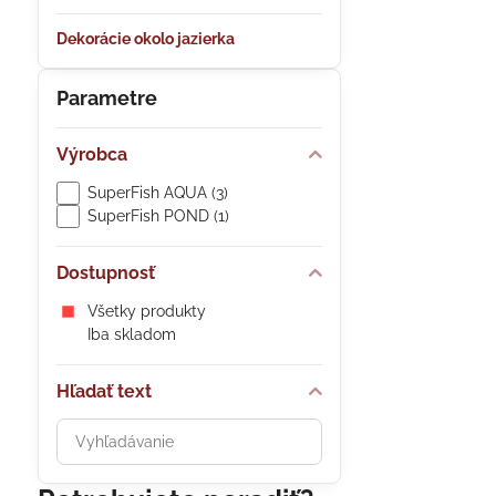
Dekorácie okolo jazierka
Parametre
Výrobca
SuperFish AQUA (3)
SuperFish POND (1)
Dostupnosť
Všetky produkty
Iba skladom
Hľadať text
Prehľadať
výsledky
filtra