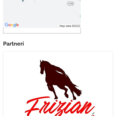
Povoliť a zapamätať - súhlas s
druhom cookie: Funkčné
Otvoriť obsah v novom okne
Partneri