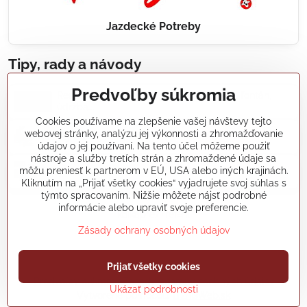
Jazdecké Potreby
Tipy, rady a návody
Predvoľby súkromia
Realizácie záhradných jazierok, bazénov, fontán,
údržba...
Cookies používame na zlepšenie vašej návštevy tejto
webovej stránky, analýzu jej výkonnosti a zhromažďovanie
Články a blogy
údajov o jej používaní. Na tento účel môžeme použiť
nástroje a služby tretích strán a zhromaždené údaje sa
môžu preniesť k partnerom v EÚ, USA alebo iných krajinách.
Rady a návody
Kliknutím na „Prijať všetky cookies“ vyjadrujete svoj súhlas s
týmto spracovaním. Nižšie môžete nájsť podrobné
informácie alebo upraviť svoje preferencie.
koikapre/?ref=hl
Zásady ochrany osobných údajov
©
2026
Copyright
Prijať všetky cookies
Predvoľby súkromia
Zásady ochrany osobných údajov
Ukázať podrobnosti
Vytvorené pomocou:
BiznisWeb.sk