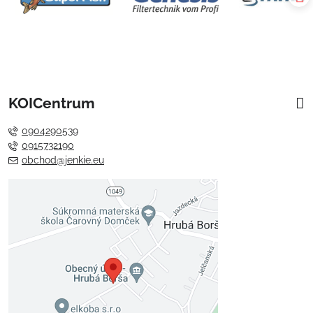
KOICentrum
0904290539
0915732190
obchod@jenkie.eu
Externý obsah je blokovaný
Voľbami súkromia
Prajete si načítať externý obsah?
Povoliť tentokrát