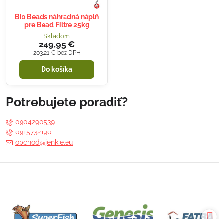
Bio Beads náhradná náplň
pre Bead Filtre 25kg
Skladom
249,95 €
203,21 €
bez DPH
Do košíka
Potrebujete poradiť?
0904290539
0915732190
obchod@jenkie.eu