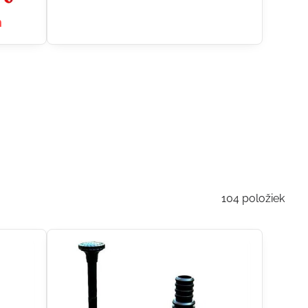
m
104
položiek