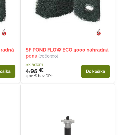
hradná
SF POND FLOW ECO 3000 náhradná
pena
(7060390)
Skladom
4,95 €
ošíka
Do košíka
4,02 €
bez DPH