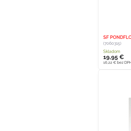
SF PONDFL
(7060315)
Skladom
19,95 €
16,22 €
bez DP