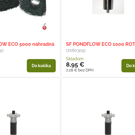
OW ECO 5000 náhradná
SF PONDFLOW ECO 1000 RO
5)
(7060305)
Skladom
8,95 €
Do košíka
Do k
7,28 €
bez DPH