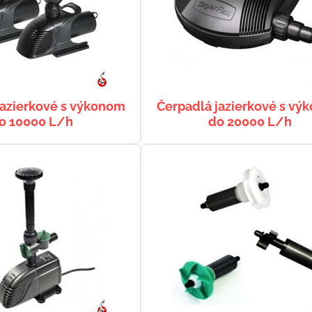
jazierkové s výkonom
Čerpadlá jazierkové s vý
o 10000 L/h
do 20000 L/h