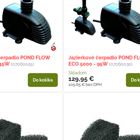
 čerpadlo POND FLOW
Jazierkové čerpadlo POND F
 45W
ECO 5000 - 95W
(07060025)
(07060030)
Skladom
129,95 €
Do košíka
Do k
105,65 €
bez DPH