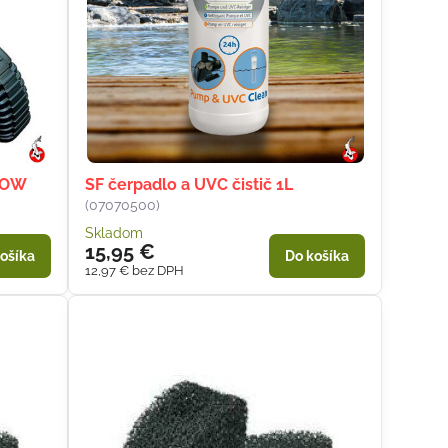
LOW
SF čerpadlo a UVC čistič 1L
(07070500)
Skladom
15,95 €
ošíka
Do košíka
12,97 €
bez DPH