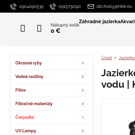
0904290539
0915732190
obchod@jenkie.eu
Záhradné jazierka
Akvari
Nákupný košík
0 €
Úvod
Jazierk
Okrasné ryby
Jazierk
Vodné rastliny
vodu |
Filtre
Filtračné materiály
Čerpadlá
UV Lampy