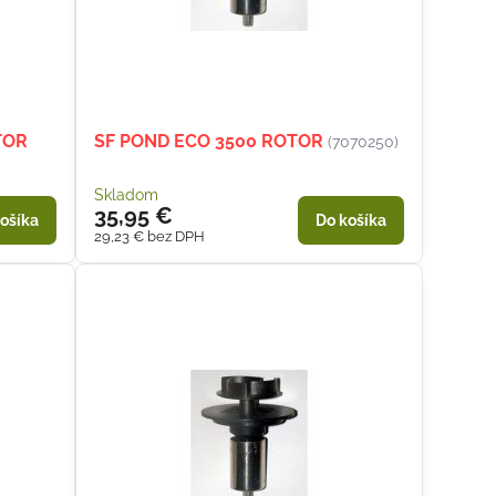
TOR
SF POND ECO 3500 ROTOR
(7070250)
Skladom
35,95 €
ošíka
Do košíka
29,23 €
bez DPH