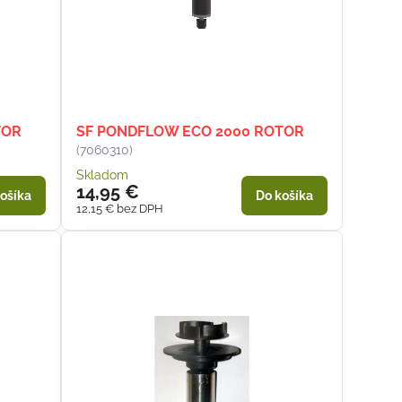
TOR
SF PONDFLOW ECO 2000 ROTOR
(7060310)
Skladom
14,95 €
ošíka
Do košíka
12,15 €
bez DPH