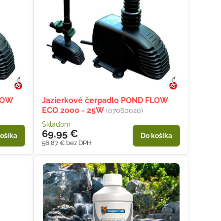
LOW
Jazierkové čerpadlo POND FLOW
ECO 2000 - 25W
(07060020)
Skladom
69,95 €
ošíka
Do košíka
56,87 €
bez DPH