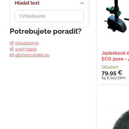
Hľadať text
Prehľadať
výsledky
filtra
Potrebujete poradiť?
fulltextom
0904290539
0915732190
Jazierkové
obchod@jenkie.eu
ECO 3000 -
Skladom
79,95 €
65 €
bez DPH