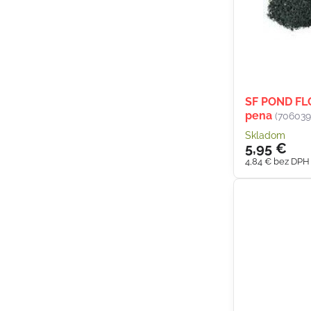
SF POND FL
pena
(706039
Skladom
5,95 €
4,84 €
bez DPH