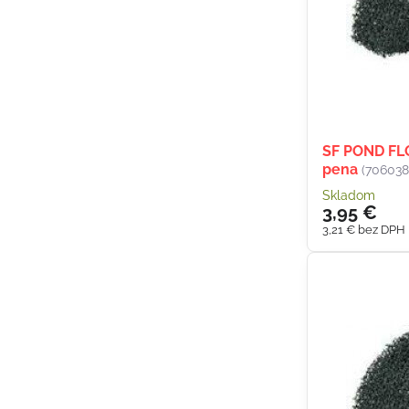
SF POND FL
pena
(706038
Skladom
3,95 €
3,21 €
bez DPH