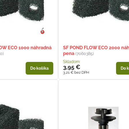
OW ECO 1000 náhradná
SF POND FLOW ECO 2000 ná
pena
0)
(7060385)
Skladom
3,95 €
Do košíka
Do k
3,21 €
bez DPH