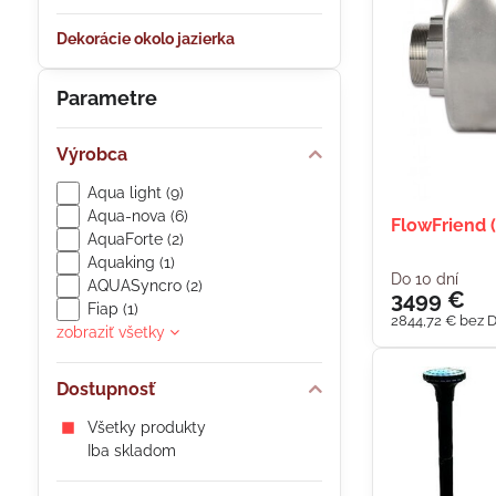
Dekorácie okolo jazierka
Parametre
Výrobca
Aqua light (9)
Aqua-nova (6)
FlowFriend 
AquaForte (2)
Aquaking (1)
Do 10 dní
AQUASyncro (2)
3499 €
Fiap (1)
2844,72 €
bez 
zobraziť všetky
Dostupnosť
Všetky produkty
Iba skladom