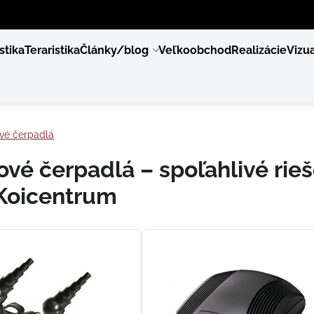
stika
Teraristika
Články/blog
Veľkoobchod
Realizácie
Vizua
ové čerpadlá
ové čerpadlá – spoľahlivé rieš
 Koicentrum