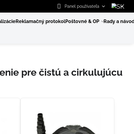
Panel používateľa
lizácie
Reklamačný protokol
Poštovné & OP
Rady a návo
enie pre čistú a cirkulujúcu