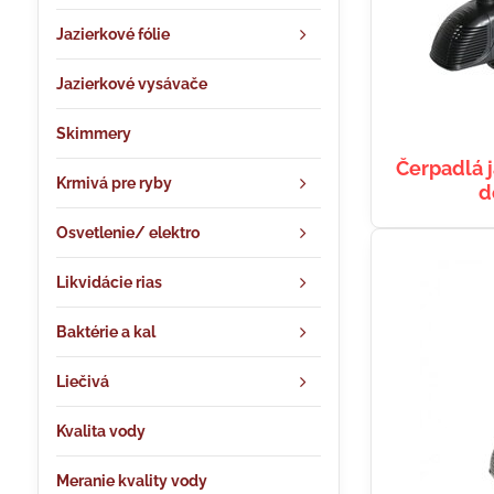
Jazierkové fólie
Jazierkové vysávače
Skimmery
Čerpadlá 
Krmivá pre ryby
d
Osvetlenie/ elektro
Likvidácie rias
Baktérie a kal
Liečivá
Kvalita vody
Meranie kvality vody