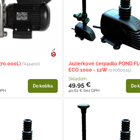
(70.000L)
Jazierkové čerpadlo POND F
(V41400)
ECO 1000 - 12W
(07060015)
Skladom
49,95 €
Do košíka
Do k
DPH
40,61 €
bez DPH