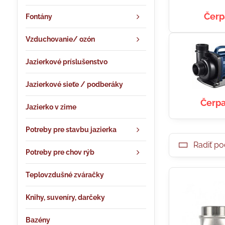
Čerp
Fontány
Vzduchovanie/ ozón
Jazierkové príslušenstvo
Jazierkové sieťe / podberáky
Čerpa
Jazierko v zime
Potreby pre stavbu jazierka
Radiť po
Potreby pre chov rýb
Teplovzdušné zváračky
Knihy, suveníry, darčeky
Bazény