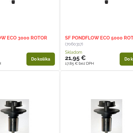
OW ECO 3000 ROTOR
SF PONDFLOW ECO 5000 RO
(7060317)
Skladom
21,95 €
Do košíka
Do k
H
17,85 €
bez DPH