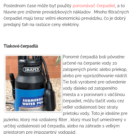
Poslednom čase môže byť použitý
porovnávač čerpadiel
, a to
hlavne pre zníženie prevádzkových nákladov . Mnoho filtračných
čerpadiel majú teraz veľmi ekonomickú prevádzku, čo je dobrý
predajný ťah na rastúce ceny elektriny.
Tlakové čerpadlá
Ponorné čerpadlá boli pôvodne
určené na čerpanie vody zo
zatopených pivníc alebo priekop,
alebo pre vyprázdňovanie nádrží.
Tie boli vyrobené pre odvedenie
vody ďaleko od zatopeného
miesta a v porovnaní s väčšinou
čerpadiel, môžu tlačiť vodu cez
veľké vzdialenosti bez straty
prietoku vody. Toto je ideálne pre
jazierko, ktorý má vzdialený filter , ktorý musí byť umiestnený v
určitej vzdialenosti od čerpadla, alebo na záhrade s veľkým
priestorom pre impozantný vodopád .