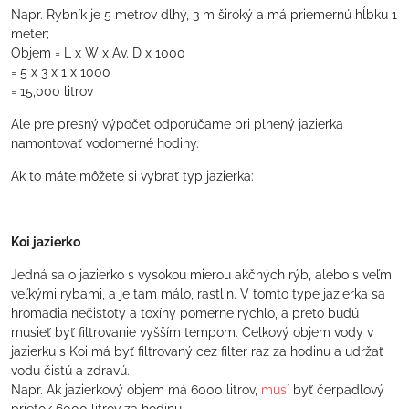
Napr. Rybník je 5 metrov dlhý, 3 m široký a má priemernú hĺbku 1
meter;
Objem = L x W x Av. D x 1000
= 5 x 3 x 1 x 1000
= 15,000 litrov
Ale pre presný výpočet odporúčame pri plnený jazierka
namontovať vodomerné hodiny.
Ak to máte môžete si vybrať typ jazierka:
Koi jazierko
Jedná sa o jazierko s vysokou mierou akčných rýb, alebo s veľmi
veľkými rybami, a je tam málo, rastlin. V tomto type jazierka sa
hromadia nečistoty a toxíny pomerne rýchlo, a preto budú
musieť byť filtrovanie vyšším tempom. Celkový objem vody v
jazierku s Koi má byť filtrovaný cez filter raz za hodinu a udržať
vodu čistú a zdravú.
Napr. Ak jazierkový objem má 6000 litrov,
musí
byť čerpadlový
prietok 6000 litrov za hodinu.