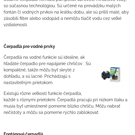
so súčasnou technológiou. Sú určené na prevádzku malých
fontán či vodných prvkov na krátku dobu, ale sú príliš malé, aby
zásobili filter alebo vodopád a nemôžu tlačiť vodu cez veľké
vzdialenosti.
Čerpadlá pre vodné prvky
Čerpadlá na vodné funkcie sú ideálne, ak
hľadáte čerpadlo pre napájanie chrličov . Sú
kompaktné, takže môžu byť skryté z
dohľadu, a sú lacné. Prichádzajú s
nastaviteľným prietokom.
Existujú rôzne veľkosti funkcie čerpadla,
každé s rôznymi prietokmi. Čerpadlá pracujú pri nízkom tlaku a
musia byť umiestnené pomerne blízko chrliču. Môžu nabrať
nečistoty a môžu sa pomerne rýchlo zablokovať.
Fontánové čerpadlá