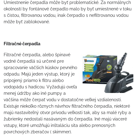
Umiestnenie čerpadla môže byť problematické. Za normálnych
okolností by fontánové čerpadlo malo by byť umiestnené v toku
s čistou, filtrovanou vodou, inak čerpadlo s nefiltrovanou vodou
môže byť zablokované.
Filtračné čerpadla
Filtračné čerpadla, alebo špinavé
vodné čerpadlá sú určené pre
spracovanie väčšich kúskov pevného
odpadu. Majú jeden výstup, ktorý je
pripojený priamo k filtru alebo
vodopádu s hadicou. Vyžadujú oveľa
menej údržby ako iné pumpy a
väčšina môže čerpať vodu v dostatočne veľkej vzdialenosti.
Existuje niekoľko rôznych návrhov filtračného čerpadla, niektoré
majú nastaviteľný otvor prívodu veľkosti tak, aby sa malé ryby a
žubrienky nedostali nasávaným do čerpadla. Iné majú viaceré
vstupy, ktoré umožňujú inštaláciu sita alebo prenosných
povrchových zberačov ( skimmer).