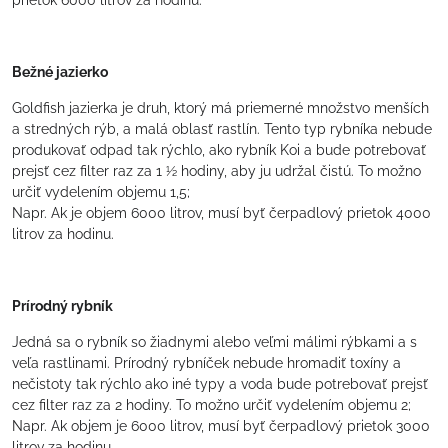
Bežné jazierko
Goldfish jazierka je druh, ktorý má priemerné množstvo menších
a stredných rýb, a malá oblasť rastlín. Tento typ rybníka nebude
produkovať odpad tak rýchlo, ako rybník Koi a bude potrebovať
prejsť cez filter raz za 1 ½ hodiny, aby ju udržal čistú. To možno
určiť vydelením objemu 1,5;
Napr. Ak je objem 6000 litrov, musí byť čerpadlový prietok 4000
litrov za hodinu.
Prírodný rybník
Jedná sa o rybník so žiadnymi alebo veľmi málimi rýbkami a s
veľa rastlinami. Prírodný rybníček nebude hromadiť toxíny a
nečistoty tak rýchlo ako iné typy a voda bude potrebovať prejsť
cez filter raz za 2 hodiny. To možno určiť vydelením objemu 2;
Napr. Ak objem je 6000 litrov, musí byť čerpadlový prietok 3000
litrov za hodinu.