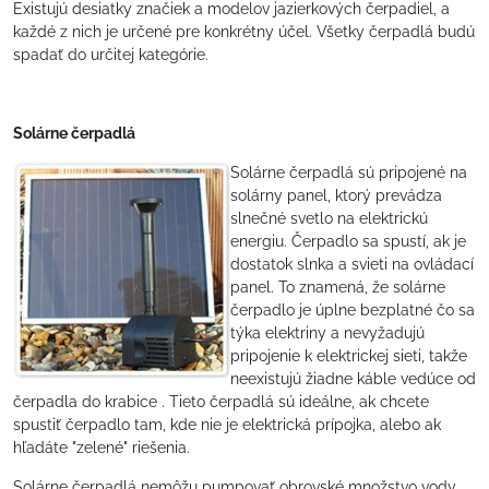
Existujú desiatky značiek a modelov jazierkových čerpadiel, a
každé z nich je určené pre konkrétny účel. Všetky čerpadlá budú
spadať do určitej kategórie.
Solárne čerpadlá
Solárne čerpadlá sú pripojené na
solárny panel, ktorý prevádza
slnečné svetlo na elektrickú
energiu. Čerpadlo sa spustí, ak je
dostatok slnka a svieti na ovládací
panel. To znamená, že solárne
čerpadlo je úplne bezplatné čo sa
týka elektriny a nevyžadujú
pripojenie k elektrickej sieti, takže
neexistujú žiadne káble vedúce od
čerpadla do krabice . Tieto čerpadlá sú ideálne, ak chcete
spustiť čerpadlo tam, kde nie je elektrická prípojka, alebo ak
hľadáte "zelené" riešenia.
Solárne čerpadlá nemôžu pumpovať obrovské množstvo vody,