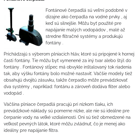
Fontánové čerpadlá sú veľmi podobné v
dizajne ako čerpadla na vodné prvky , aj
keď sú silnejšie. Môžu byť použité pre
napájanie malých vodopádov , malé až
stredne filtračné systémy a produkujú
fontány .
Prichádzajú s výberom plniacich hláv, ktoré sú pripojené k hornej
časti fontány. Tie môžu byť vymenené za iný tvar alebo štýl do
fontány . Fontánový stĺpec má obvykle inštalovaný tok riadenia
tak, aby výšku fontány bolo možné nastaviť. Väčšie modely tiež
obsahujú dvojitú zásuvku, takže čerpadlo môže prevádzkovať
dva systémy , napríklad: fontánu a zároveň dodáva filter alebo
vodopád .
Väčšina plniace čerpadlá pracujú pri nízkom tlaku, ich
prevádzkové náklady sú pomerne nízke, ale nie sú ideálne pre
čerpanie vody na veľké vzdialenosti. Oni sú tiež obmedzené na
veľkosť pevných látok, ktoré môžu zvládnuť, čo je menej ako
ideálny pre napájanie filtra.