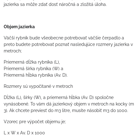
jazierka sa môže zdať dosť náročná a zložitá úloha.
Objem jazierka
Väčší rybník bude všeobecne potrebovať väčšie čerpadlo a
preto budete potrebovať poznať nasledujúce rozmery jazierka v
metroch;
Priemerná dĺžka rybníka (L),
Priemerná šírka rybníka (W) a
Priemerná hĺbka rybníka (Av. D).
Rozmery sú vypočítané v metroch
Dĺžka (L), šírky (W), a priemerná hĺbka (Av. D) spoločne
vynásobené. To vám dá jazierkový objem v metroch na kocky (m
3). Ak chcete previesť do m3 litre, musíte násobiť m3 do 1000.
Vzorec pre výpočet objemu je;
L x W x Av. D x 1000