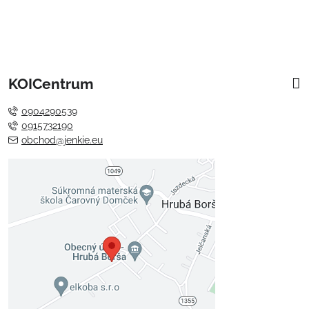
KOICentrum
0904290539
0915732190
obchod@jenkie.eu
Externý obsah je blokovaný
Voľbami súkromia
Prajete si načítať externý obsah?
Povoliť tentokrát
Povoliť a zapamätať - súhlas s