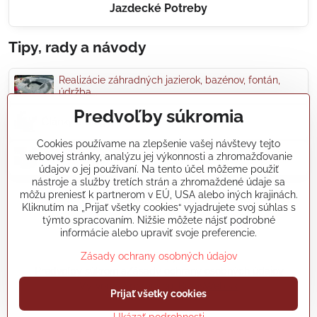
Jazdecké Potreby
Tipy, rady a návody
Realizácie záhradných jazierok, bazénov, fontán,
údržba...
Predvoľby súkromia
Články a blogy
Cookies používame na zlepšenie vašej návštevy tejto
webovej stránky, analýzu jej výkonnosti a zhromažďovanie
Rady a návody
údajov o jej používaní. Na tento účel môžeme použiť
nástroje a služby tretích strán a zhromaždené údaje sa
môžu preniesť k partnerom v EÚ, USA alebo iných krajinách.
koikapre/?ref=hl
Kliknutím na „Prijať všetky cookies“ vyjadrujete svoj súhlas s
týmto spracovaním. Nižšie môžete nájsť podrobné
informácie alebo upraviť svoje preferencie.
Zásady ochrany osobných údajov
©
2026
Copyright
Predvoľby súkromia
Zásady ochrany osobných údajov
Vytvorené pomocou:
BiznisWeb.sk
Prijať všetky cookies