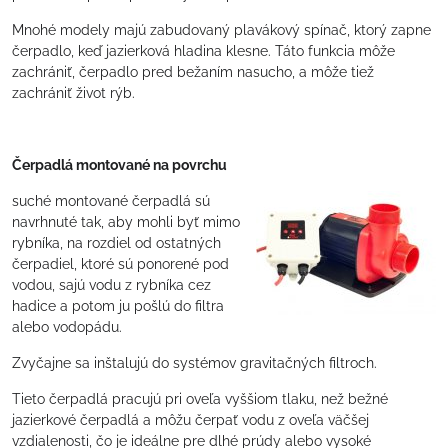
Mnohé modely majú zabudovaný plavákový spínač, ktorý zapne
čerpadlo, keď jazierková hladina klesne. Táto funkcia môže
zachrániť, čerpadlo pred bežaním nasucho, a môže tiež
zachrániť život rýb.
Čerpadlá montované na povrchu
suché montované čerpadlá sú
navrhnuté tak, aby mohli byť mimo
rybníka, na rozdiel od ostatných
čerpadiel, ktoré sú ponorené pod
vodou, sajú vodu z rybníka cez
hadice a potom ju pošlú do filtra
alebo vodopádu.
Zvyčajne sa inštalujú do systémov gravitačných filtroch.
Tieto čerpadlá pracujú pri oveľa vyššiom tlaku, než bežné
jazierkové čerpadlá a môžu čerpať vodu z oveľa väčšej
vzdialenosti, čo je ideálne pre dlhé prúdy alebo vysoké