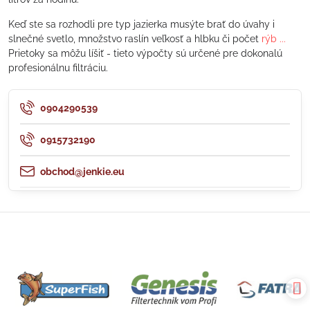
Keď ste sa rozhodli pre typ jazierka musýte brať do úvahy i
slnečné svetlo, množstvo raslín veľkosť a hlbku či počet
rýb ...
Prietoky sa môžu líšiť - tieto výpočty sú určené pre dokonalú
profesionálnu filtráciu.
0904290539
0915732190
obchod@jenkie.eu