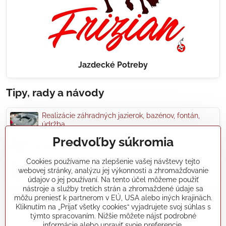
Jazdecké Potreby
Tipy, rady a návody
Realizácie záhradných jazierok, bazénov, fontán,
údržba...
Predvoľby súkromia
Články a blogy
Cookies používame na zlepšenie vašej návštevy tejto
webovej stránky, analýzu jej výkonnosti a zhromažďovanie
Rady a návody
údajov o jej používaní. Na tento účel môžeme použiť
nástroje a služby tretích strán a zhromaždené údaje sa
môžu preniesť k partnerom v EÚ, USA alebo iných krajinách.
koikapre/?ref=hl
Kliknutím na „Prijať všetky cookies“ vyjadrujete svoj súhlas s
týmto spracovaním. Nižšie môžete nájsť podrobné
informácie alebo upraviť svoje preferencie.