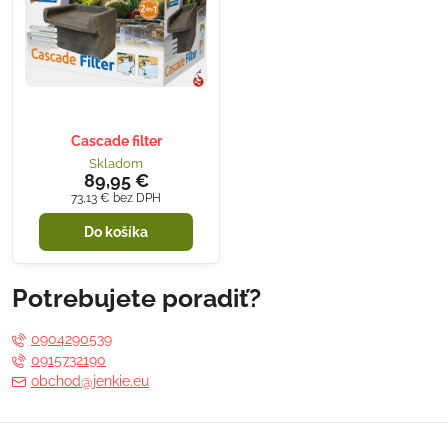
Cascade filter
Skladom
89,95 €
73,13 €
bez DPH
Do košíka
Potrebujete poradiť?
0904290539
0915732190
obchod@jenkie.eu