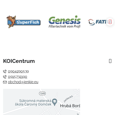
KOICentrum
0904290539
0915732190
obchod@jenkie.eu
Externý obsah je blokovaný
Voľbami súkromia