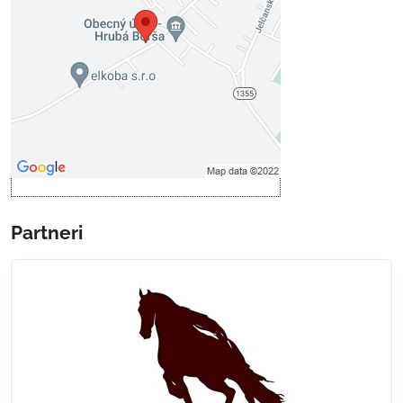
Prajete si načítať externý obsah?
Povoliť tentokrát
Povoliť a zapamätať - súhlas s
druhom cookie: Funkčné
Otvoriť obsah v novom okne
Partneri