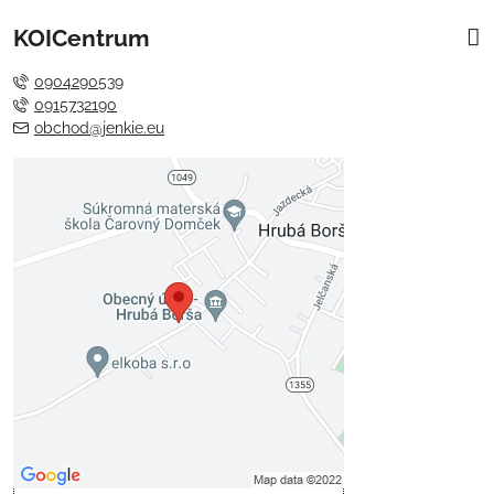
KOICentrum
0904290539
0915732190
obchod@jenkie.eu
Externý obsah je blokovaný
Voľbami súkromia
Prajete si načítať externý obsah?
Povoliť tentokrát
Povoliť a zapamätať - súhlas s
druhom cookie: Funkčné
Otvoriť obsah v novom okne