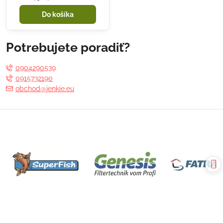
Do košíka
Potrebujete poradiť?
0904290539
0915732190
obchod@jenkie.eu