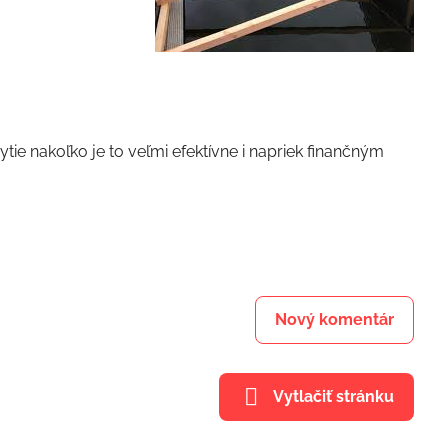
ie nakoľko je to veľmi efektívne i napriek finančným
Nový komentár
Vytlačiť stránku