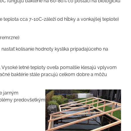
20C fungujú baktérie na 60-80% čo postačí na biologickú
je teplota cca 7-10C-záleží od hĺbky a vonkajšej teplote)
 premrzne)
nastať kolísanie hodnoty kyslíka pripadajúceho na
m. Vysoké letné teploty oveľa pomalšie klesajú vplyvom
ltračné baktérie stále pracujú celkom dobre a môžu
te jarným
roblémy predovšetkým