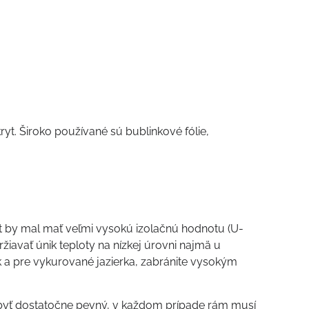
ryt. Široko používané sú bublinkové fólie,
t by mal mať veľmi vysokú izolačnú hodnotu (U-
žiavať únik teploty na nízkej úrovni najmä u
 a pre vykurované jazierka, zabránite vysokým
byť dostatočne pevný, v každom prípade rám musí