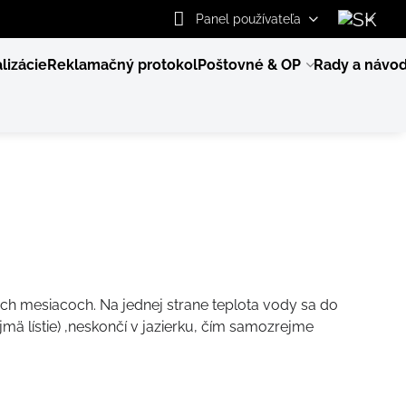
Panel používateľa
lizácie
Reklamačný protokol
Poštovné & OP
Rady a návo
ých mesiacoch. Na jednej strane teplota vody sa do
mä lístie) ,neskončí v jazierku, čím samozrejme