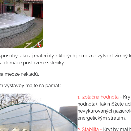
spôsoby, ako aj materiály z ktorých je možné vytvoriť zimný k
a domáce postavené skleníky.
sa medze nekladú.
m výstavby majte na pamäti:
1. izolačná hodnota
- Kry
hodnota). Tak môžete udr
nevykurovaných jazierok
energetickým stratám.
2. Stabilita -
Kryt by mal 