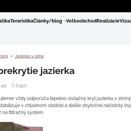
stika
Teraristika
Články/blog
Veľkoobchod
Realizácie
Vizua
blog
Jazierko v zime
rekrytie jazierka
Počet
:49
6350
zobrazení
 takmer vždy odporúča tepelno-izolačný kryt jazierka v zimn
tabilizuje v chladnom období a ďalšie zbytočné nečistoty (naj
 na filtračný systém.