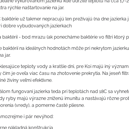
 ideálne vykurovanom jazierku kde udržíte teplotu na cca 17-
ra rýchle naštartovanie na jar.
C baktérie už takmer nepracujú len prežívajú (na dne jazierka 
ri dobre vybudovaných jazierkach
ia baktérií - bod mrazu (ak ponecháme baktérie vo filtri ktorý
 baktérií na ideálnych hodnotách môže pri nekrytom jazierku 
a jar.
klesajúce teploty vody a kratšie dni, pre Koi majú iný význa
 čím je oveľa viac času na zhotovenie prekrytia. Na jeseň fi
né živiny veľmi efektívne.
tálom fungovaní jazierka teda pri teplotách nad 18C sa vyhne
dy ryby majú výrazne zníženú imunitu a nastávajú rôzne p
orenia (vredy), a pomerne časté pliesne.
amozrejme i pár nevýhod:
rne nákladná konštrukcia