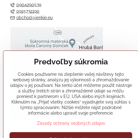
0904290539
0915732190
obchod@jenkie.eu
Externý obsah je blokovaný
Voľbami súkromia
Predvoľby súkromia
Prajete si načítať externý obsah?
Cookies používame na zlepšenie vašej návštevy tejto
Povoliť tentokrát
webovej stránky, analýzu jej výkonnosti a zhromažďovanie
údajov o jej používaní. Na tento účel môžeme použiť nástroje
a služby tretích strán a zhromaždené údaje sa môžu
Povoliť a zapamätať - súhlas s
preniesť k partnerom v EÚ, USA alebo iných krajinách.
druhom cookie: Funkčné
Kliknutím na „Prijať všetky cookies“ vyjadrujete svoj súhlas s
týmto spracovaním. Nižšie môžete nájsť podrobné
informácie alebo upraviť svoje preferencie.
Otvoriť obsah v novom okne
Zásady ochrany osobných údajov