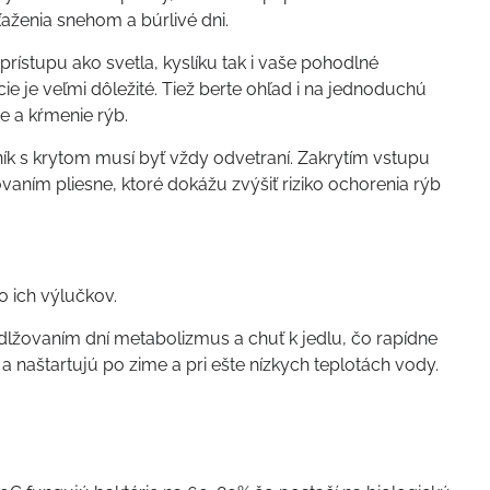
ťaženia snehom a búrlivé dni.
rístupu ako svetla, kyslíku tak i vaše pohodlné
ácie je veľmi dôležité. Tiež berte ohľad i na jednoduchú
e a kŕmenie rýb.
ík s krytom musí byť vždy odvetraní. Zakrytím vstupu
ovaním pliesne, ktoré dokážu zvýšiť riziko ochorenia rýb
o ich výlučkov.
dlžovaním dní metabolizmus a chuť k jedlu, čo rapídne
a naštartujú po zime a pri ešte nízkych teplotách vody.