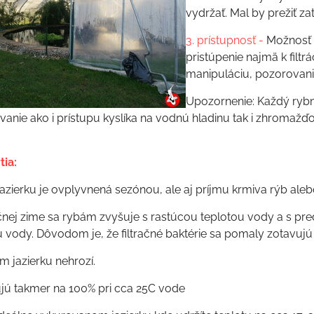
vydržať. Mal by prežiť za
3. prístupnosť -
Možnosť p
pristúpenie najmä k filtr
manipuláciu, pozorovani
Upozornenie: Každý rybn
ovanie ako i prístupu kyslíka na vodnú hladinu tak i zhromažď
tia:
jazierku je ovplyvnená sezónou, ale aj príjmu krmiva rýb aleb
čnej zime sa rybám zvyšuje s rastúcou teplotou vody a s pre
u vody. Dôvodom je, že filtračné baktérie sa pomaly zotavujú 
m jazierku nehrozí.
ujú takmer na 100% pri cca 25C vode