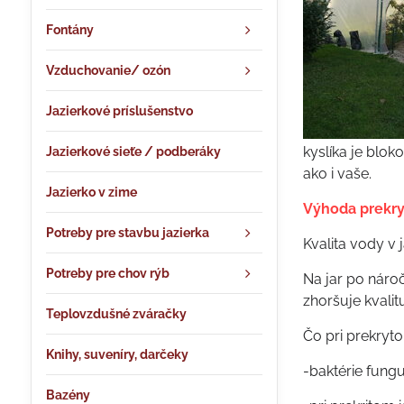
Fontány
Vzduchovanie/ ozón
Jazierkové príslušenstvo
kyslíka je blok
Jazierkové sieťe / podberáky
ako i vaše.
Jazierko v zime
Výhoda prekry
Potreby pre stavbu jazierka
Kvalita vody v 
Potreby pre chov rýb
Na jar po náro
zhoršuje kvalit
Teplovzdušné zváračky
Čo pri prekryto
Knihy, suveníry, darčeky
-baktérie fung
Bazény