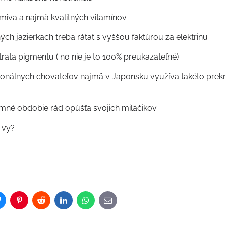
rmiva a najmä kvalitných vitamínov
ých jazierkach treba rátať s vyššou faktúrou za elektrinu
rata pigmentu ( no nie je to 100% preukazateľné)
ionálnych chovateľov najmä v Japonsku využíva takéto prekryt
imné obdobie rád opúšťa svojich miláčikov.
 vy?
)
Bluesky
Pinterest
Reddit
LinkedIn
WhatsApp
E-
mail