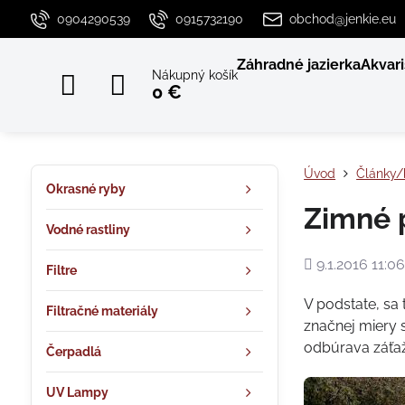
0904290539
0915732190
obchod@jenkie.eu
Záhradné jazierka
Akvari
Nákupný košík
0 €
Úvod
Články/
Okrasné ryby
Zimné p
Vodné rastliny
Pridané
9.1.2016 11:06
Filtre
V podstate, sa
Filtračné materiály
značnej miery s
odbúrava záťaž
Čerpadlá
UV Lampy