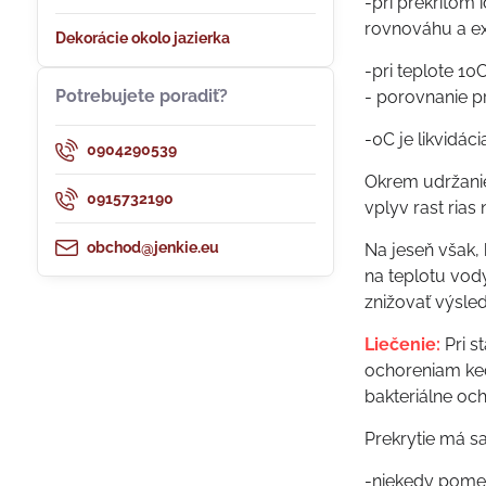
-pri prekritom
rovnováhu a ext
Dekorácie okolo jazierka
-pri teplote 10
Potrebujete poradiť?
- porovnanie p
-0C je likvidác
0904290539
Okrem udržanie
0915732190
vplyv rast rias n
obchod@jenkie.eu
Na jeseň však, 
na teplotu vody
znižovať výsled
Liečenie:
Pri s
ochoreniam ke
bakteriálne och
Prekrytie má s
-niekedy pome