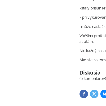
-stály prísun k
- pri vykurovan
-môže nastať st
Väčšina profes
stratám.
Nie každý na z
Ako ste na tom
Diskusia
(0 komentárov
Facebook
Twitter