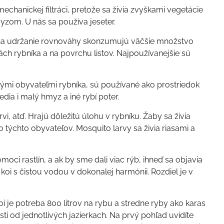
hanickej filtráci, pretože sa živia zvyškami vegetácie
om. U nás sa používa jeseter.
 na udržanie rovnováhy skonzumujú väčšie množstvo
anách rybníka a na povrchu listov. Najpoužívanejšie sú
avnými obyvateľmi rybníka, sú používané ako prostriedok
edia i malý hmyz a iné rybí poter.
vi, atď. Hrajú dôležitú úlohu v rybníku. Žaby sa živia
ýchto obyvateľov. Mosquito larvy sa živia riasami a
ci rastlín, a ak by sme dali viac rýb, ihneď sa objavia
koi s čistou vodou v dokonalej harmónii. Rozdiel je v
je potreba 800 litrov na rybu a stredne ryby ako karas
sti od jednotlivých jazierkach. Na prvý pohľad uvidíte