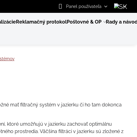
Panel používateľa
lizácie
Reklamačný protokol
Poštovné & OP
Rady a návo
systémov
žné mať filtračný systém v jazierku či ho tam dokonca
dení, ktoré umožňujú v jazierku zachovať optimálnu
otného prostredia. Väčšina filtráci v jazierku sú zložené z