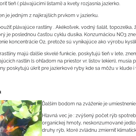
riť tieň ( plávajúcimi listami) a kvety rozjasnia jazierko.
en je jedným z najkrajších prvkom v jazierku.
žiť plávajúce rastliny . Akékoľvek, vodný šalát, topozelka, 
torý je poslednou časťou cyklu dusíka. Konzumáciou NO3 zne
enie koncentrácie O2, pretože sú vynikajúce ako výrobu kyslí
rastliny majú ďalšie skvelé funkcie, poskytujú tieň v lete, zne
úcich rastlín (s ohľadom na priestor vr. listov lekien), musi
iny poskytujú úkrit pre jazierkové ryby kde sa môžu v klude i v
u
Ďalším bodom na zváženie je umiestnenie 
Hlavná vec je : zvýšený počet rýb spotre
organickej hmoty, neskonzumované jedlo, 
druhy rýb, ktoré zvládnu zmierniť klimati