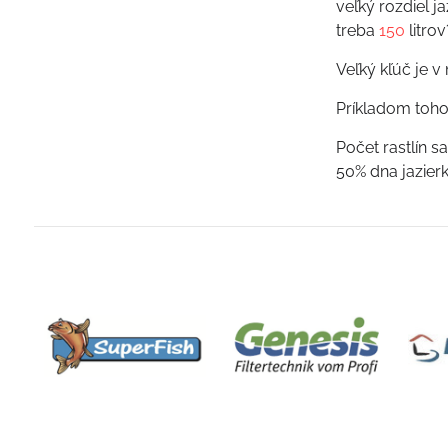
veľký rozdiel j
treba
150
litrov
Veľký kľúč je v
Príkladom toho
Počet rastlín s
50% dna jazier