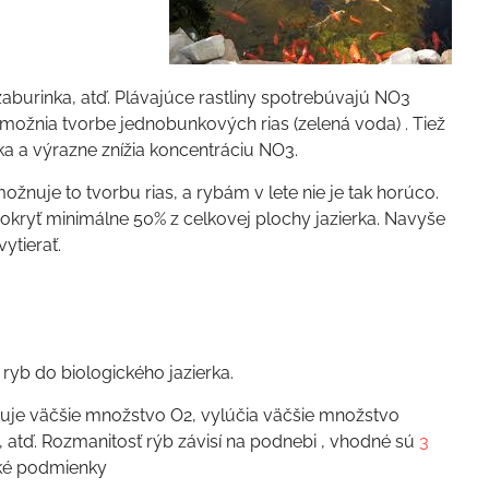
žaburinka, atď. Plávajúce rastliny spotrebúvajú NO3
možnia tvorbe jednobunkových rias (zelená voda) . Tiež
ka a výrazne znížia koncentráciu NO3.
možnuje to tvorbu rias, a rybám v lete nie je tak horúco.
a pokryť minimálne 50% z celkovej plochy jazierka. Navyše
ytierať.
ryb do biologického jazierka.
buje väčšie množstvo O2, vylúčia väčšie množstvo
atď. Rozmanitosť rýb závisí na podnebi , vhodné sú
3
cké podmienky