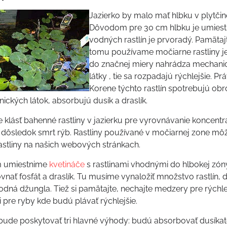
Jazierko by malo mať hlbku v plytč
Dôvodom pre 30 cm hlbku je umiestne
vodných rastlín je prvoradý. Pamätajte
tomu používame močiarne rastliny je to
do značnej miery nahrádza mechanickú
látky , tie sa rozpadajú rýchlejšie. P
Korene týchto rastlín spotrebujú o
ických látok, absorbujú dusík a draslík.
lásť bahenné rastliny v jazierku pre vyrovnávanie koncentrá
 dôsledok smrt rýb. Rastliny používané v močiarnej zone môžu
astliny na našich webových stránkach.
m umiestnime
kvetináče
s rastlinami vhodnými do hlbokej zóny
nať fosfát a draslík. Tu musíme vynaložiť množstvo rastlín, 
dná džungla. Tiež si pamätajte, nechajte medzery pre rýchle 
 pre ryby kde budú plávať rýchlejšie.
n bude poskytovať tri hlavné výhody: budú absorbovať dusíkat