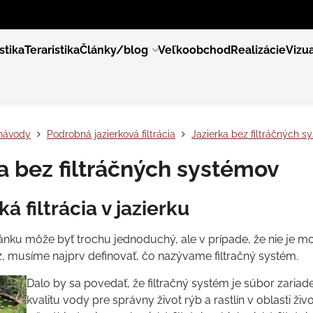
stika
Teraristika
Články/blog
Veľkoobchod
Realizácie
Vizua
návody
Podrobná jazierková filtrácia
Jazierka bez filtráčných 
a bez filtráčných systémov
á filtrácia v jazierku
ánku môže byť trochu jednoduchý, ale v prípade, že nie je mo
z, musíme najprv definovať, čo nazývame filtračný systém.
Dalo by sa povedať, že filtračný systém je súbor zaria
kvalitu vody pre správny život rýb a rastlín v oblasti živ