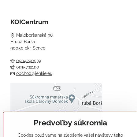
KOICentrum
Maloboršanská 98
Hrubá Borša
90050 okr. Senec
0904290539
0915732190
obchod@jenkie.eu
Externý obsah je blokovaný
Voľbami súkromia
Prajete si načítať externý obsah?
Predvoľby súkromia
Povoliť tentokrát
Cookies používame na zlepšenie vašej návštevy tejto