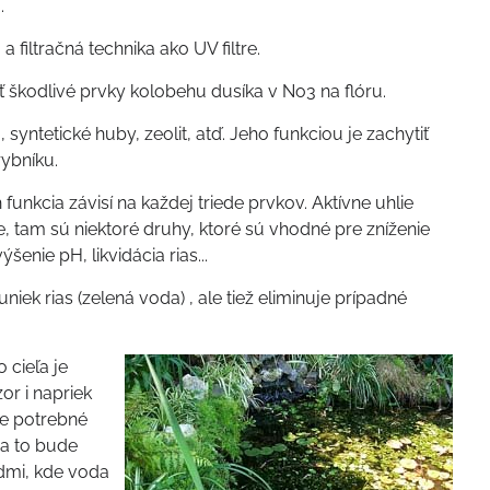
.
 filtračná technika ​​ako UV filtre.
eniť škodlivé prvky kolobehu dusíka v No3 na flóru.
 syntetické huby, zeolit, atď. Jeho funkciou je zachytiť
rybníku.
h funkcia závisí na každej triede prvkov. Aktívne uhlie
, tam sú niektoré druhy, ktoré sú vhodné pre zníženie
šenie pH, likvidácia rias...
uniek rias (zelená voda) , ale tiež eliminuje prípadné
 cieľa je
or i napriek
je potrebné
sa to bude
ádmi, kde voda