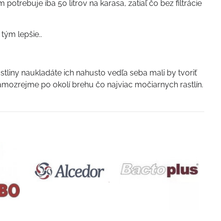
potrebuje iba 50 litrov na karasa, zatiaľ čo bez filtrácie
tým lepšie..
stliny naukladáte ich nahusto vedľa seba mali by tvoriť
mozrejme po okolí brehu čo najviac močiarnych rastlín.