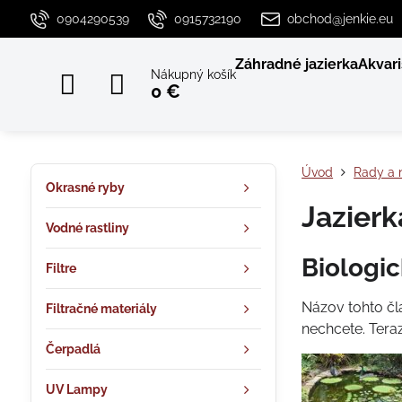
0904290539
0915732190
obchod@jenkie.eu
Záhradné jazierka
Akvari
Nákupný košík
0 €
Úvod
Rady a 
Okrasné ryby
Jazierk
Vodné rastliny
Biologick
Filtre
Názov tohto čl
Filtračné materiály
nechcete. Tera
Čerpadlá
UV Lampy