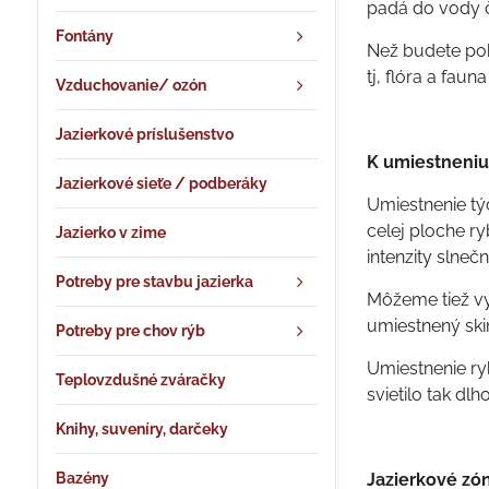
padá do vody č
Fontány
Než budete pok
tj, flóra a fau
Vzduchovanie/ ozón
Jazierkové príslušenstvo
K umiestneni
Jazierkové sieťe / podberáky
Umiestnenie týc
celej ploche ry
Jazierko v zime
intenzity slneč
Potreby pre stavbu jazierka
Môžeme tiež vys
umiestnený ski
Potreby pre chov rýb
Umiestnenie ry
Teplovzdušné zváračky
svietilo tak dl
Knihy, suveníry, darčeky
Bazény
Jazierkové zó