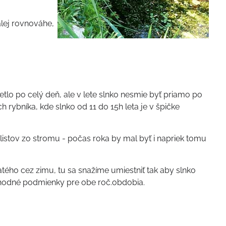
lej rovnováhe,
etlo po celý deň, ale v lete slnko nesmie byť priamo po
 rybníka, kde slnko od 11 do 15h leta je v špičke
listov zo stromu - počas roka by mal byť i napriek tomu
tého cez zimu, tu sa snažíme umiestniť tak aby slnko
ť vhodné podmienky pre obe roč.obdobia.