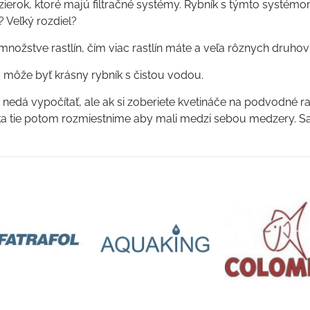
azierok, ktoré majú filtračné systémy. Rybník s týmto systémom 
? Veľký rozdiel?
 množstve rastlín, čím viac rastlín máte a veľa rôznych druhov 
 môže byť krásny rybník s čistou vodou.
a nedá vypočítať, ale ak si zoberiete kvetináče na podvodné ra
ka tie potom rozmiestnime aby mali medzi sebou medzery. Sa