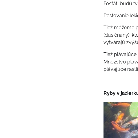
Fosfát, budú tvo
Pestovanie leki
Tiež môžeme pou
(dusičnany), k
vytvárajú zvýš
Tiež plávajúce 
Množstvo plávaj
plávajúce rastl
Ryby v jazierk