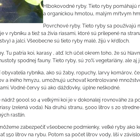
Hlbokovodné ryby. Tieto ryby pomáhajú mec
a organickou hmotou, malým mŕtvym hmyz
Povrchové ryby. Tieto ryby sa používajú
je v rybníku a tiež sa živia riasami, ktoré sú prilepené na str
stvy) a jalci. Všeobecne sú tieto ryby malé, žijú v kŕdľoch.
y. Tu patria koi, karasy , atď. Ich účel okrem toho, že sú hl
ustoty spodnej fauny. Tieto ryby, sú 70% vegetariány, ale aj j
ší obyvatelia rybníka, ako sú žaby, ropuchy, larvy komárov, čer
v a iného hmyzu, umožnujú uchovať kontrolované množstvo t
ami. Vodné červy sú ako dážďovky, úplne neškodné.
nádrž 9000l so 4 veľkými koi je v dokonalej rovnováhe za pomo
asy (zelená voda). Na druhú stranu, 5000 litrov s 20 stredne 
ch rastlín.
 môžeme zabezpečiť všeobecne podmienky, veľké ryby ako koi 
 150 litrov na rybu. Potom sa počet litrov vody, líši v závislo