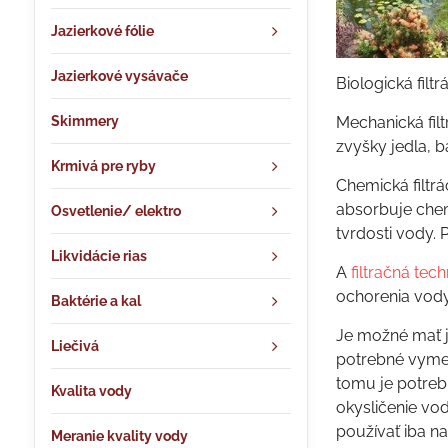
Jazierkové fólie
Jazierkové vysávače
Biologická filt
Skimmery
Mechanická filt
zvyšky jedla, ba
Krmivá pre ryby
Chemická filtrá
absorbuje chemi
Osvetlenie/ elektro
tvrdosti vody. P
Likvidácie rias
A
filtračná tech
ochorenia vody 
Baktérie a kal
Je možné mať ja
Liečivá
potrebné vymeni
tomu je potreb
Kvalita vody
okysličenie vod
používať iba n
Meranie kvality vody