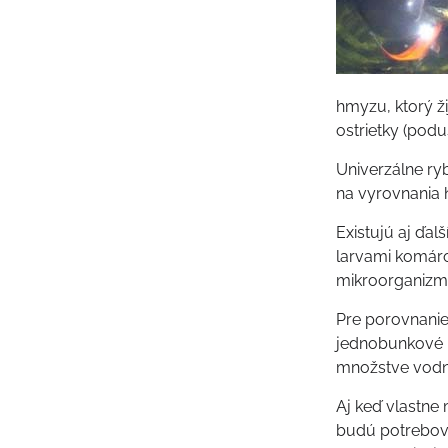
hmyzu, ktorý ži
ostrietky (podu
Univerzálne ryb
na vyrovnania h
Existujú aj ďal
larvami komáro
mikroorganizm
Pre porovnanie 
jednobunkové ri
množstve vodný
Aj keď vlastne
budú potrebovať