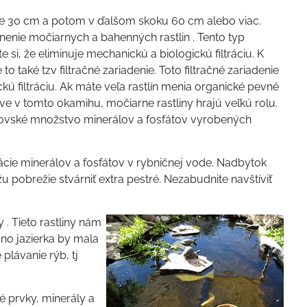
ine 30 cm a potom v ďalšom skoku 60 cm alebo viac.
nie močiarnych a bahenných rastlin . Tento typ
 si, že eliminuje mechanickú a biologickú filtráciu. K
 také tzv filtračné zariadenie. Toto filtračné zariadenie
 filtráciu. Ak máte veľa rastlín menia organické pevné
ráve v tomto okamihu, močiarne rastliny hrajú veľkú rolu.
brovské množstvo minerálov a fosfátov vyrobených
cie minerálov a fosfátov v rybničnej vode. Nadbytok
 pobrežie stvárniť extra pestré. Nezabudnite navštíviť
 . Tieto rastliny nám
dno jazierka by mala
plávanie rýb, tj
é prvky, minerály a