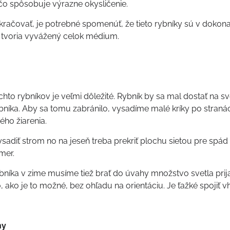
o spôsobuje výrazne okysličenie.
račovať, je potrebné spomenúť, že tieto rybníky sú v dokona
na tvoria vyvážený celok médium.
u
hto rybníkov je veľmi dôležité. Rybník by sa mal dostať na sv
bníka. Aby sa tomu zabránilo, vysadíme malé kríky po stranách
ného žiarenia.
adiť strom no na jeseň treba prekriť plochu sietou pre spád 
mer.
bníka v zime musíme tiež brať do úvahy množstvo svetla prija
ho, ako je to možné, bez ohľadu na orientáciu. Je ťažké spoji
ny