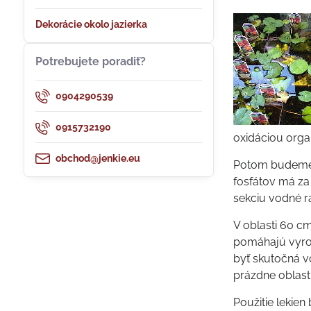
Dekorácie okolo jazierka
Potrebujete poradiť?
0904290539
0915732190
oxidáciou organ
obchod@jenkie.eu
Potom budeme k
fosfátov má za
sekciu vodné r
V oblasti 60 c
pomáhajú vyrov
byť skutočná vo
prázdne oblasti
Použitie lekie