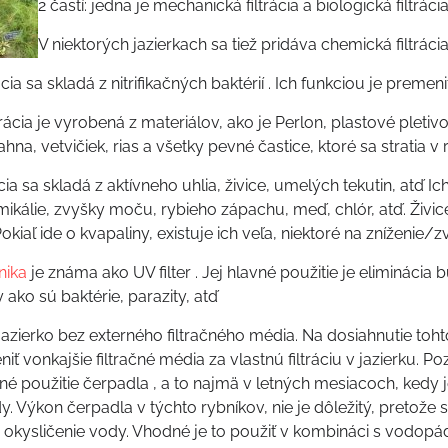
2 častí: jedna je mechanická filtrácia a biologická filtrácia
V niektorých jazierkach sa tiež pridáva chemická filtrácia a
rácia sa skladá z nitrifikačných baktérií . Ich funkciou je prem
rácia je vyrobená z materiálov, ako je Perlon, plastové pletivo,
hna, vetvičiek, rias a všetky pevné častice, ktoré sa stratia v 
cia sa skladá z aktívneho uhlia, živice, umelých tekutin, atď Ic
kálie, zvyšky moču, rybieho zápachu, meď, chlór, atď. Živice
okiaľ ide o kvapaliny, existuje ich veľa, niektoré na zníženie/zvý
nika
je známa ako UV filter . Jej hlavné použitie je eliminácia b
ako sú baktérie, parazity, atď
zierko bez externého filtračného média. Na dosiahnutie tohto
ť vonkajšie filtračné média za vlastnú filtráciu v jazierku. Poz
né použitie čerpadla , a to najmä v letných mesiacoch, kedy 
y. Výkon čerpadla v týchto rybníkov, nie je dôležitý, pretože 
a okysličenie vody. Vhodné je to použiť v kombináci s vodop