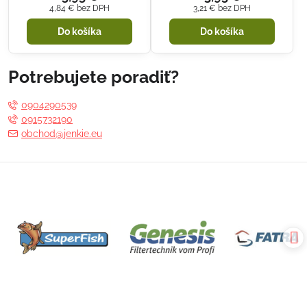
4,84 €
bez DPH
3,21 €
bez DPH
Do košíka
Do košíka
Potrebujete poradiť?
0904290539
0915732190
obchod@jenkie.eu