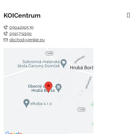
KOICentrum
0904290539
0915732190
obchod@jenkie.eu
Externý obsah je blokovaný
Voľbami súkromia
Prajete si načítať externý obsah?
Povoliť tentokrát
Povoliť a zapamätať - súhlas s
druhom cookie: Funkčné
Otvoriť obsah v novom okne