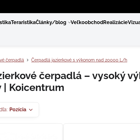
stika
Teraristika
Články/blog
Veľkoobchod
Realizácie
Vizua
ové čerpadlá
Čerpadlá jazierkové s výkonom nad 20000 L/h
azierkové čerpadlá – vysoký vý
 | Koicentrum
dľa:
Pozícia