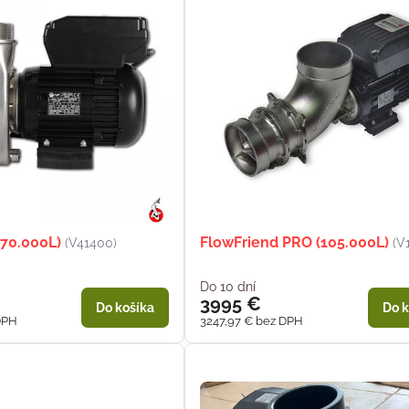
(70.000L)
FlowFriend PRO (105.000L)
(V41400)
(V
Do 10 dní
3995 €
Do košíka
Do k
DPH
3247,97 €
bez DPH