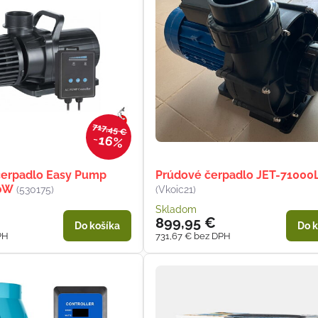
717,45 €
16%
čerpadlo Easy Pump
Prúdové čerpadlo JET-71000
0W
(530175)
(Vkoic21)
Skladom
899,95 €
Do košíka
Do k
PH
731,67 €
bez DPH