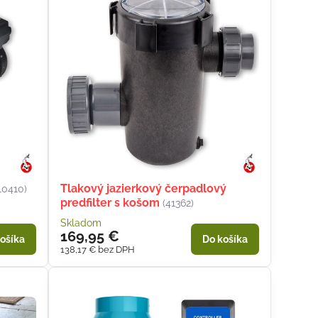
Tlakový jazierkový čerpadlový
10410)
predfilter s košom
(41362)
Skladom
169,95 €
ošíka
Do košíka
138,17 €
bez DPH