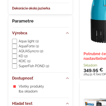
Dekorácie okolo jazierka
Parametre
Výrobca
Aqua light (1)
AquaForte (1)
AQUASyncro (2)
Potrubné č
KD (2)
nastaviteľn
KOIC (1)
Skladom
SuperFish POND (2)
349,95 €
284,51 €
bez D
Dostupnosť
Všetky produkty
Iba skladom
Hľadať text