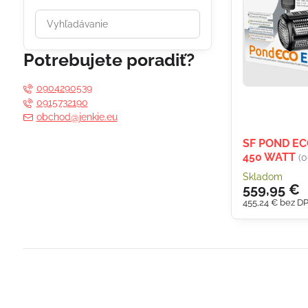
Prehľadať
výsledky
filtra
Potrebujete poradiť?
fulltextom
0904290539
0915732190
obchod@jenkie.eu
SF POND EC
450 WATT
(
Skladom
559,95 €
455,24 €
bez D