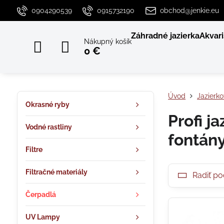
0904290539
0915732190
obchod@jenkie.eu
Záhradné jazierka
Akvari
Nákupný košík
0 €
Úvod
Jazierk
Okrasné ryby
Profi j
Vodné rastliny
fontány
Filtre
Filtračné materiály
Radiť po
Čerpadlá
UV Lampy