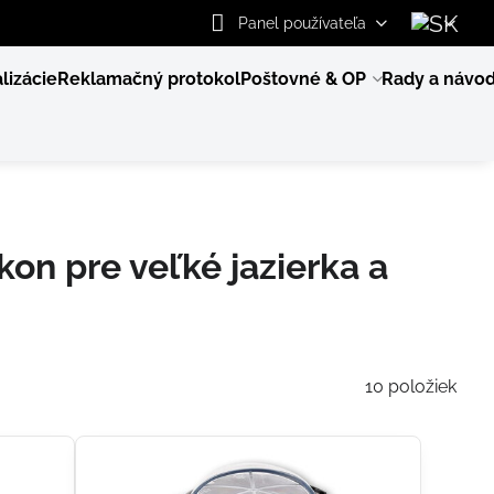
Panel používateľa
lizácie
Reklamačný protokol
Poštovné & OP
Rady a návo
kon pre veľké jazierka a
10
položiek