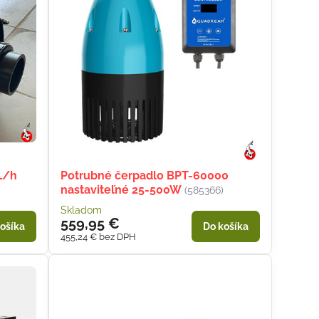
L/h
Potrubné čerpadlo BPT-60000
nastaviteľné 25-500W
(585366)
Skladom
559,95 €
ošíka
Do košíka
455,24 €
bez DPH