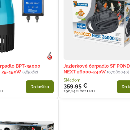
erpadlo BPT-35000
Jazierkové čerpadlo SF PON
é 25-150W
NEXT 26000-240W
(585362)
(07080040)
Skladom
359,95 €
Do košíka
Do k
PH
292,64 €
bez DPH