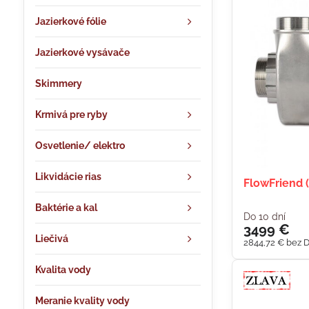
Jazierkové fólie
Jazierkové vysávače
Skimmery
Krmivá pre ryby
Osvetlenie/ elektro
Likvidácie rias
FlowFriend 
Baktérie a kal
Do 10 dní
3499 €
Liečivá
2844,72 €
bez 
Kvalita vody
Meranie kvality vody