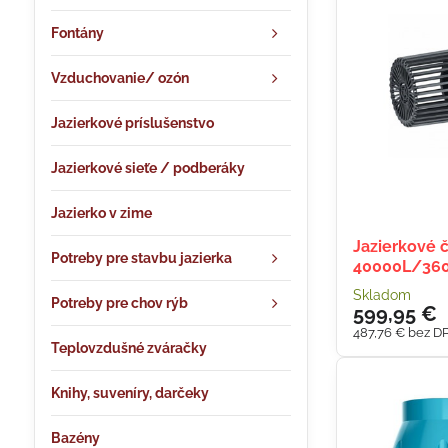
Fontány
Vzduchovanie/ ozón
Jazierkové príslušenstvo
Jazierkové sieťe / podberáky
Jazierko v zime
Jazierkové 
Potreby pre stavbu jazierka
40000L/36
Skladom
Potreby pre chov rýb
599,95 €
487,76 €
bez D
Teplovzdušné zváračky
Knihy, suveníry, darčeky
Bazény