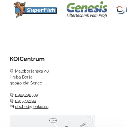
KOICentrum
Maloboršanská 98
Hrubá Borša
90050 okr. Senec
0904290539
0915732190
obchod@jenkie.eu