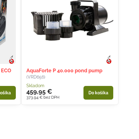
D ECO
AquaForte P 40.000 pond pump
(VRD656)
Skladom
459,95 €
ošíka
Do košíka
373,94 €
bez DPH