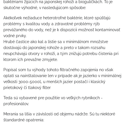
baktériami žijúcich na japonskej rohoži a bioguličkách. To je
skutočne výhodné, v nasledujúcom spôsobe:
Akékoľvek nežiaduce heterotrofné baktérie, ktoré spúšťajú
problémy s kvalitou vody a zdravotné problémy rýb
prevážaného do vody, než je k dispozícii možnosť kontaminovať
vodné prvky.
Hrubé častice ako kal a lístie sa v minimálnom množstve
dostávajú do japonskej rohože a preto v takom rozsahu
neupchávajú otvory v rohoži, a tým znižujú potrebu čistenia pri
ktorom ich prevažne zmyjete.
Popísal som tu výhody tohoto filtračného zapojenia no však
oplatí sa nainštalovanie len v prípade ak je jazierko v minimálnej
veľkosti 3000-5000L u menších jazier postačí i klasický
prietokový či tlakový filter
Teda sú vybavené pre použitie vo veľkých rybníkoch -
profesionálov.
Merania sa líšia v závislosti od objemu nádrže. Sú tu niektoré
štandardné opatrenia: