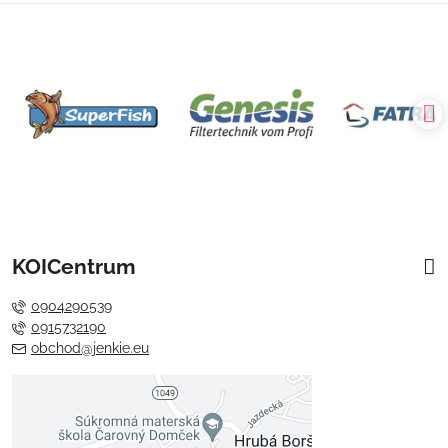
KOICentrum
0904290539
0915732190
obchod@jenkie.eu
Externý obsah je blokovaný