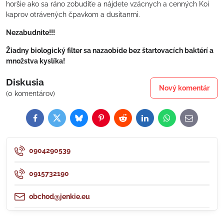
horšie ako sa ráno zobudíťe a nájdete vzácnych a cenných Koi
kaprov otrávených čpavkom a dusitanmi.
Nezabudnite!!!
Žiadny biologický filter sa nazaobíde bez štartovacích baktérí a
množstva kyslíka!
Diskusia
Nový komentár
(0 komentárov)
Facebook
Twitter
Bluesky
Pinterest
Reddit
LinkedIn
WhatsApp
E-
mail
0904290539
0915732190
obchod@jenkie.eu