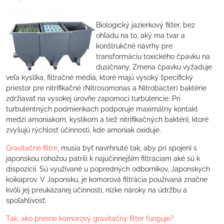
Biologický jazierkový filter, bez
ohľadu na to, aký ma tvar a
konštrukčné návrhy pre
transformáciu toxického čpavku na
dusičnany. Zmena čpavku vyžaduje
veľa kyslíka, filtračné médiá, ktoré majú vysoký špecifický
priestor pre nitrifikačné (Nitrosomonas a Nitrobacter) baktérie
zdržiavať na vysokej úrovňe zapomoci turbulencie. Pri
turbulentných podmienkach podporuje maximálny kontakt
medzi amoniakom, kyslíkom a tiež nitrifikačných baktérií, ktoré
zvyšujú rýchlosť účinnosti, kde amoniak oxiduje.
Gravitačné filtre
, musia byť navrhnuté tak, aby pri spojení s
japonskou rohožou patrili k najúčinnejším filtráciam aké sú k
dispozícii. Sú využívané u popredných odborníkov, Japonskych
koikaprov. V Japonsku, je komorová filtrácia používaná značne
kvôli jej preukázanej účinnosti, nízke nároky na údržbu a
spoľahlivosť.
Tak, ako presne komorový gravitačný filter funguje?