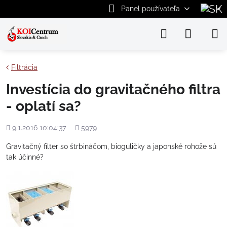
Panel používateľa
Filtrácia
Investícia do gravitačného filtra
- oplatí sa?
Pridané
Počet
9.1.2016 10:04:37
5979
zobrazení
Gravitačný filter so štrbináčom, bioguličky a japonské rohože sú
tak účinné?