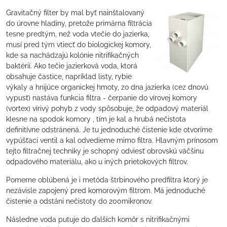
Gravitačný filter by mal byť nainštalovaný
do úrovne hladiny, pretože primárna filtrácia
tesne predtým, než voda vtečie do jazierka,
musí pred tým vtiecť do biologickej komory,
kde sa nachádzajú kolónie nitrifikačných
baktérií. Ako tečie jazierková voda, ktorá
obsahuje častice, napríklad listy, rybie
výkaly a hnijúce organickej hmoty, zo dna jazierka (cez dnovú
vypusť) nastáva funkcia filtra - čerpanie do vírovej komory
(vortex) vírivý pohyb z vody spôsobuje, že odpadový materiál
klesne na spodok komory , tím je kal a hrubá nečistota
definitívne odstránená. Je tu jednoduché čistenie kde otvoríme
vypúšťací ventil a kal odvedieme mimo filtra. Hlavným prínosom
tejto filtračnej techniky je schopný odviesť obrovskú väčšinu
odpadového materiálu, ako u iných prietokových filtrov.
Pomerne oblúbená je i metóda štrbinového predfiltra ktorý je
nezávisle zapojený pred komorovým filtrom. Má jednoduché
čistenie a odstáni nečistoty do 200mikronov.
Následne voda putuje do ďalších komôr s nitrifikačnými