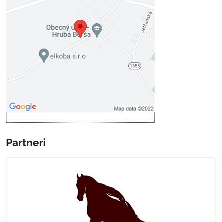
Voľbami súkromia
Prajete si načítať externý obsah?
Povoliť tentokrát
Povoliť a zapamätať - súhlas s
druhom cookie: Funkčné
Otvoriť obsah v novom okne
Partneri