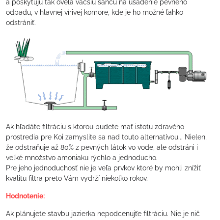
a poskytujú tak oveľa väčšiu šancu na usadenie pevného
odpadu, v hlavnej vírivej komore, kde je ho možné ľahko
odstrániť.
Ak hľadáte filtráciu s ktorou budete mať istotu zdravého
prostredia pre Koi zamyslite sa nad touto alternatívou... Nielen,
že odstraňuje až 80% z pevných látok vo vode, ale odstráni i
veľké množstvo amoniaku rýchlo a jednoducho.
Pre jeho jednoduchosť nie je veľa prvkov ktoré by mohli znížiť
kvalitu filtra preto Vám vydrží niekoľko rokov.
Hodnotenie:
Ak plánujete stavbu jazierka nepodcenujťe filtráciu. Nie je nič