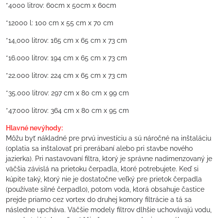
*4000 litrov: 60cm x 50cm x 60cm
*12000 l: 100 cm x 55 cm x 70 cm
*14,000 litrov: 165 cm x 65 cm x 73 cm
*16.000 litrov: 194 cm x 65 cm x 73 cm
*22.000 litrov: 224 cm x 65 cm x 73 cm
*35.000 litrov: 297 cm x 80 cm x 99 cm
*47.000 litrov: 364 cm x 80 cm x 95 cm
Hlavné nevýhody:
Môžu byť nákladné pre prvú investíciu a sú náročné na inštaláciu
(oplatia sa inštalovať pri prerábaní alebo pri stavbe nového
jazierka). Pri nastavovaní filtra, ktorý je správne nadimenzovaný je
väčšia závislá na prietoku čerpadla, ktoré potrebujete. Keď si
kúpite taký, ktorý nie je dostatočne veľký pre prietok čerpadla
(používate silné čerpadlo), potom voda, ktorá obsahuje častice
prejde priamo cez vortex do druhej komory filtrácie a tá sa
následne upcháva. Väčšie modely filtrov dlhšie uchovávajú vodu,