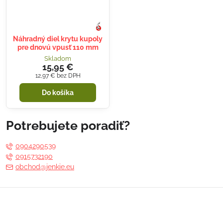
Náhradný diel krytu kupoly
pre dnovú vpusť 110 mm
Skladom
15,95 €
12,97 €
bez DPH
Do košíka
Potrebujete poradiť?
0904290539
0915732190
obchod@jenkie.eu