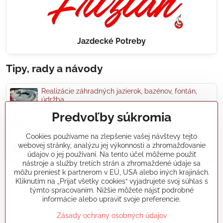
Jazdecké Potreby
Tipy, rady a návody
Realizácie záhradných jazierok, bazénov, fontán,
údržba...
Predvoľby súkromia
Články a blogy
Cookies používame na zlepšenie vašej návštevy tejto
webovej stránky, analýzu jej výkonnosti a zhromažďovanie
Rady a návody
údajov o jej používaní. Na tento účel môžeme použiť
nástroje a služby tretích strán a zhromaždené údaje sa
môžu preniesť k partnerom v EÚ, USA alebo iných krajinách.
koikapre/?ref=hl
Kliknutím na „Prijať všetky cookies“ vyjadrujete svoj súhlas s
týmto spracovaním. Nižšie môžete nájsť podrobné
informácie alebo upraviť svoje preferencie.
©
2026
Copyright
Zásady ochrany osobných údajov