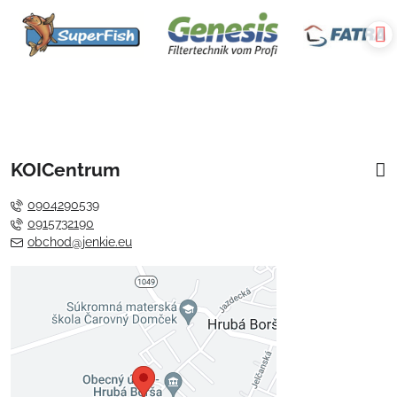
KOICentrum
0904290539
0915732190
obchod@jenkie.eu
Externý obsah je blokovaný
Voľbami súkromia
Prajete si načítať externý obsah?