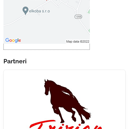
Povoliť tentokrát
Povoliť a zapamätať - súhlas s
druhom cookie: Funkčné
Otvoriť obsah v novom okne
Partneri