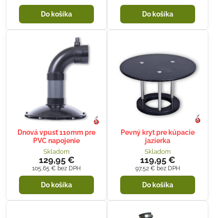
Do košíka
Do košíka
Dnová vpusť 110mm pre
Pevný kryt pre kúpacie
PVC napojenie
jazierka
Skladom
Skladom
129,95 €
119,95 €
105,65 €
bez DPH
97,52 €
bez DPH
Do košíka
Do košíka