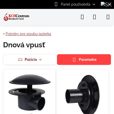
Panel používateľa
Potreby pre stavbu jazierka
Dnová vpusť
Pozícia
Parametre