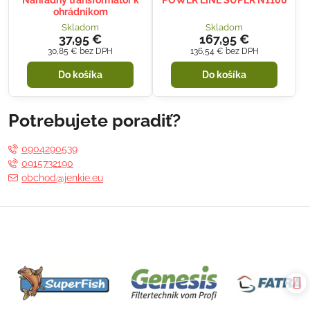
ohrádníkom
Skladom
Skladom
37,95 €
167,95 €
30,85 €
bez DPH
136,54 €
bez DPH
Do košíka
Do košíka
Potrebujete poradiť?
0904290539
0915732190
obchod@jenkie.eu