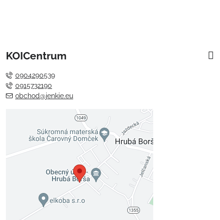
KOICentrum
0904290539
0915732190
obchod@jenkie.eu
Externý obsah je blokovaný
Voľbami súkromia
Prajete si načítať externý obsah?
Povoliť tentokrát
Povoliť a zapamätať - súhlas s