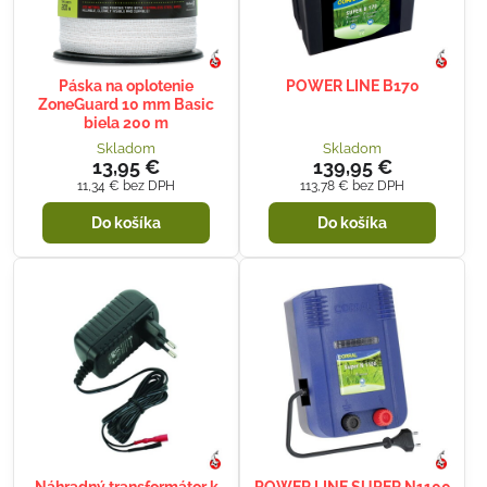
Páska na oplotenie
POWER LINE B170
ZoneGuard 10 mm Basic
biela 200 m
Skladom
Skladom
13,95 €
139,95 €
11,34 €
bez DPH
113,78 €
bez DPH
Do košíka
Do košíka
Náhradný transformátor k
POWER LINE SUPER N1100