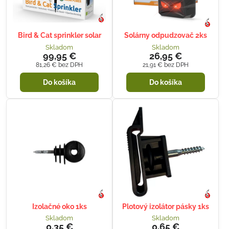
Bird & Cat sprinkler solar
Solárny odpudzovač 2ks
Skladom
Skladom
99,95 €
26,95 €
81,26 €
bez DPH
21,91 €
bez DPH
Do košíka
Do košíka
Izolačné oko 1ks
Plotový izolátor pásky 1ks
Skladom
Skladom
0,35 €
0,65 €