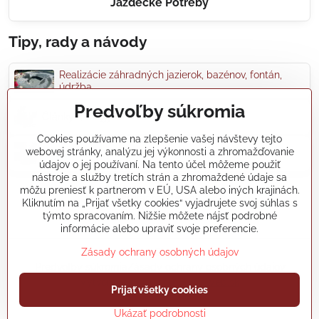
Jazdecké Potreby
Tipy, rady a návody
Realizácie záhradných jazierok, bazénov, fontán,
údržba...
Predvoľby súkromia
Články a blogy
Cookies používame na zlepšenie vašej návštevy tejto
webovej stránky, analýzu jej výkonnosti a zhromažďovanie
Rady a návody
údajov o jej používaní. Na tento účel môžeme použiť
nástroje a služby tretích strán a zhromaždené údaje sa
môžu preniesť k partnerom v EÚ, USA alebo iných krajinách.
koikapre/?ref=hl
Kliknutím na „Prijať všetky cookies“ vyjadrujete svoj súhlas s
týmto spracovaním. Nižšie môžete nájsť podrobné
informácie alebo upraviť svoje preferencie.
Zásady ochrany osobných údajov
©
2026
Copyright
Predvoľby súkromia
Zásady ochrany osobných údajov
Vytvorené pomocou:
BiznisWeb.sk
Prijať všetky cookies
Ukázať podrobnosti