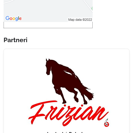
druhom cookie: Funkčné
Otvoriť obsah v novom okne
Partneri