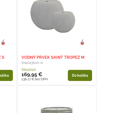
 S
VODNÝ PRVEK SAINT TROPEZ M
(04043100-1)
Skladom
169,95 €
ošíka
Do košíka
138,17 €
bez DPH