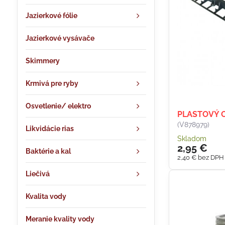
Jazierkové fólie
Jazierkové vysávače
Skimmery
Krmivá pre ryby
Osvetlenie/ elektro
PLASTOVÝ 
(V878979)
Likvidácie rias
Skladom
2,95 €
Baktérie a kal
2,40 €
bez DPH
Liečivá
Kvalita vody
Meranie kvality vody