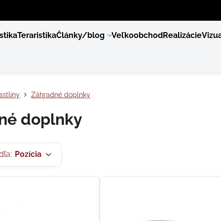
stika
Teraristika
Články/blog
Veľkoobchod
Realizácie
Vizua
stliny
Záhradné doplnky
né doplnky
dľa:
Pozícia