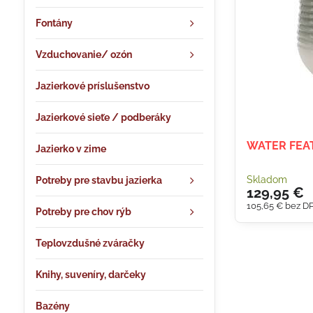
Fontány
Vzduchovanie/ ozón
Jazierkové príslušenstvo
Jazierkové sieťe / podberáky
WATER FEAT
Jazierko v zime
Skladom
Potreby pre stavbu jazierka
129,95 €
105,65 €
bez D
Potreby pre chov rýb
Teplovzdušné zváračky
Knihy, suveníry, darčeky
Bazény