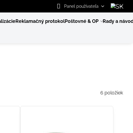
Panel používateľa
lizácie
Reklamačný protokol
Poštovné & OP
Rady a návo
6
položiek