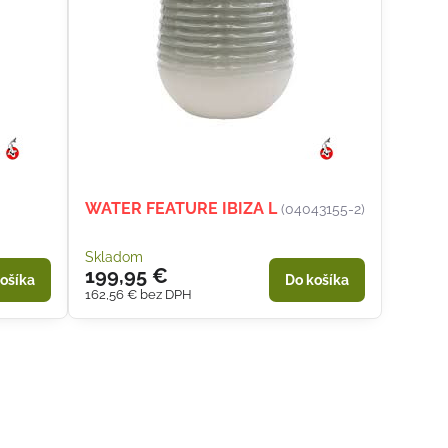
WATER FEATURE IBIZA L
(04043155-2)
Skladom
199,95 €
ošíka
Do košíka
162,56 €
bez DPH