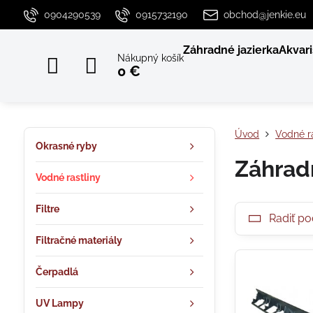
0904290539
0915732190
obchod@jenkie.eu
Záhradné jazierka
Akvari
Nákupný košík
0 €
Úvod
Vodné ra
Okrasné ryby
Záhrad
Vodné rastliny
Filtre
Radiť po
Filtračné materiály
Čerpadlá
UV Lampy