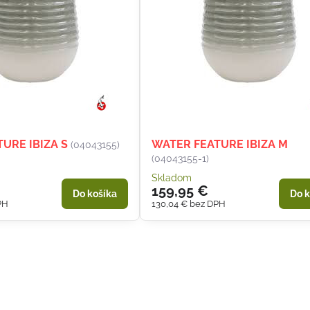
URE IBIZA S
WATER FEATURE IBIZA M
(04043155)
(04043155-1)
Skladom
159,95 €
Do košíka
Do k
PH
130,04 €
bez DPH