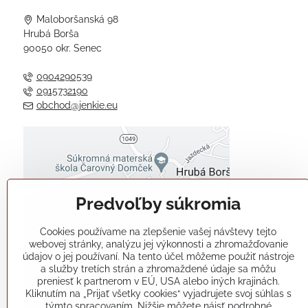
Maloboršanská 98
Hrubá Borša
90050 okr. Senec
0904290539
0915732190
obchod@jenkie.eu
Externý obsah je blokovaný
Voľbami súkromia
Predvoľby súkromia
Prajete si načítať externý obsah?
Cookies používame na zlepšenie vašej návštevy tejto
Povoliť tentokrát
webovej stránky, analýzu jej výkonnosti a zhromažďovanie
údajov o jej používaní. Na tento účel môžeme použiť nástroje
a služby tretích strán a zhromaždené údaje sa môžu
Povoliť a zapamätať - súhlas s
preniesť k partnerom v EÚ, USA alebo iných krajinách.
druhom cookie: Funkčné
Kliknutím na „Prijať všetky cookies“ vyjadrujete svoj súhlas s
týmto spracovaním. Nižšie môžete nájsť podrobné