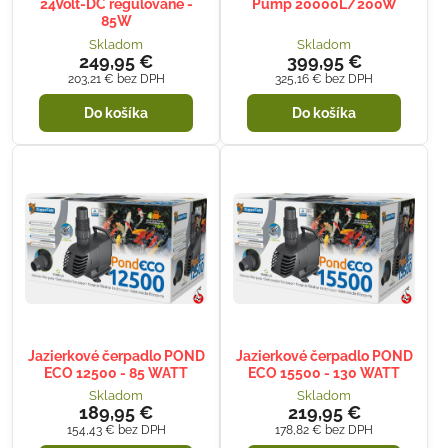
24Volt-DC regulované -
Pump 20000L/200W
85W
Skladom
Skladom
249,95 €
399,95 €
203,21 €
bez DPH
325,16 €
bez DPH
Do košíka
Do košíka
Jazierkové čerpadlo POND
Jazierkové čerpadlo POND
ECO 12500 - 85 WATT
ECO 15500 - 130 WATT
Skladom
Skladom
189,95 €
219,95 €
154,43 €
bez DPH
178,82 €
bez DPH