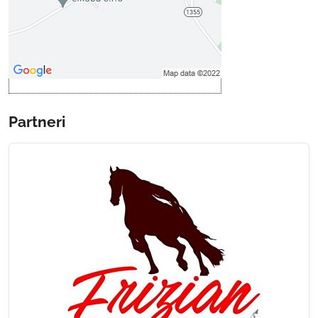
Povoliť a zapamätať - súhlas s
druhom cookie: Funkčné
Otvoriť obsah v novom okne
Partneri