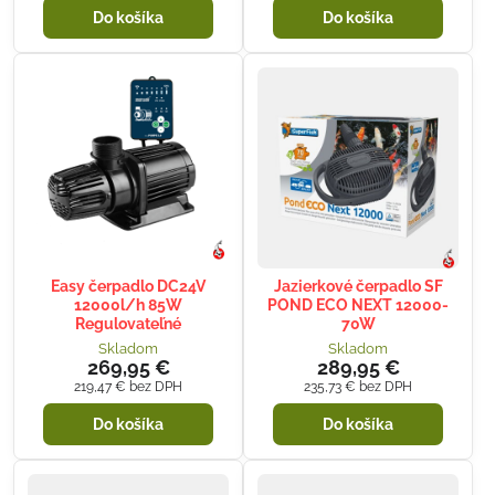
Do košíka
Do košíka
Easy čerpadlo DC24V
Jazierkové čerpadlo SF
12000l/h 85W
POND ECO NEXT 12000-
Regulovateľné
70W
Skladom
Skladom
269,95 €
289,95 €
219,47 €
bez DPH
235,73 €
bez DPH
Do košíka
Do košíka