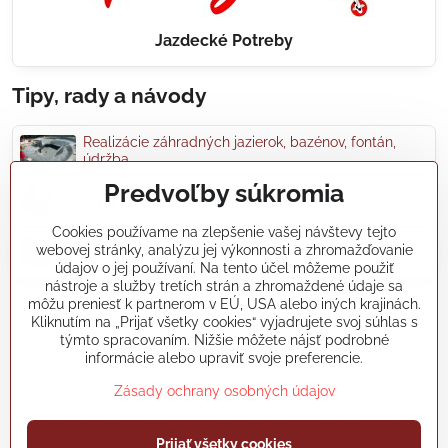
Jazdecké Potreby
Tipy, rady a návody
Realizácie záhradných jazierok, bazénov, fontán,
údržba...
Predvoľby súkromia
Články a blogy
Cookies používame na zlepšenie vašej návštevy tejto
webovej stránky, analýzu jej výkonnosti a zhromažďovanie
Rady a návody
údajov o jej používaní. Na tento účel môžeme použiť
nástroje a služby tretích strán a zhromaždené údaje sa
môžu preniesť k partnerom v EÚ, USA alebo iných krajinách.
koikapre/?ref=hl
Kliknutím na „Prijať všetky cookies“ vyjadrujete svoj súhlas s
týmto spracovaním. Nižšie môžete nájsť podrobné
informácie alebo upraviť svoje preferencie.
Zásady ochrany osobných údajov
©
2026
Copyright
Predvoľby súkromia
Zásady ochrany osobných údajov
Vytvorené pomocou:
BiznisWeb.sk
Prijať všetky cookies