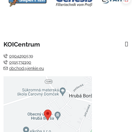
KOICentrum
0904290539
0915732190
obchod@jenkie.eu
Externý obsah je blokovaný
Voľbami súkromia
Prajete si načítať externý obsah?
Povoliť tentokrát