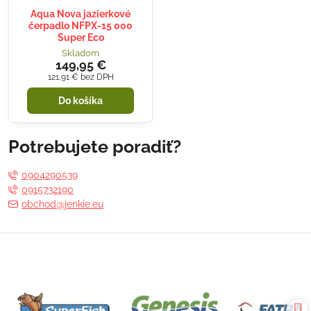
Aqua Nova jazierkové
čerpadlo NFPX-15 000
Super Eco
Skladom
149,95 €
121,91 €
bez DPH
Do košíka
Potrebujete poradiť?
0904290539
0915732190
obchod@jenkie.eu