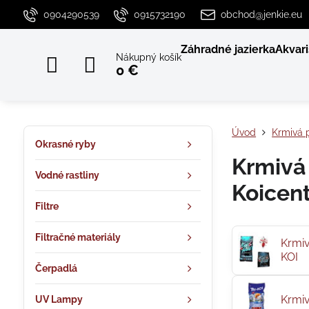
0904290539
0915732190
obchod@jenkie.eu
Záhradné jazierka
Akvari
Nákupný košík
0 €
Úvod
Krmivá 
Okrasné ryby
Krmivá 
Vodné rastliny
Koicen
Filtre
Filtračné materiály
Krmiv
KOI
Čerpadlá
Krmiv
UV Lampy