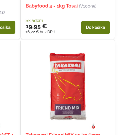
Babyfood 4 - 1kg Tosai
(V10095)
42)
Skladom
19,95 €
ošíka
Do košíka
16,22 €
bez DPH