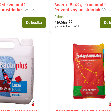
 1L (20 000L) -
Anarex-Bio® 5L (100 000L)
 prostriedok
Preventívny prostriedok
(V10240)
(V102
Skladom
49,95 €
Do košíka
Do k
H
40,61 €
bez DPH