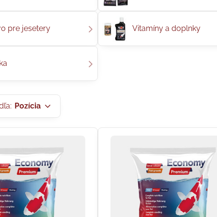
o pre jesetery
Vitamíny a doplnky
ka
dľa:
Pozícia