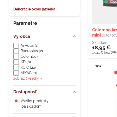
Dekorácie okolo jazierka
Parametre
Colombo krm
mini
(030507
Výrobca
Skladom
AirAqua (1)
18,95 €
Bactoplus (2)
15,41 €
bez DP
Colombo (5)
KD (8)
TOP
KOIC (22)
MIYAGI (1)
zobraziť všetky
Dostupnosť
Všetky produkty
Iba skladom