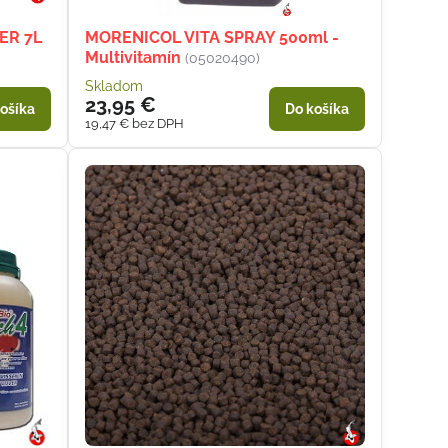
ER 7L
MORENICOL VITA SPRAY 500ml -
Multivitamín
(05020490)
Skladom
23,95 €
ošíka
Do košíka
19,47 €
bez DPH