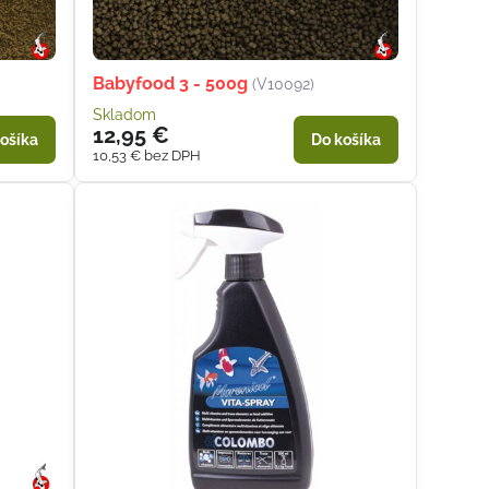
Babyfood 3 - 500g
(V10092)
Skladom
12,95 €
ošíka
Do košíka
10,53 €
bez DPH