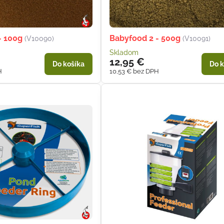
- 100g
Babyfood 2 - 500g
(V10090)
(V10091)
Skladom
12,95 €
Do košíka
Do k
H
10,53 €
bez DPH