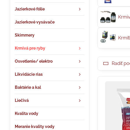
Jazierkové fólie
Krmiv
Jazierkové vysávače
Skimmery
Krmít
Krmivá pre ryby
Osvetlenie/ elektro
Radiť po
Likvidácie rias
Baktérie a kal
Liečivá
Kvalita vody
Meranie kvality vody