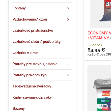
Fontány
Vzduchovanie/ ozón
Jazierkové príslušenstvo
ECONOMY MI
+ VITAMÍNY
Jazierkové sieťe / podberáky
Skladom
64,95 €
Jazierko v zime
52,80 €
bez DP
Potreby pre stavbu jazierka
Potreby pre chov rýb
Teplovzdušné zváračky
Knihy, suveníry, darčeky
Bazény