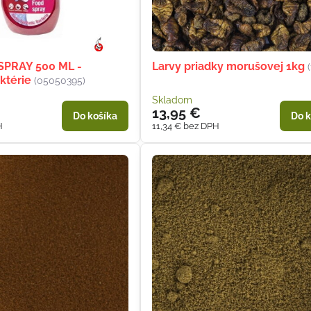
SPRAY 500 ML -
Larvy priadky morušovej 1kg
ktérie
(05050395)
Skladom
13,95 €
Do košíka
Do k
H
11,34 €
bez DPH