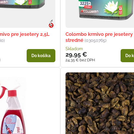
ivo pre jesetery 2,5L
Colombo krmivo pre jesetery
stredné
60)
(03050765)
Skladom
29,95 €
Do košíka
Do k
H
24,35 €
bez DPH