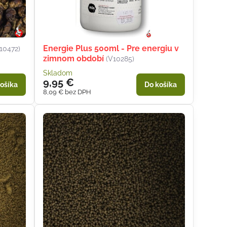
Energie Plus 500ml - Pre energiu v
(10472)
zimnom období
(V10285)
Skladom
9,95 €
ošíka
Do košíka
8,09 €
bez DPH