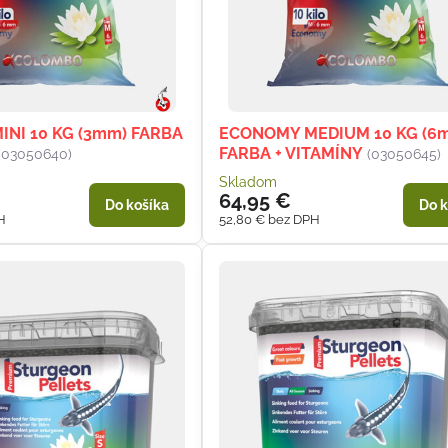
NI 10 KG (3mm) FARBA
ECONOMY MEDIUM 10 KG (6
FARBA + VITAMÍNY
(03050640)
(03050645)
Skladom
64,95 €
Do košíka
Do k
H
52,80 €
bez DPH