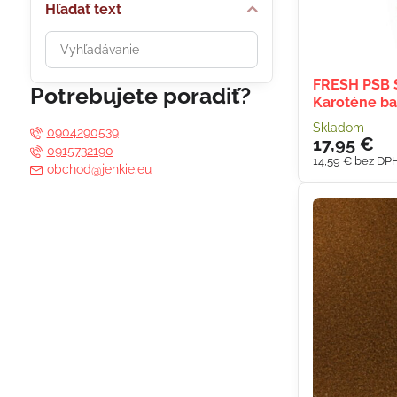
Hľadať text
Prehľadať
výsledky
filtra
FRESH PSB 
Potrebujete poradiť?
Karoténe ba
fulltextom
Skladom
0904290539
17,95 €
0915732190
14,59 €
bez DP
obchod@jenkie.eu