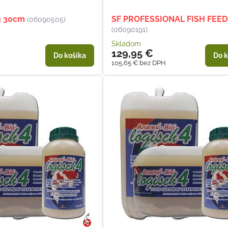
h 30cm
SF PROFESSIONAL FISH FEED
(06090505)
(06090191)
Skladom
129,95 €
Do košíka
Do k
105,65 €
bez DPH