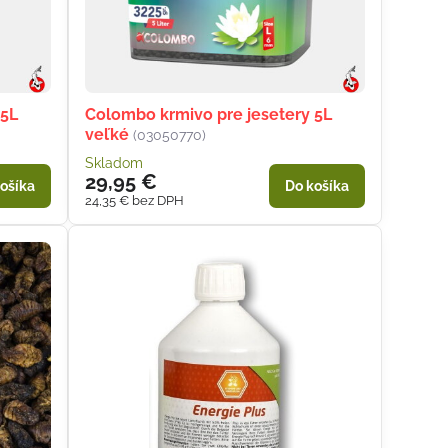
 5L
Colombo krmivo pre jesetery 5L
veľké
(03050770)
Skladom
29,95 €
ošíka
Do košíka
24,35 €
bez DPH