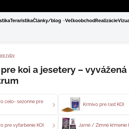
stika
Teraristika
Články/blog
Veľkoobchod
Realizácie
Vizua
pre ryby
pre koi a jesetery – vyvážená 
trum
o celo- sezonne pre
Krmivo pre rast KOI
o pre vyfarbenie KOI
Jarné / Zimné kŕmenie 