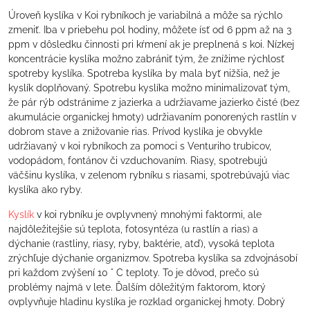
Úroveň kyslíka v Koi rybníkoch je variabilná a môže sa rýchlo
zmeniť. Iba v priebehu pol hodiny, môžete ísť od 6 ppm až na 3
ppm v dôsledku činnosti pri kŕmení ak je preplnená s koi. Nízkej
koncentrácie kyslíka možno zabrániť tým, že znížime rýchlosť
spotreby kyslíka. Spotreba kyslíka by mala byť nižšia, než je
kyslík doplňovaný. Spotrebu kyslíka možno minimalizovať tým,
že pár rýb odstránime z jazierka a udržiavame jazierko čisté (bez
akumulácie organickej hmoty) udržiavaním ponorených rastlín v
dobrom stave a znižovanie rias. Prívod kyslíka je obvykle
udržiavaný v koi rybníkoch za pomoci s Venturiho trubicov,
vodopádom, fontánov či vzduchovaním. Riasy, spotrebujú
väčšinu kyslíka, v zelenom rybníku s riasami, spotrebúvajú viac
kyslíka ako ryby.
Kyslík
v koi rybníku je ovplyvnený mnohými faktormi, ale
najdôležitejšie sú teplota, fotosyntéza (u rastlín a rias) a
dýchanie (rastliny, riasy, ryby, baktérie, atď), vysoká teplota
zrýchľuje dýchanie organizmov. Spotreba kyslíka sa zdvojnásobí
pri každom zvýšení 10 ° C teploty. To je dôvod, prečo sú
problémy najmä v lete. Ďalším dôležitým faktorom, ktorý
ovplyvňuje hladinu kyslíka je rozklad organickej hmoty. Dobrý