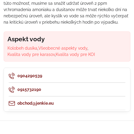
túto možnosť, musíme sa snažiť udržať úroveň 2 ppm
vr.hromadenia amoniaku a dusitanov môže trvať niekoľko dní na
nebezpečnú úroveň, ale kyslík vo vode sa môže rýchlo vyčerpať
na kritickú úroveň v priebehu niekoľkých hodín po výpadku.
Aspekt vody
Kolobeh dusíka
Všeobecné aspekty vody
Kvalita vody pre karasov
Kvalita vody pre KOI
0904290539
0915732190
obchod@jenkie.eu