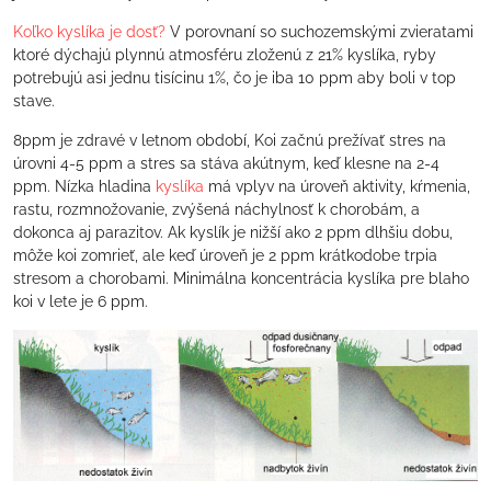
Koľko kyslíka je dosť?
V porovnaní so suchozemskými zvieratami
ktoré dýchajú plynnú atmosféru zloženú z 21% kyslíka, ryby
potrebujú asi jednu tisícinu 1%, čo je iba 10 ppm aby boli v top
stave.
8ppm je zdravé v letnom období, Koi začnú prežívať stres na
úrovni 4-5 ppm a stres sa stáva akútnym, keď klesne na 2-4
ppm. Nízka hladina
kyslíka
má vplyv na úroveň aktivity, kŕmenia,
rastu, rozmnožovanie, zvýšená náchylnosť k chorobám, a
dokonca aj parazitov. Ak kyslík je nižší ako 2 ppm dlhšiu dobu,
môže koi zomrieť, ale keď úroveň je 2 ppm krátkodobe trpia
stresom a chorobami. Minimálna koncentrácia kyslíka pre blaho
koi v lete je 6 ppm.