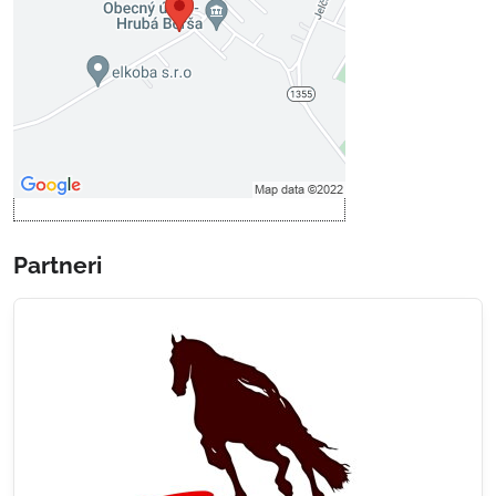
Povoliť tentokrát
Povoliť a zapamätať - súhlas s
druhom cookie: Funkčné
Otvoriť obsah v novom okne
Partneri