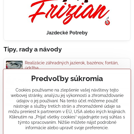
Jazdecké Potreby
Tipy, rady a návody
Realizácie záhradných jazierok, bazénov, fontán,
údržba...
Predvoľby súkromia
Články a blogy
Cookies používame na zlepšenie vašej návštevy tejto
webovej stránky, analýzu jej výkonnosti a zhromažďovanie
Rady a návody
údajov o jej používaní. Na tento účel môžeme použiť
nástroje a služby tretích strán a zhromaždené údaje sa
môžu preniesť k partnerom v EÚ, USA alebo iných krajinách.
koikapre/?ref=hl
Kliknutím na „Prijať všetky cookies“ vyjadrujete svoj súhlas s
týmto spracovaním. Nižšie môžete nájsť podrobné
informácie alebo upraviť svoje preferencie.