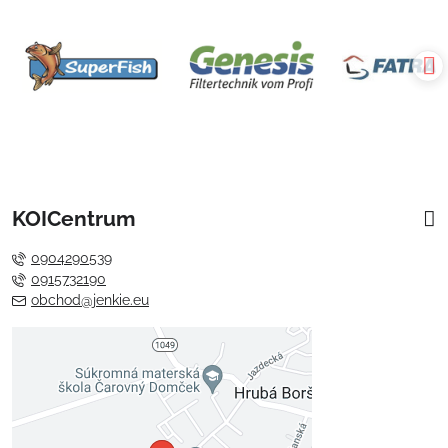
KOICentrum
0904290539
0915732190
obchod@jenkie.eu
Externý obsah je blokovaný
Voľbami súkromia
Prajete si načítať externý obsah?