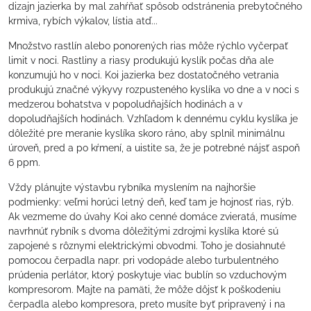
dizajn jazierka by mal zahŕňať spôsob odstránenia prebytočného
krmiva, rybích výkalov, lístia atď...
Množstvo rastlín alebo ponorených rias môže rýchlo vyčerpať
limit v noci. Rastliny a riasy produkujú kyslík počas dňa ale
konzumujú ho v noci. Koi jazierka bez dostatočného vetrania
produkujú značné výkyvy rozpusteného kyslíka vo dne a v noci s
medzerou bohatstva v popoludňajších hodinách a v
dopoludňajších hodinách. Vzhľadom k dennému cyklu kyslíka je
dôležité pre meranie kyslíka skoro ráno, aby splnil minimálnu
úroveň, pred a po kŕmení, a uistite sa, že je potrebné nájsť aspoň
6 ppm.
Vždy plánujte výstavbu rybníka myslením na najhoršie
podmienky: veľmi horúci letný deň, keď tam je hojnosť rias, rýb.
Ak vezmeme do úvahy Koi ako cenné domáce zvieratá, musíme
navrhnúť rybník s dvoma dôležitými zdrojmi kyslíka ktoré sú
zapojené s rôznymi elektrickými obvodmi. Toho je dosiahnuté
pomocou čerpadla napr. pri vodopáde alebo turbulentného
prúdenia perlátor, ktorý poskytuje viac bublín so vzduchovým
kompresorom. Majte na pamäti, že môže dôjsť k poškodeniu
čerpadla alebo kompresora, preto musíte byť pripravený i na