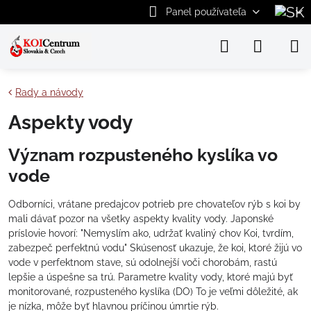
Panel používateľa
Rady a návody
Aspekty vody
Význam rozpusteného kyslíka vo
vode
Odborníci, vrátane predajcov potrieb pre chovateľov rýb s koi by
mali dávať pozor na všetky aspekty kvality vody. Japonské
príslovie hovorí: "Nemyslím ako, udržať kvaliný chov Koi, tvrdím,
zabezpeč perfektnú vodu" Skúsenosť ukazuje, že koi, ktoré žijú vo
vode v perfektnom stave, sú odolnejší voči chorobám, rastú
lepšie a úspešne sa trú. Parametre kvality vody, ktoré majú byť
monitorované, rozpusteného kyslíka (DO) To je veľmi dôležité, ak
je nízka, môže byť hlavnou príčinou úmrtie rýb.