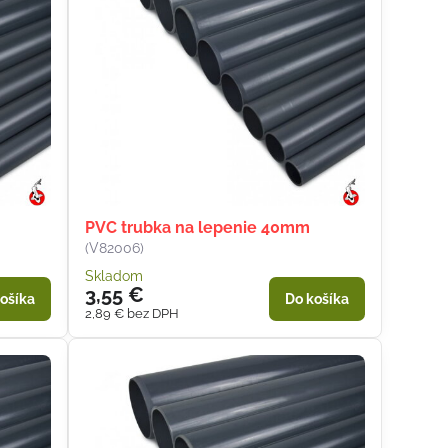
PVC trubka na lepenie 40mm
(V82006)
Skladom
3,55 €
ošíka
Do košíka
2,89 €
bez DPH