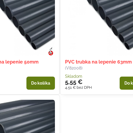
 na lepenie 50mm
PVC trubka na lepenie 63mm
(V82008)
Skladom
5,55 €
Do košíka
Do k
4,51 €
bez DPH