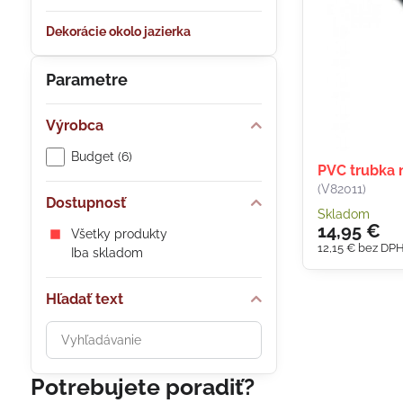
Dekorácie okolo jazierka
Parametre
Výrobca
Budget (6)
PVC trubka 
(V82011)
Dostupnosť
Skladom
14,95 €
Všetky produkty
12,15 €
bez DP
Iba skladom
Hľadať text
Prehľadať
výsledky
filtra
Potrebujete poradiť?
fulltextom