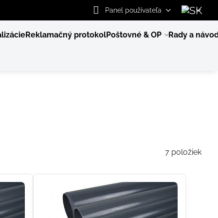
Panel používateľa
lizácie
Reklamačný protokol
Poštovné & OP
Rady a návo
7
položiek