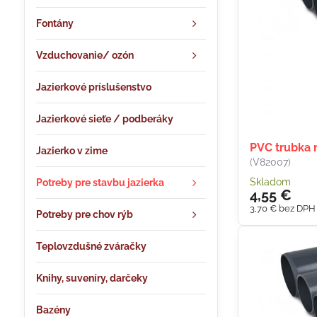
Fontány
Vzduchovanie/ ozón
Jazierkové príslušenstvo
Jazierkové sieťe / podberáky
PVC trubka
Jazierko v zime
(V82007)
Skladom
Potreby pre stavbu jazierka
4,55 €
3,70 €
bez DPH
Potreby pre chov rýb
Teplovzdušné zváračky
Knihy, suveníry, darčeky
Bazény