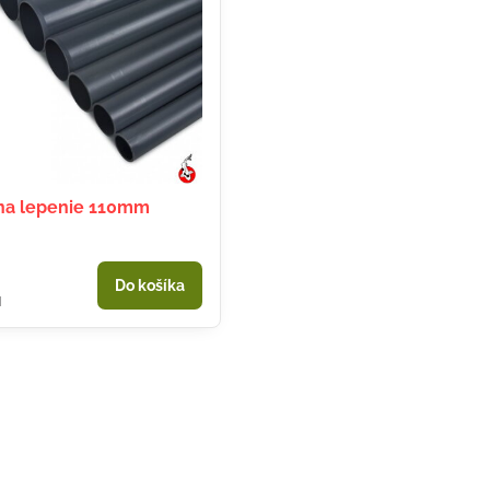
na lepenie 110mm
Do košíka
H