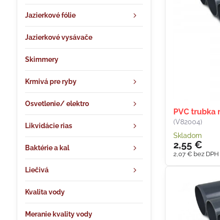
Jazierkové fólie
Jazierkové vysávače
Skimmery
Krmivá pre ryby
Osvetlenie/ elektro
PVC trubka 
(V82004)
Likvidácie rias
Skladom
2,55 €
Baktérie a kal
2,07 €
bez DPH
Liečivá
Kvalita vody
Meranie kvality vody