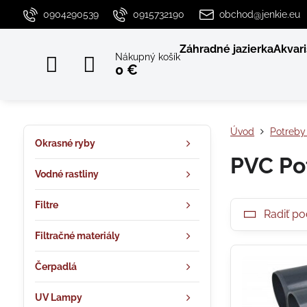
0904290539
0915732190
obchod@jenkie.eu
Záhradné jazierka
Akvari
Nákupný košík
0 €
Úvod
Potreby 
Okrasné ryby
PVC Po
Vodné rastliny
Filtre
Radiť po
Filtračné materiály
Čerpadlá
UV Lampy