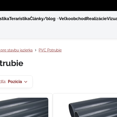
stika
Teraristika
Články/blog
Veľkoobchod
Realizácie
Vizua
pre stavbu jazierka
PVC Potrubie
trubie
dľa:
Pozícia