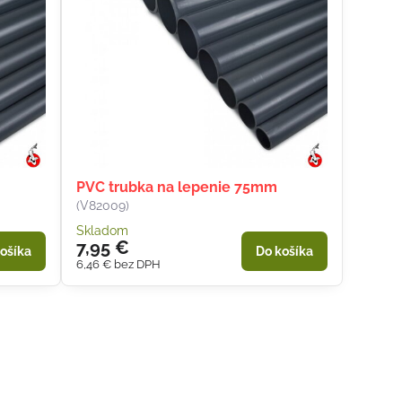
PVC trubka na lepenie 75mm
(V82009)
Skladom
7,95 €
ošíka
Do košíka
6,46 €
bez DPH