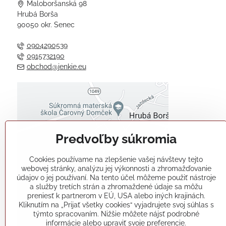
Maloboršanská 98
Hrubá Borša
90050 okr. Senec
0904290539
0915732190
obchod@jenkie.eu
Externý obsah je blokovaný
Voľbami súkromia
Predvoľby súkromia
Prajete si načítať externý obsah?
Cookies používame na zlepšenie vašej návštevy tejto
Povoliť tentokrát
webovej stránky, analýzu jej výkonnosti a zhromažďovanie
údajov o jej používaní. Na tento účel môžeme použiť nástroje
a služby tretích strán a zhromaždené údaje sa môžu
Povoliť a zapamätať - súhlas s
preniesť k partnerom v EÚ, USA alebo iných krajinách.
druhom cookie: Funkčné
Kliknutím na „Prijať všetky cookies“ vyjadrujete svoj súhlas s
týmto spracovaním. Nižšie môžete nájsť podrobné
informácie alebo upraviť svoje preferencie.
Otvoriť obsah v novom okne