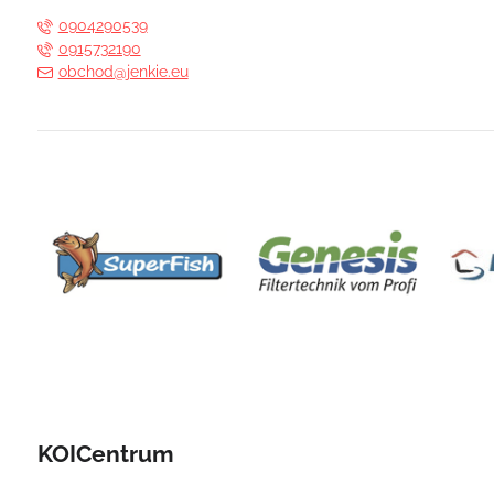
0904290539
0915732190
obchod@jenkie.eu
KOICentrum