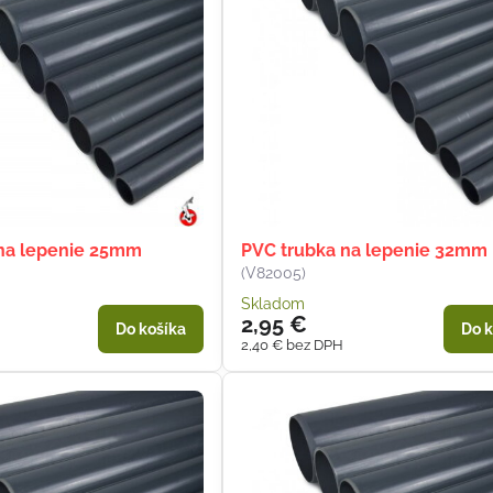
na lepenie 25mm
PVC trubka na lepenie 32mm
(V82005)
Skladom
2,95 €
Do košíka
Do k
2,40 €
bez DPH