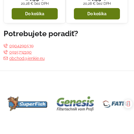
20,28 €
bez DPH
20,28 €
bez DPH
Do košíka
Do košíka
Potrebujete poradiť?
0904290539
0915732190
obchod@jenkie.eu