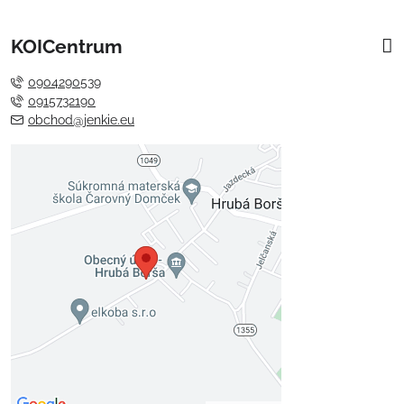
KOICentrum
0904290539
0915732190
obchod@jenkie.eu
Externý obsah je blokovaný
Voľbami súkromia
Prajete si načítať externý obsah?
Povoliť tentokrát
Povoliť a zapamätať - súhlas s
druhom cookie: Funkčné
Otvoriť obsah v novom okne