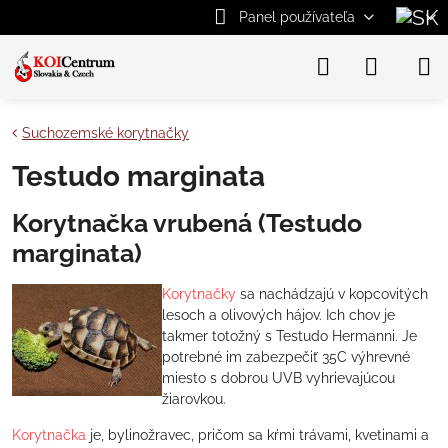
Panel používateľa
Suchozemské korytnačky
Testudo marginata
Korytnačka vrubená (Testudo
marginata)
Korytnačky
sa nachádzajú v kopcovitých
lesoch a olivových hájov. Ich chov je
takmer totožný s Testudo Hermanni. Je
potrebné im zabezpečiť 35C výhrevné
miesto s dobrou UVB vyhrievajúcou
žiarovkou.
Korytnačka
je, bylinožravec, pričom sa kŕmi trávami, kvetinami a