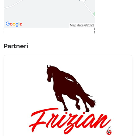
Povoliť a zapamätať - súhlas s
druhom cookie: Funkčné
Otvoriť obsah v novom okne
Partneri