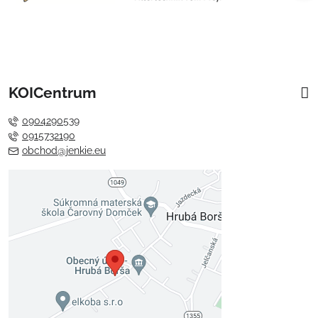
KOICentrum
0904290539
0915732190
obchod@jenkie.eu
Externý obsah je blokovaný
Voľbami súkromia
Prajete si načítať externý obsah?
Povoliť tentokrát