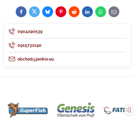
Facebook
Twitter
Bluesky
Pinterest
Reddit
LinkedIn
WhatsApp
E-
mail
0904290539
0915732190
obchod@jenkie.eu