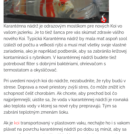
Karanténna nádrž je odrazovým mostíkom pre nových Koi vo
vašom jazierku. Je to tiež šanca pre vás skúmať zdravie vášho
nového Koi. Typická Karanténna nádrž by mala mať aspoň 100l
(záleží od počtu a veľkosti rýb) a musí mať všetky svoje vlastné
zariadenia, ako je napríklad podberák, aby sa zabránilo krížovej
kontaminácii s rybníkom. V karanténnej nádrži budete tiež
potrebovať filter s dobrými baktériami, ohrievačom s
termostatom a okysličovač.
Pri uvedení nových koi do nádrže, nezabudnite, že ryby budú v
strese. Doprava a nové priestory zvýši stres, čo môže znížiť ich
schopnosť čeliť chorobám. Ak chcete, aby prechod bol čo
najpríjemnejší, uistite sa, že voda v karanténnej nádrži je rovnaká
ako teplota vody v ktorej sa nové ryby prepravujú. Tým sa
zabráni teplotným zmenám šoku.
Ak je
koi
transportovaný v plastovom vaku, nechajte ho i s vakom
plávať na povrchu karanténnej nádrži po dobu 15 minút, aby sa