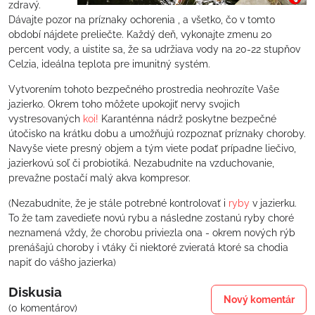
zdravý.
Dávajte pozor na príznaky ochorenia , a všetko, čo v tomto
období nájdete preliečte. Každý deň, vykonajte zmenu 20
percent vody, a uistite sa, že sa udržiava vody na 20-22 stupňov
Celzia, ideálna teplota pre imunitný systém.
Vytvorením tohoto bezpečného prostredia neohrozíte Vaše
jazierko. Okrem toho môžete upokojiť nervy svojich
vystresovaných
koi!
Karanténna nádrž poskytne bezpečné
útočisko na krátku dobu a umožňujú rozpoznať príznaky choroby.
Navyše viete presný objem a tým viete podať prípadne liečivo,
jazierkovú soľ či probiotiká. Nezabudnite na vzduchovanie,
prevažne postačí malý akva kompresor.
(Nezabudnite, že je stále potrebné kontrolovať i
ryby
v jazierku.
To že tam zavedieťe novú rybu a následne zostanú ryby choré
neznamená vždy, že chorobu priviezla ona - okrem nových rýb
prenášajú choroby i vtáky či niektoré zvieratá ktoré sa chodia
napiť do vášho jazierka)
Diskusia
Nový komentár
(0 komentárov)