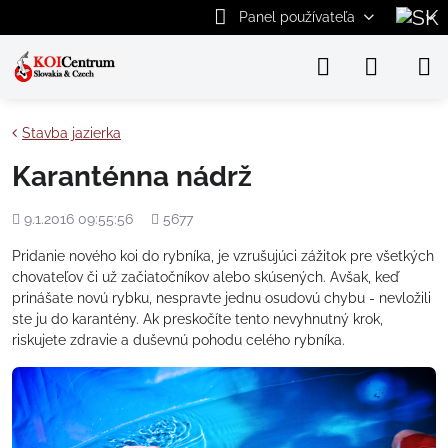
Panel používateľa
Stavba jazierka
Karanténna nádrž
Pridané
Počet
9.1.2016 09:55:56
5677
zobrazení
Pridanie nového koi do rybníka, je vzrušujúci zážitok pre všetkých
chovateľov či už začiatočníkov alebo skúsených. Avšak, keď
prinášate novú rybku, nespravte jednu osudovú chybu - nevložili
ste ju do karantény. Ak preskočíte tento nevyhnutný krok,
riskujete zdravie a duševnú pohodu celého rybníka.