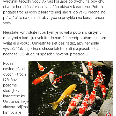
vyrovnali teploty vody. Ak váš koi lape po dychu na povrchu,
otvorte hornú časť vaku, zatiaľ čo pláva v karanténe. Potom
pridajte trochu vody z karanténnej nádrži do vaku. Nechaj ho
plávať ešte na 5 minút aby ryba si privykla i na konzistenciu
vody.
Neustále kontrolujte rybu kým je vo vaku potom s čistými,
mokrými rukami ju uvoľnite do nádrže (neodporúčame ju tam
vyliať aj s vodu) . Umiestnite sieť cez nádrž, aby nemohla
vyskočiť (ak sa jedna o shusui tak to platí dvojnásobne), a
nechajte ju v kľude prispôsobiť novému prostrediu.
Počas
nasledujúcich
dvoch - troch
týždňov
pozorne
sledujte v
karanténe koi.
Uistite sa, že je
aktívny, prijíma
krmivo a je