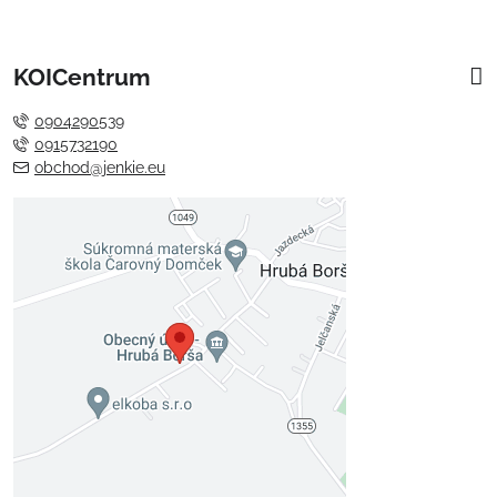
KOICentrum
0904290539
0915732190
obchod@jenkie.eu
Externý obsah je blokovaný
Voľbami súkromia
Prajete si načítať externý obsah?
Povoliť tentokrát
Povoliť a zapamätať - súhlas s
druhom cookie: Funkčné