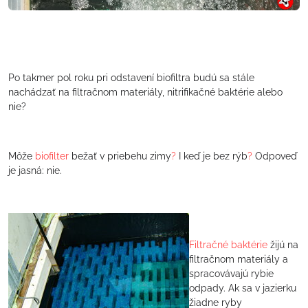
Po takmer pol roku pri odstavení biofiltra budú sa stále
nachádzať na filtračnom materiály, nitrifikačné baktérie alebo
nie?
Môže
biofilter
bežať v priebehu zimy
?
I keď je bez rýb
?
Odpoveď
je jasná: nie.
Filtračné baktérie
žijú na
filtračnom materiály a
spracovávajú rybie
odpady. Ak sa v jazierku
žiadne ryby