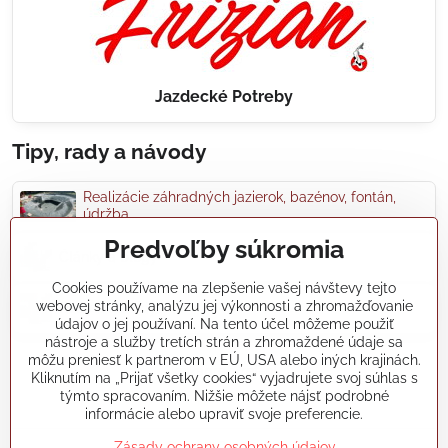
Jazdecké Potreby
Tipy, rady a návody
Realizácie záhradných jazierok, bazénov, fontán,
údržba...
Predvoľby súkromia
Články a blogy
Cookies používame na zlepšenie vašej návštevy tejto
webovej stránky, analýzu jej výkonnosti a zhromažďovanie
Rady a návody
údajov o jej používaní. Na tento účel môžeme použiť
nástroje a služby tretích strán a zhromaždené údaje sa
môžu preniesť k partnerom v EÚ, USA alebo iných krajinách.
koikapre/?ref=hl
Kliknutím na „Prijať všetky cookies“ vyjadrujete svoj súhlas s
týmto spracovaním. Nižšie môžete nájsť podrobné
informácie alebo upraviť svoje preferencie.
©
2026
Copyright
Zásady ochrany osobných údajov