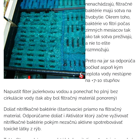
nenachádzajú, filtračné
baktérie majú sotva na
živobytie. Okrem toho,
baktérie vo filtri počas
zimných mesiacov tak
ako tak sotva prežívajú,
a nie to ešte
rozmnožujú.
Preto na jar sa odporúča
počkať aspoň kým
teplota vody nestúpne
na +7-10 stupňov.
Napustiť filter jazierkovou vodou a ponechať ho plný bez
cirkulácie vody (tak aby bol filtračný materiál ponorený)
Doliať nitrifikačné baktérie (štartovacie) priamo na filtračný
material. Odporúčame doliať i Aktivátor ktorý začne vyživovať
nitrifikačné baktérie pokým nezačnú aktívne spotrebovávať
toxické látky z rýb.