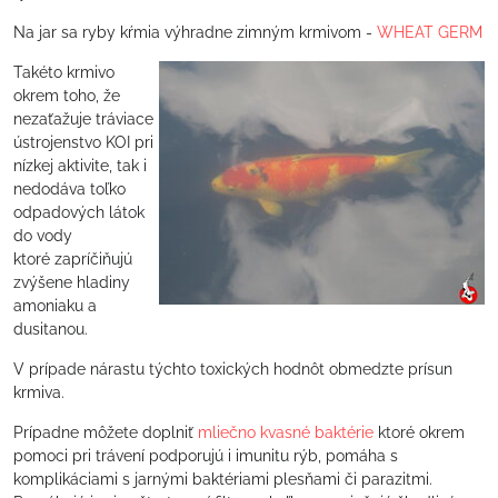
Na jar sa ryby kŕmia výhradne zimným krmivom -
WHEAT GERM
Takéto krmivo
okrem toho, že
nezaťažuje tráviace
ústrojenstvo KOI pri
nízkej aktivite, tak i
nedodáva toľko
odpadových látok
do vody
ktoré zapríčiňujú
zvýšene hladiny
amoniaku a
dusitanou.
V prípade nárastu týchto toxických hodnôt obmedzte prísun
krmiva.
Prípadne môžete doplniť
mliečno kvasné baktérie
ktoré okrem
pomoci pri trávení podporujú i imunitu rýb, pomáha s
komplikáciami s jarnými baktériami plesňami či parazitmi.