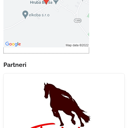
Povoliť tentokrát
Povoliť a zapamätať - súhlas s
druhom cookie: Funkčné
Otvoriť obsah v novom okne
Partneri