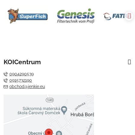
KOICentrum
0904290539
0915732190
obchod@jenkie.eu
Externý obsah je blokovaný
Voľbami súkromia
Prajete si načítať externý obsah?