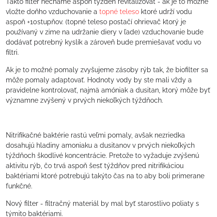
Takto filter necháme aspoň týždeň revitalizovať - ak je to možné
vložte doňho vzduchovanie a
topné teleso
ktoré udrží vodu
aspoň +10stupňov. (topné teleso postačí ohrievač ktorý je
používaný v zime na udržanie diery v ľade) vzduchovanie bude
dodávať potrebný kyslík a zároveň bude premiešavať vodu vo
filtri.
Ak je to možné pomaly zvyšujeme zásoby rýb tak, že biofilter sa
môže pomaly adaptovať. Hodnoty vody by ste mali vždy a
pravidelne kontrolovať, najmä amóniak a dusitan, ktorý môže byť
významne zvýšený v prvých niekoľkých týždňoch.
Nitrifikačné baktérie rastú veľmi pomaly, avšak nezriedka
dosahujú hladiny amoniaku a dusitanov v prvých niekoľkých
týždňoch škodlivé koncentrácie. Pretože to vyžaduje zvýšenú
aktivitu rýb, čo trvá aspoň šesť týždňov pred nitrifikáciou
baktériami ktoré potrebujú takýto čas na to aby boli primerane
funkčné.
Nový filter - filtračný materiál by mal byť starostlivo poliaty s
týmito baktériami.