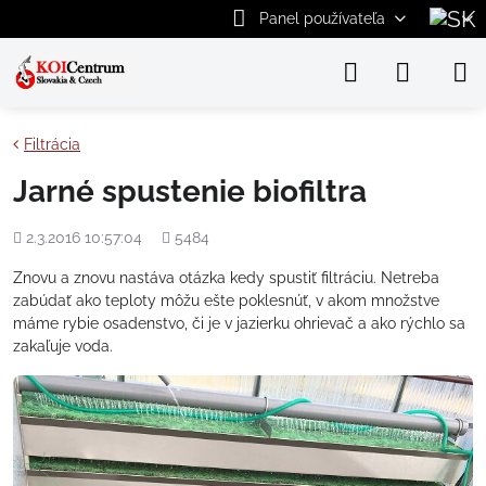
Panel používateľa
Filtrácia
Jarné spustenie biofiltra
Pridané
Počet
2.3.2016 10:57:04
5484
zobrazení
Znovu a znovu nastáva otázka kedy spustiť filtráciu. Netreba
zabúdať ako teploty môžu ešte poklesnúť, v akom množstve
máme rybie osadenstvo, či je v jazierku ohrievač a ako rýchlo sa
zakaľuje voda.