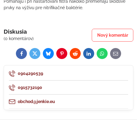
Pomáhajú i pri naštartovaní filtra nakoľko premieňajú škodlivé
prvky na výživu pre nitrifikačné baktérie.
Diskusia
Nový komentár
(0 komentárov)
Facebook
Twitter
Bluesky
Pinterest
Reddit
LinkedIn
WhatsApp
E-
mail
0904290539
0915732190
obchod@jenkie.eu