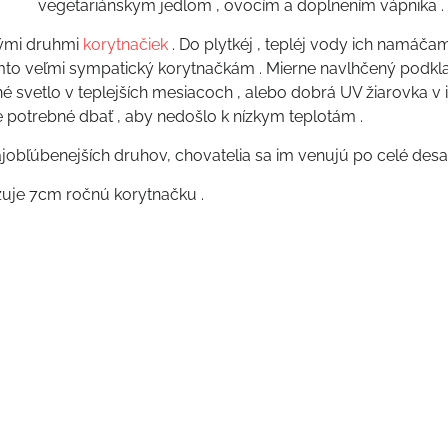
vegetariánskym jedlom , ovocím a doplnením vápnika . S 
inými druhmi
korytnačiek
. Do plytkéj , tepléj vody ich namáčam
mto veľmi sympatický korytnačkám . Mierne navlhčený podklad
é svetlo v teplejších mesiacoch , alebo dobrá UV žiarovka v int
e potrebné dbať , aby nedošlo k nízkym teplotám .
jobľúbenejších druhov, chovatelia sa im venujú po celé desať
zuje 7cm ročnú korytnačku .