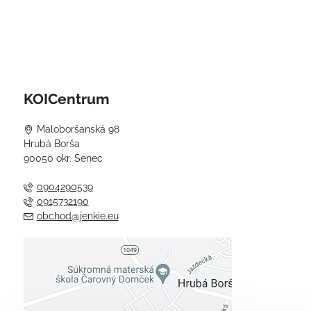
KOICentrum
Maloboršanská 98
Hrubá Borša
90050 okr. Senec
0904290539
0915732190
obchod@jenkie.eu
Externý obsah je blokovaný
Voľbami súkromia