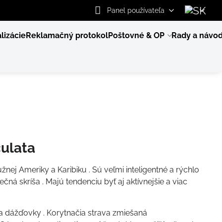
Panel používateľa
lizácie
Reklamačný protokol
Poštovné & OP
Rady a návo
ulata
ej Ameriky a Karibiku . Sú veľmi inteligentné a rýchlo
ečná skríša . Majú tendenciu byť aj aktívnejšie a viac
z a dážďovky . Korytnačia strava zmiešaná