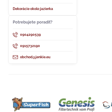
Dekorácie okolo jazierka
Potrebujete poradiť?
0904290539
0915732190
obchod@jenkie.eu