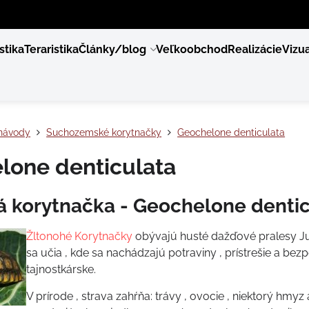
stika
Teraristika
Články/blog
Veľkoobchod
Realizácie
Vizua
návody
Suchozemské korytnačky
Geochelone denticulata
lone denticulata
á korytnačka - Geochelone dentic
Žltonohé Korytnačky
obývajú husté dažďové pralesy Južn
sa učia , kde sa nachádzajú potraviny , prístrešie a bezp
tajnostkárske.
V prírode , strava zahŕňa: trávy , ovocie , niektorý hmy