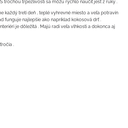
trochou trpezlivosti sa môžu rýchlo naučiť jesť z ruky .
e každý tretí deň , teplé vyhrevné miesto a veľa potravín
 funguje najlepšie ako napríklad kokosová drť .
eriéri je dôležitá . Majú radi veľa vlhkosti a dokonca aj
ročia .