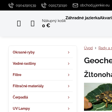
0904290539
0915732190
obchod@jenkie.eu
Záhradné jazierka
Akvari
Nákupný košík
0 €
Úvod
Rady a 
Okrasné ryby
Geoche
Vodné rastliny
Žltonoh
Filtre
Filtračné materiály
Čerpadlá
UV Lampy