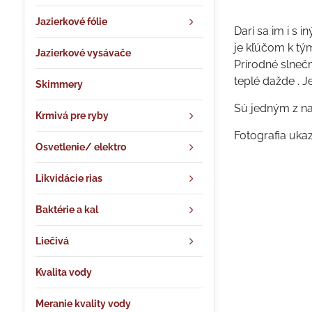
Jazierkové fólie
Darí sa im i s 
je kľúčom k tý
Jazierkové vysávače
Prírodné slnečn
teplé dažde . J
Skimmery
Sú jedným z na
Krmivá pre ryby
Fotografia uka
Osvetlenie/ elektro
Likvidácie rias
Baktérie a kal
Liečivá
Kvalita vody
Meranie kvality vody