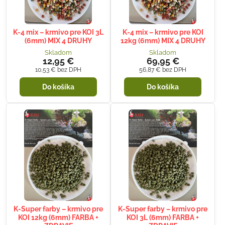
K-4 mix – krmivo pre KOI 3L
K-4 mix – krmivo pre KOI
(6mm) MIX 4 DRUHY
12kg (6mm) MIX 4 DRUHY
Skladom
Skladom
12,95 €
69,95 €
10,53 €
bez DPH
56,87 €
bez DPH
Do košíka
Do košíka
K-Super farby – krmivo pre
K-Super farby – krmivo pre
KOI 12kg (6mm) FARBA +
KOI 3L (6mm) FARBA +