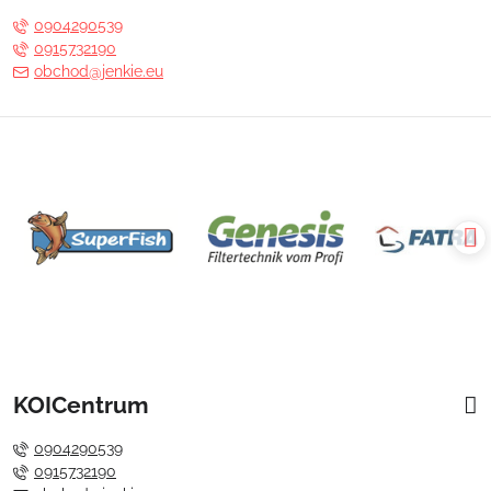
0904290539
0915732190
obchod@jenkie.eu
KOICentrum
0904290539
0915732190