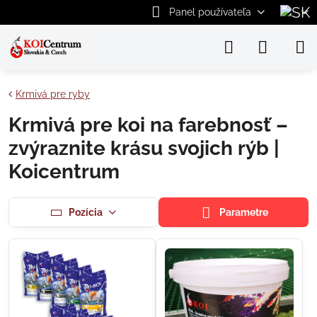
Panel používateľa
Krmivá pre ryby
Krmivá pre koi na farebnosť –
zvýraznite krásu svojich rýb |
Koicentrum
Pozícia
Parametre