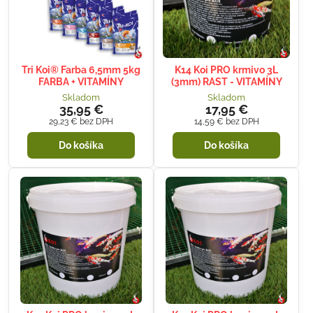
Tri Koi® Farba 6,5mm 5kg
K14 Koi PRO krmivo 3L
FARBA + VITAMÍNY
(3mm) RAST - VITAMÍNY
Skladom
Skladom
35,95 €
17,95 €
29,23 €
bez DPH
14,59 €
bez DPH
Do košíka
Do košíka