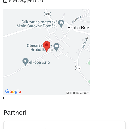
obchod@jenkie.eu
Externý obsah je blokovaný
Voľbami súkromia
Prajete si načítať externý obsah?
Povoliť tentokrát
Povoliť a zapamätať - súhlas s
druhom cookie: Funkčné
Otvoriť obsah v novom okne
Partneri