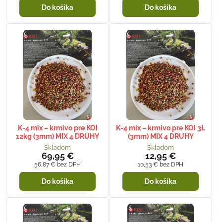
Do košíka
Do košíka
K-4 mix – krmivo pre KOI
K-4 mix – krmivo pre KOI 3L
12kg (3mm) MIX 4 DRUHY
(3mm) MIX 4 DRUHY
Skladom
Skladom
69,95 €
12,95 €
56,87 €
bez DPH
10,53 €
bez DPH
Do košíka
Do košíka