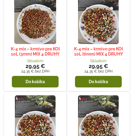
K-4 mix – krmivo pre KOI
K-4 mix – krmivo pre KOI
10L (3mm) MIX 4 DRUHY
10L (6mm) MIX 4 DRUHY
Skladom
Skladom
29,95 €
29,95 €
24,35 €
bez DPH
24,35 €
bez DPH
Do košíka
Do košíka