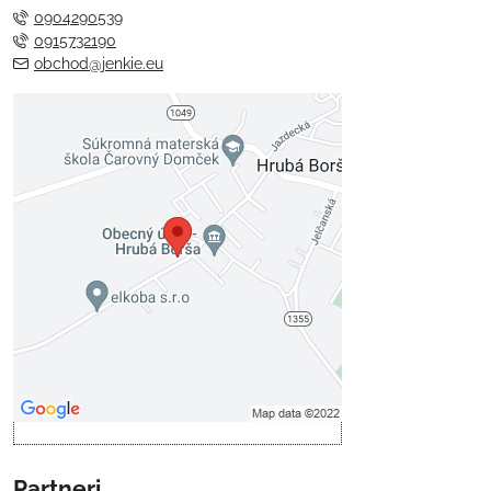
0904290539
0915732190
obchod@jenkie.eu
Externý obsah je blokovaný
Voľbami súkromia
Prajete si načítať externý obsah?
Povoliť tentokrát
Povoliť a zapamätať - súhlas s
druhom cookie: Funkčné
Otvoriť obsah v novom okne
Partneri