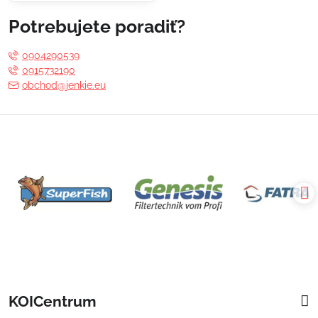
Potrebujete poradiť?
0904290539
0915732190
obchod@jenkie.eu
KOICentrum