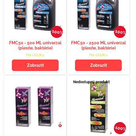
100%
100%
FMC50 - 500 ML univerzal
FMC50 - 2500 ML univerzal
(plesňe, baktérie)
(plesňe, baktérie)
Na otázku
Na otázku
Zobraziť
Zobraziť
Nedostupný produkt
100%