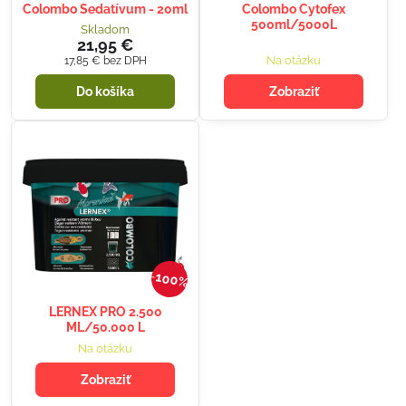
Colombo Sedatívum - 20ml
Colombo Cytofex
500ml/5000L
Skladom
21,95 €
Na otázku
17,85 €
bez DPH
Do košíka
Zobraziť
100%
LERNEX PRO 2.500
ML/50.000 L
Na otázku
Zobraziť