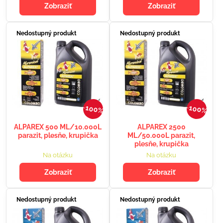
Zobraziť
Zobraziť
Nedostupný produkt
Nedostupný produkt
100%
100%
ALPAREX 500 ML/10.000L
ALPAREX 2500
parazit, plesňe, krupička
ML/50.000L parazit,
plesňe, krupička
Na otázku
Na otázku
Zobraziť
Zobraziť
Nedostupný produkt
Nedostupný produkt