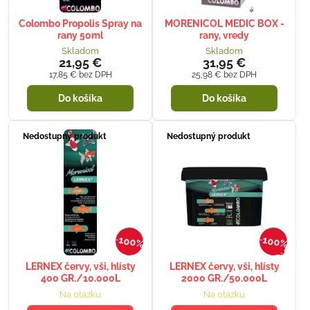
Colombo Propolis Spray na
MORENICOL MEDIC BOX -
rany 50ml
rany, vredy
Skladom
Skladom
21,95 €
31,95 €
17,85 €
bez DPH
25,98 €
bez DPH
Do košíka
Do košíka
Nedostupný produkt
Nedostupný produkt
100%
100%
LERNEX červy, vši, hlísty
LERNEX červy, vši, hlísty
400 GR./10.000L
2000 GR./50.000L
Na otázku
Na otázku