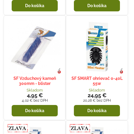
Do košíka
Do košíka
SF Vzduchový kameň
SF SMART ohrievač 0-40L
300mm - blister
55w
Skladom
Skladom
4,95 €
24,95 €
4,02 €
bez DPH
20,28 €
bez DPH
Do košíka
Do košíka