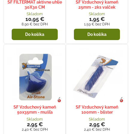
SF FILTERMAT aktívne uhlie
SF Vzduchový kameň
30X30 CM
25mm - 2ks valček
Skladom
Skladom
10,95 €
1,95 €
8,90 €
bez DPH
1,59 €
bez DPH
Do košíka
Do košíka
SF Vzduchový kameň
SF Vzduchový kameň
50x35mm - mušľa
100mm - blister
Skladom
Skladom
2,95 €
2,95 €
2,40 €
bez DPH
2,40 €
bez DPH