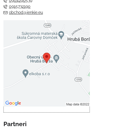
0904290539
0915732190
obchod@jenkie.eu
Externý obsah je blokovaný
Voľbami súkromia
Prajete si načítať externý obsah?
Povoliť tentokrát
Povoliť a zapamätať - súhlas s
druhom cookie: Funkčné
Otvoriť obsah v novom okne
Partneri