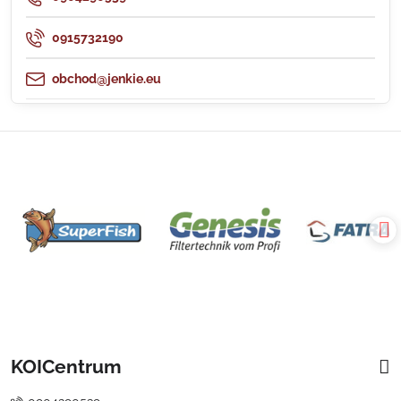
0915732190
obchod@jenkie.eu
KOICentrum