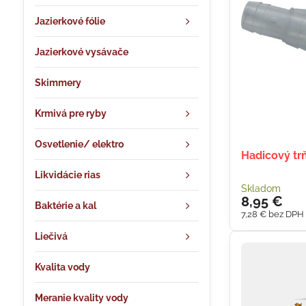
Jazierkové fólie
Jazierkové vysávače
Skimmery
Krmivá pre ryby
Osvetlenie/ elektro
Hadicový trň
Likvidácie rias
Skladom
8,95 €
Baktérie a kal
7,28 €
bez DPH
Liečivá
Kvalita vody
Meranie kvality vody