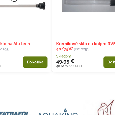
klo na Alu tech
Kremíkové sklo na koipro RV
40/75W
10295)
(6010251)
Skladom
49,95 €
Do košíka
Do k
H
40,61 €
bez DPH