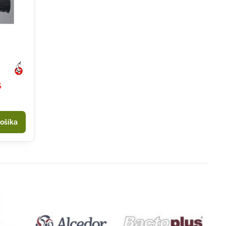
S
ošíka