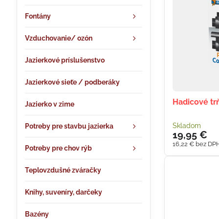
Fontány
Vzduchovanie/ ozón
Jazierkové príslušenstvo
Jazierkové sieťe / podberáky
Hadicové tr
Jazierko v zime
Skladom
Potreby pre stavbu jazierka
19,95 €
16,22 €
bez DP
Potreby pre chov rýb
Teplovzdušné zváračky
Knihy, suveníry, darčeky
Bazény