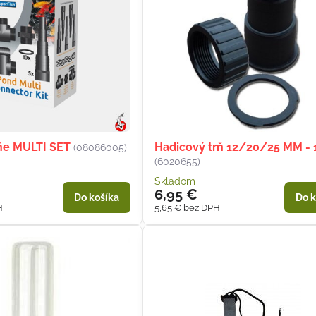
ňe MULTI SET
Hadicový trň 12/20/25 MM - 
(08086005)
(6020655)
Skladom
6,95 €
Do košíka
Do k
H
5,65 €
bez DPH