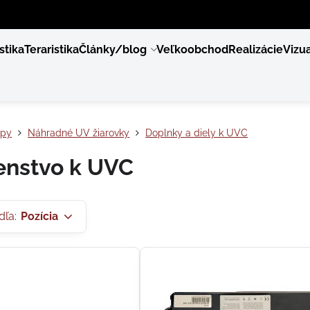
stika
Teraristika
Články/blog
Veľkoobchod
Realizácie
Vizua
py
Náhradné UV žiarovky
Doplnky a diely k UVC
šenstvo k UVC
dľa:
Pozícia