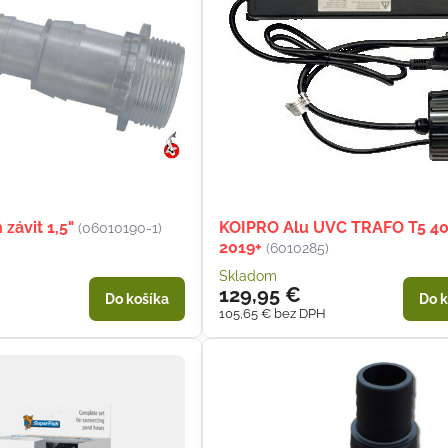
 závit 1,5"
KOIPRO Alu UVC TRAFO T5 4
(06010190-1)
2019+
(6010285)
Skladom
129,95 €
Do košíka
Do k
105,65 €
bez DPH