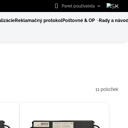
Panel používateľa
lizácie
Reklamačný protokol
Poštovné & OP
Rady a návo
11
položiek