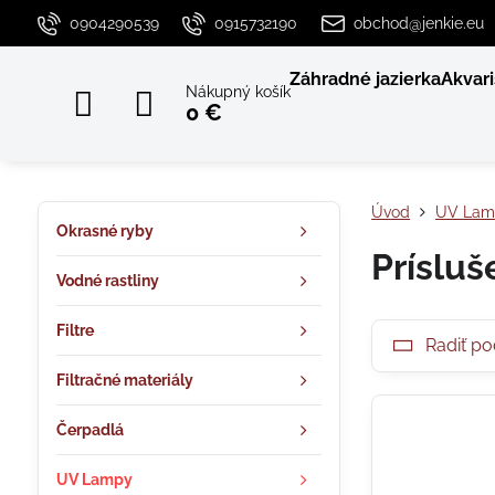
0904290539
0915732190
obchod@jenkie.eu
Záhradné jazierka
Akvari
Nákupný košík
0 €
Úvod
UV Lam
Okrasné ryby
Príslu
Vodné rastliny
Filtre
Radiť po
Filtračné materiály
Čerpadlá
UV Lampy