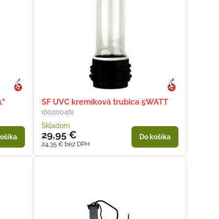
1"
SF UVC kremíková trubica 5WATT
(6020046)
Skladom
29,95 €
ošíka
Do košíka
24,35 €
bez DPH