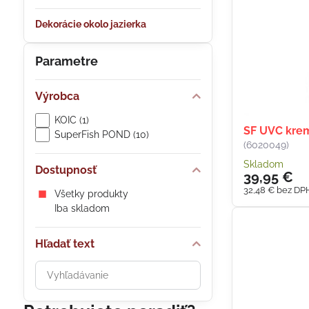
Dekorácie okolo jazierka
Parametre
Výrobca
KOIC (1)
SF UVC krem
SuperFish POND (10)
(6020049)
Skladom
Dostupnosť
39,95 €
32,48 €
bez DP
Všetky produkty
Iba skladom
Hľadať text
Prehľadať
výsledky
filtra