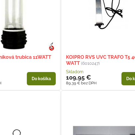
íková trubica 11WATT
KOIPRO RVS UVC TRAFO T5 4
WATT
(6010247)
Skladom
109,95 €
Do košíka
Do k
H
89,39 €
bez DPH