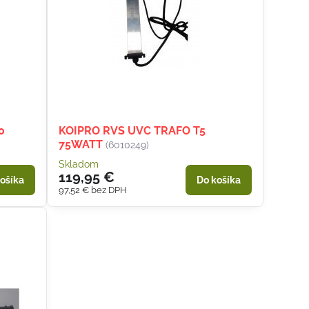
0
KOIPRO RVS UVC TRAFO T5
75WATT
(6010249)
Skladom
119,95 €
ošíka
Do košíka
97,52 €
bez DPH