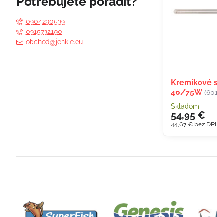
Potrebujete poradiť?
fulltextom
0904290539
0915732190
obchod@jenkie.eu
Kremíkové s
40/75W
(60
Skladom
54,95 €
44,67 €
bez DP