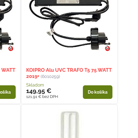
0 WATT
KOIPRO Alu UVC TRAFO T5 75 WATT
2019+
(6010259)
Skladom
149,95 €
ošíka
Do košíka
121,91 €
bez DPH