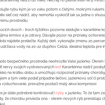
aranténnej nádrži do vaku. Nechaj ho plávať ešte na 5 minút a
olujte rybu kým je vo vaku potom s čistými, mokrými rukami 
ite sieť cez nádrž, aby nemohla vyskočiť (ak sa jedna o shusui
vému prostrediu.
cich dvoch - troch týždňov pozorne sledujte v karanténe koi.
prijíma krmivo a je zdravý. Dávajte pozor na príznaky ochorenia
obí nájdete preliečte. Každý deň, vykonajte zmenu 20 percen
sa udržiava vody na 20-22 stupňov Celzia, ideálna teplota pre 
oto bezpečného prostredia neohrozíte Vaše jazierko. Okrem
ť nervy svojich vystresovaných
koi!
Karanténna nádrž posky
sko na krátku dobu a umožňujú rozpoznať príznaky choroby
jem a tým viete podať prípadne liečivo, jazierkovú soľ či prob
 vzduchovanie, prevažne postačí malý akva kompresor.
e je stále potrebné kontrolovať i
ryby
v jazierku. To že tam 
, že chorobu priviezla ona - okrem nových rýb prenášajú chor
ka)