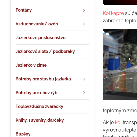
Fontány
Koi kapre
sú ča
zabránilo tepl
Vzduchovanie/ ozón
Jazierkové príslušenstvo
Jazierkové sieťe / podberáky
Jazierko v zime
Potreby pre stavbu jazierka
Potreby pre chov rýb
Teplovzdušné zváračky
teplotným zme
Knihy, suveníry, darčeky
Ak je
koi
transp
vyrovnali teplo
Bazény