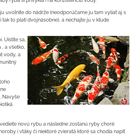
by ryba si privykla i na konzistenciu vody.
ju uvoľnite do nádrže (neodporúčame ju tam vyliať aj s
 tak to platí dvojnásobne), a nechajte ju v kľude
 Uistite sa,
 , a všetko,
t vody, a
imunitný
 toho
tne
. Navyše
iotiká.
zavedieťe novú rybu a následne zostanú ryby choré
oby i vtáky či niektoré zvieratá ktoré sa chodia napiť