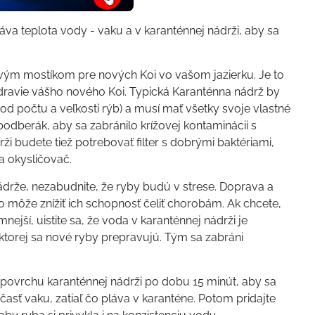
va teplota vody - vaku a v karanténnej nádrži, aby sa
vým mostíkom pre nových Koi vo vašom jazierku. Je to
dravie vášho nového Koi. Typická Karanténna nádrž by
od počtu a veľkosti rýb) a musí mať všetky svoje vlastné
 podberák, aby sa zabránilo krížovej kontaminácii s
ži budete tiež potrebovať filter s dobrými baktériami,
 okysličovač.
ádrže, nezabudnite, že ryby budú v strese. Doprava a
čo môže znížiť ich schopnosť čeliť chorobám. Ak chcete,
nejší, uistite sa, že voda v karanténnej nádrži je
ktorej sa nové ryby prepravujú. Tým sa zabráni
 povrchu karanténnej nádrži po dobu 15 minút, aby sa
časť vaku, zatiaľ čo pláva v karanténe. Potom pridajte