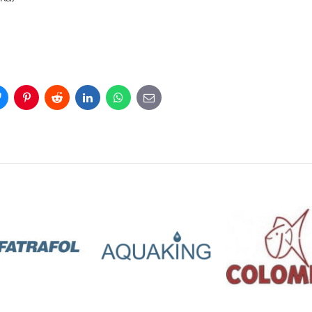
)
Bluesky
Pinterest
Reddit
LinkedIn
WhatsApp
E-
mail