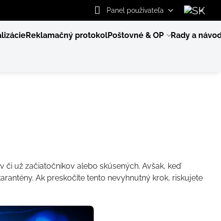
Panel používateľa
lizácie
Reklamačný protokol
Poštovné & OP
Rady a návo
ov či už začiatočníkov alebo skúsených. Avšak, keď
arantény. Ak preskočíte tento nevyhnutný krok, riskujete