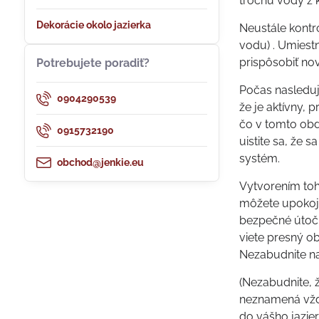
trochu vody z k
Dekorácie okolo jazierka
Neustále kontr
vodu) . Umiestn
prispôsobiť no
Potrebujete poradiť?
Počas nasledujú
0904290539
že je aktívny, 
čo v tomto obd
0915732190
uistite sa, že 
systém.
obchod@jenkie.eu
Vytvorením toh
môžete upokoji
bezpečné útoči
viete presný ob
Nezabudnite na
(Nezabudnite, ž
neznamená vždy
do vášho jazier