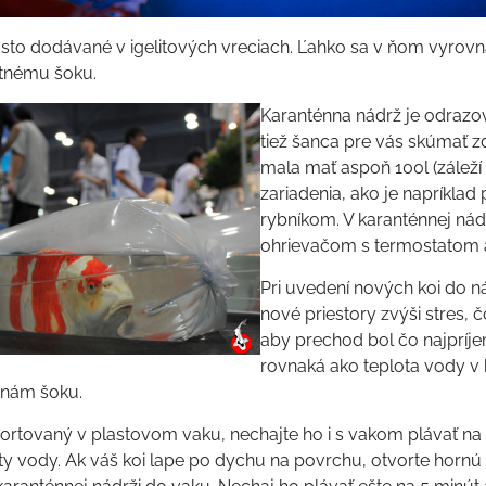
sto dodávané v igelitových vreciach. Ľahko sa v ňom vyrovná
otnému šoku.
Karanténna nádrž je odrazo
tiež šanca pre vás skúmať z
mala mať aspoň 100l (záleží 
zariadenia, ako je napríklad
rybníkom. V karanténnej nádr
ohrievačom s termostatom a
Pri uvedení nových koi do n
nové priestory zvýši stres, 
aby prechod bol čo najpríjem
rovnaká ako teplota vody v 
nám šoku.
ortovaný v plastovom vaku, nechajte ho i s vakom plávať na
ty vody. Ak váš koi lape po dychu na povrchu, otvorte hornú 