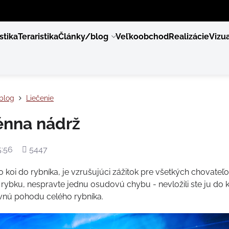
stika
Teraristika
Články/blog
Veľkoobchod
Realizácie
Vizua
blog
Liečenie
énna nádrž
Počet
5:56
5447
zobrazení
 koi do rybníka, je vzrušujúci zážitok pre všetkých chovateľ
rybku, nespravte jednu osudovú chybu - nevložili ste ju do k
vnú pohodu celého rybníka.