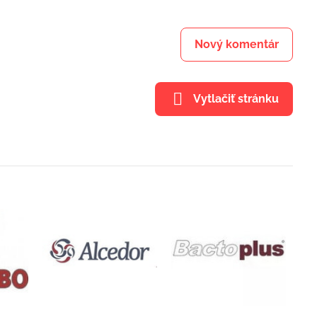
Nový komentár
Vytlačiť stránku