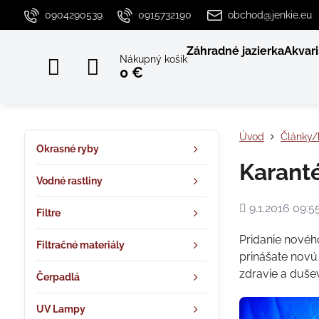
0904290539
0915732190
obchod@jenkie.eu
Záhradné jazierka
Akvari
Nákupný košík
0 €
Úvod
Články/
Okrasné ryby
Karant
Vodné rastliny
Pridané
9.1.2016 09:5
Filtre
Pridanie nového
Filtračné materiály
prinášate novú 
zdravie a duše
Čerpadlá
UV Lampy