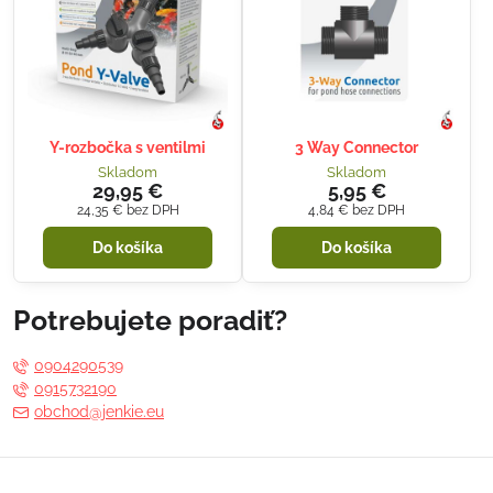
Y-rozbočka s ventilmi
3 Way Connector
Skladom
Skladom
29,95 €
5,95 €
24,35 €
bez DPH
4,84 €
bez DPH
Do košíka
Do košíka
Potrebujete poradiť?
0904290539
0915732190
obchod@jenkie.eu