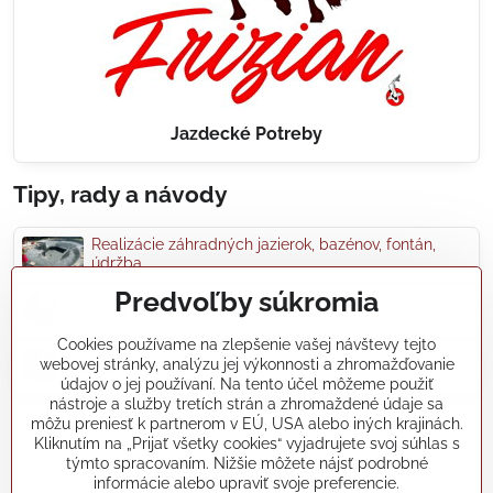
Jazdecké Potreby
Tipy, rady a návody
Realizácie záhradných jazierok, bazénov, fontán,
údržba...
Predvoľby súkromia
Články a blogy
Cookies používame na zlepšenie vašej návštevy tejto
webovej stránky, analýzu jej výkonnosti a zhromažďovanie
Rady a návody
údajov o jej používaní. Na tento účel môžeme použiť
nástroje a služby tretích strán a zhromaždené údaje sa
môžu preniesť k partnerom v EÚ, USA alebo iných krajinách.
koikapre/?ref=hl
Kliknutím na „Prijať všetky cookies“ vyjadrujete svoj súhlas s
týmto spracovaním. Nižšie môžete nájsť podrobné
informácie alebo upraviť svoje preferencie.