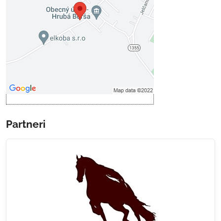
Prajete si načítať externý obsah?
Povoliť tentokrát
Povoliť a zapamätať - súhlas s
druhom cookie: Funkčné
Otvoriť obsah v novom okne
Partneri