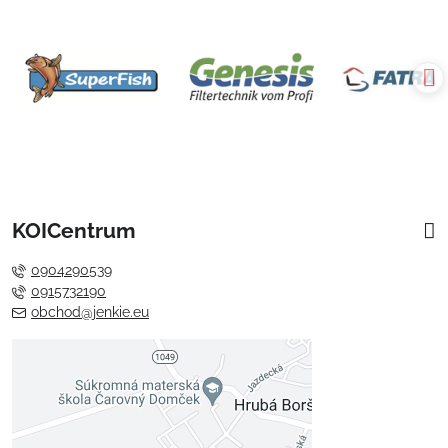
KOICentrum
0904290539
0915732190
obchod@jenkie.eu
Externý obsah je blokovaný
Voľbami súkromia