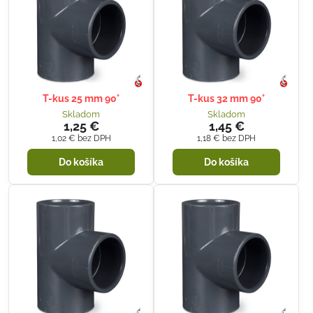
T-kus 25 mm 90°
T-kus 32 mm 90°
Skladom
Skladom
1,25 €
1,45 €
1,02 €
bez DPH
1,18 €
bez DPH
Do košíka
Do košíka