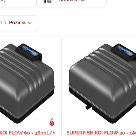
motory
dľa:
Pozícia
KOI FLOW 60 - 3600L/h
SUPERFISH KOI FLOW 30 - 1