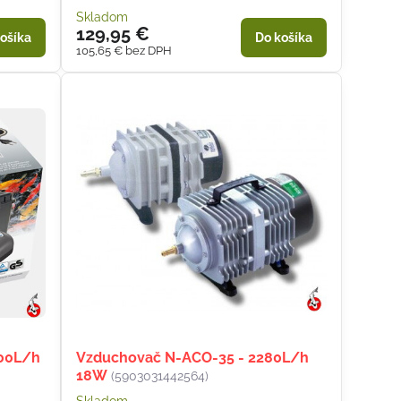
Skladom
129,95 €
ošíka
Do košíka
105,65 €
bez DPH
600L/h
Vzduchovač N-ACO-35 - 2280L/h
18W
(5903031442564)