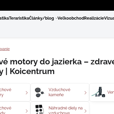
stika
Teraristika
Články/blog
Veľkoobchod
Realizácie
Vizua
vanie
vé motory do jazierka – zdrav
y | Koicentrum
chové
Vzduchové
Ven
ry
kameňe
chové
Náhradné diely na
ody
vzduchove