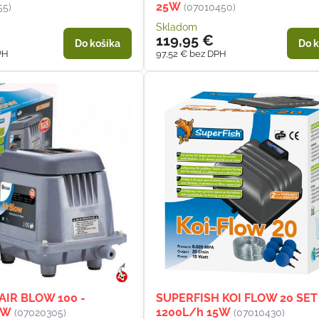
25W
55)
(07010450)
Skladom
119,95 €
Do košíka
Do k
PH
97,52 €
bez DPH
AIR BLOW 100 -
SUPERFISH KOI FLOW 20 SET
8W
1200L/h 15W
(07020305)
(07010430)