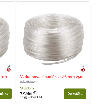
m 1m
Vzduchovací hadička 4/6 mm 25m
(c8060025)
Skladom
12,95 €
ošíka
Do košíka
10,53 €
bez DPH