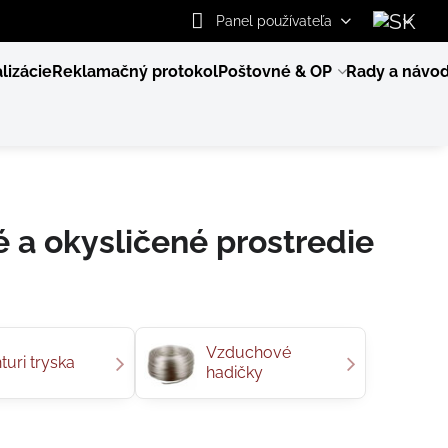
Panel používateľa
lizácie
Reklamačný protokol
Poštovné & OP
Rady a návo
é a okysličené prostredie
Vzduchové
turi tryska
hadičky