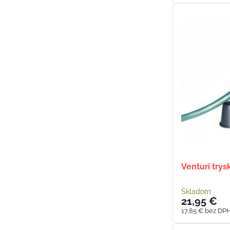
Venturi trys
Skladom
21,95 €
17,85 €
bez DP