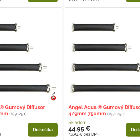
® Gumový Diffusor,
Angel Aqua ® Gumový Diffuso
0mm
4/9mm 750mm
(V50251)
(V50252)
Skladom
44,95 €
Do košíka
Do k
H
36,54 €
bez DPH