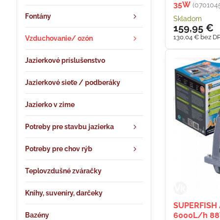
35W
(070104
Fontány
Skladom
159,95 €
130,04 €
bez D
Vzduchovanie/ ozón
Jazierkové príslušenstvo
Jazierkové sieťe / podberáky
Jazierko v zime
Potreby pre stavbu jazierka
Potreby pre chov rýb
Teplovzdušné zváračky
Knihy, suveníry, darčeky
SUPERFISH 
6000L/h 8
Bazény