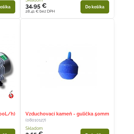
Skladom
34,95 €
ošíka
Do košíka
28,41 €
bez DPH
00L/h)
Vzduchovací kameň - gulička 50mm
(08010127)
Skladom