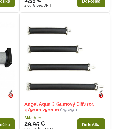
2,55 €
ošíka
Do košíka
2,07 €
bez DPH
Angel Aqua ® Gumový Diffusor,
4/9mm 250mm
(V50250)
Skladom
29,95 €
ošíka
Do košíka
24,35 €
bez DPH