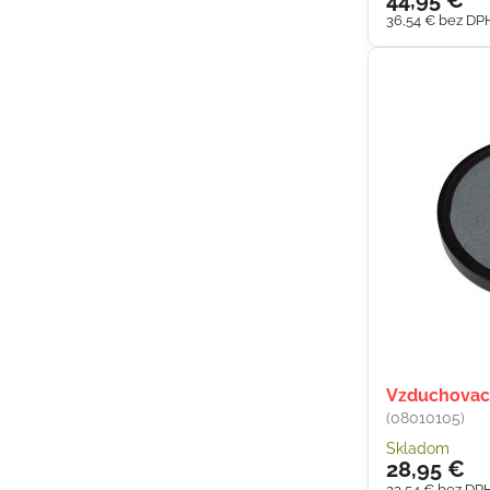
44,95 €
36,54 €
bez DP
Vzduchovac
(08010105)
Skladom
28,95 €
23,54 €
bez DP