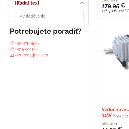
Skladom
Hľadať text
179,95 €
146,30 €
bez D
Prehľadať
výsledky
filtra
Potrebujete poradiť?
fulltextom
0904290539
0915732190
obchod@jenkie.eu
Vzduchovač 
32W
(590303
Skladom