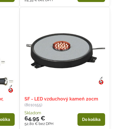
r,
SF - LED vzduchový kameň 20cm
(8010155)
Skladom
64,95 €
ošíka
Do košíka
52,80 €
bez DPH