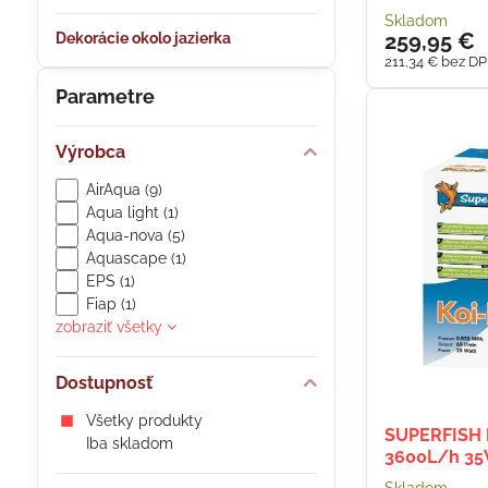
Skladom
259,95 €
Dekorácie okolo jazierka
211,34 €
bez D
Parametre
Výrobca
AirAqua (9)
Aqua light (1)
Aqua-nova (5)
Aquascape (1)
EPS (1)
Fiap (1)
zobraziť všetky
Dostupnosť
Všetky produkty
SUPERFISH 
Iba skladom
3600L/h 3