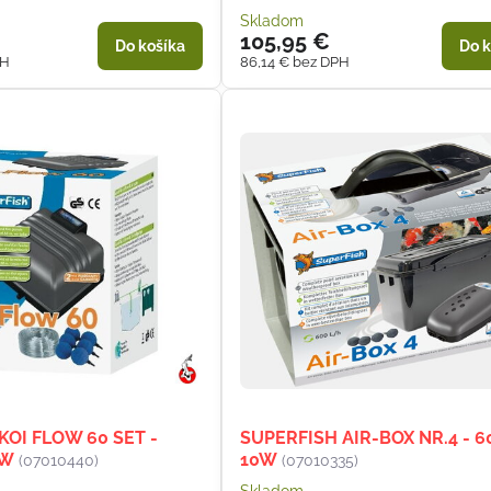
Skladom
105,95 €
Do košíka
Do k
PH
86,14 €
bez DPH
KOI FLOW 60 SET -
SUPERFISH AIR-BOX NR.4 - 
5W
10W
(07010440)
(07010335)