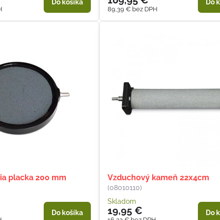
109,95 €
Do košíka
Do k
H
89,39 €
bez DPH
ia placka 200 mm
Vzduchový kameň 22x4cm
(08010110)
Skladom
19,95 €
Do košíka
Do k
H
16,22 €
bez DPH