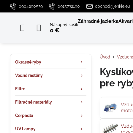
0904290539
0915732190
obchod@jenkie.eu
Záhradné jazierka
Akvari
Nákupný košík
0 €
Úvod
Vzducho
Okrasné ryby
Kyslíko
Vodné rastliny
pre ryb
Filtre
Filtračné materiály
Vzdu
moto
Čerpadlá
Vzdu
UV Lampy
rozv