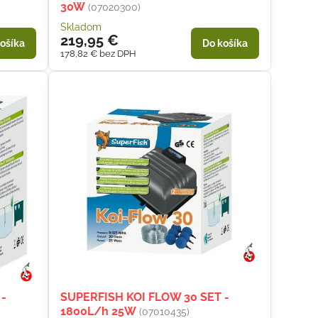
30W
(07020300)
Skladom
219,95 €
ošíka
Do košíka
178,82 €
bez DPH
 -
SUPERFISH KOI FLOW 30 SET -
1800L/h 25W
(07010435)