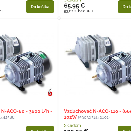
Skladom
65,95 €
Do košíka
Do k
PH
53,62 €
bez DPH
N-ACO-60 - 3600 l/h -
Vzduchovač N-ACO-110 - (66
102W
1442588)
(5903031442601)
Skladom