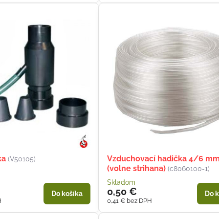
ka
Vzduchovací hadička 4/6 m
(V50105)
(volne strihana)
(c8060100-1)
Skladom
0,50 €
Do košíka
Do k
H
0,41 €
bez DPH