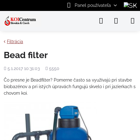
Panel používateľa
Filtrácia
Bead filter
Pridané
Počet
5.1.2017 10:31:03
5550
zobrazení
Čo presne je Beadfilter? Pomerne často sa využívajú pri stavbe
biobazénov a pri istých úpravách fungujú skvelo i pri jazierkach s
chovom koi.