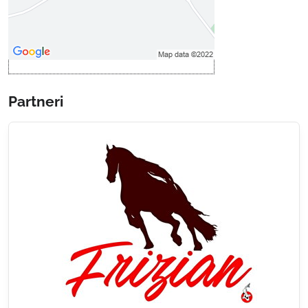
Povoliť a zapamätať - súhlas s
druhom cookie: Funkčné
Otvoriť obsah v novom okne
Partneri