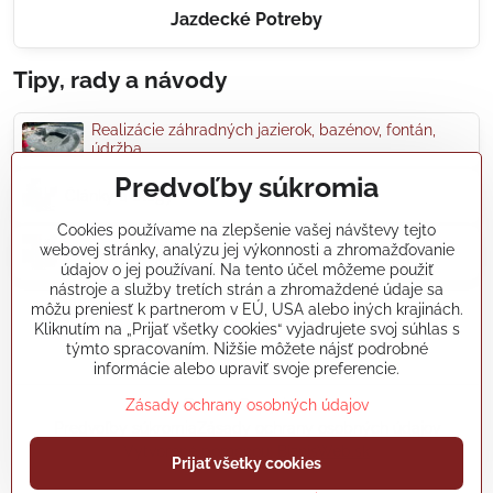
Jazdecké Potreby
Tipy, rady a návody
Realizácie záhradných jazierok, bazénov, fontán,
údržba...
Predvoľby súkromia
Články a blogy
Cookies používame na zlepšenie vašej návštevy tejto
webovej stránky, analýzu jej výkonnosti a zhromažďovanie
Rady a návody
údajov o jej používaní. Na tento účel môžeme použiť
nástroje a služby tretích strán a zhromaždené údaje sa
môžu preniesť k partnerom v EÚ, USA alebo iných krajinách.
koikapre/?ref=hl
Kliknutím na „Prijať všetky cookies“ vyjadrujete svoj súhlas s
týmto spracovaním. Nižšie môžete nájsť podrobné
informácie alebo upraviť svoje preferencie.
©
2026
Copyright
Zásady ochrany osobných údajov
Predvoľby súkromia
Zásady ochrany osobných údajov
Vytvorené pomocou:
BiznisWeb.sk
Prijať všetky cookies