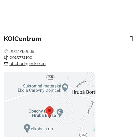
KOICentrum
0904290539
0915732190
obchod@jenkie.eu
Externý obsah je blokovaný
Voľbami súkromia
Prajete si načítať externý obsah?
Povoliť tentokrát