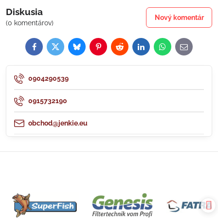
Diskusia
Nový komentár
(0 komentárov)
Facebook
Twitter
Bluesky
Pinterest
Reddit
LinkedIn
WhatsApp
E-
mail
0904290539
0915732190
obchod@jenkie.eu