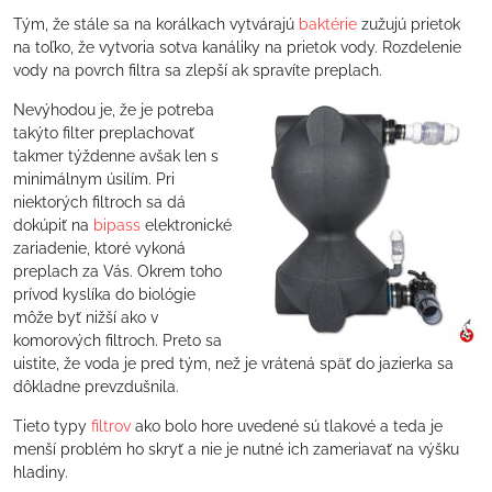
Tým, že stále sa na korálkach vytvárajú
baktérie
zužujú prietok
na toľko, že vytvoria sotva kanáliky na prietok vody. Rozdelenie
vody na povrch filtra sa zlepší ak spravíte preplach.
Nevýhodou je, že je potreba
takýto filter preplachovať
takmer týždenne avšak len s
minimálnym úsilím. Pri
niektorých filtroch sa dá
dokúpiť na
bipass
elektronické
zariadenie, ktoré vykoná
preplach za Vás. Okrem toho
prívod kyslíka do biológie
môže byť nižší ako v
komorových filtroch. Preto sa
uistite, že voda je pred tým, než je vrátená späť do jazierka sa
dôkladne prevzdušnila.
Tieto typy
filtrov
ako bolo hore uvedené sú tlakové a teda je
menší problém ho skryť a nie je nutné ich zameriavať na výšku
hladiny.