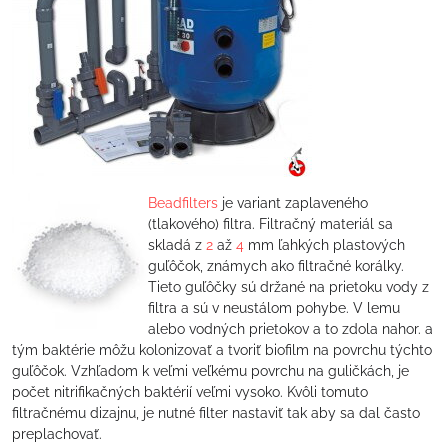
Beadfilters
je variant zaplaveného
(tlakového) filtra. Filtračný materiál sa
skladá z
2
až
4
mm ľahkých plastových
guľôčok, známych ako filtračné korálky.
Tieto guľôčky sú držané na prietoku vody z
filtra a sú v neustálom pohybe. V lemu
alebo vodných prietokov a to zdola nahor. a
tým baktérie môžu kolonizovať a tvoriť biofilm na povrchu týchto
guľôčok. Vzhľadom k veľmi veľkému povrchu na guličkách, je
počet nitrifikačných baktérií veľmi vysoko. Kvôli tomuto
filtračnému dizajnu, je nutné filter nastaviť tak aby sa dal často
preplachovať.