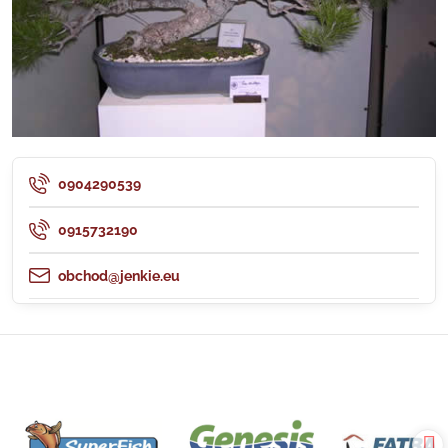
0904290539
0915732190
obchod@jenkie.eu