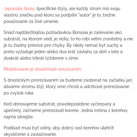
Japonská škola
, špecifické štýly, ale každý strom má svoju
vlastnú značku pod ktorú sa podpíše "autor" je to, bežne
považované za živé umenie.
Snáď najdôležitejšou požiadavkou Bonsaia je zalievanie ako
substrát, na ktorom sedí, je nízky, to ho robí veľmi zraniteľný a nie
je tu žiadny priestor pre chyby. By nikdy nemal byť suchý a
preto vyžaduje jeden alebo dva krát závlahu za deň v lete a
dvakrát alebo trikrát týždenne v zime.
Modelovanie je dosiahnuté orezávaním.
S drastickým prerezávaním sa budeme zaoberať na začiatku jari,
dávame stromu štýl, ktorý sme chceli a údržbové prerezávanie
po zvyšok roka.
Keď obnovujeme substrát, pravdepodobne vyčerpaný a
upečený, začneme prerezávať korene. Jedna tretina z koreňov,
najmä silnejšie.
Podklad musí byť voľný, aby dobrý rast koreňov uľahčiť
okysličenie a zavlažovanie.