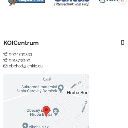
KOICentrum
0904290539
0915732190
obchod@jenkie.eu
Externý obsah je blokovaný
Voľbami súkromia
Prajete si načítať externý obsah?
Povoliť tentokrát