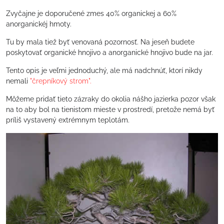
Zvyčajne je doporučené zmes 40% organickej a 60%
anorganickéj hmoty.
Tu by mala tiež byť venovaná pozornosť. Na jeseň budete
poskytovať organické hnojivo a anorganické hnojivo bude na jar.
Tento opis je veľmi jednoduchý, ale má nadchnúť, ktorí nikdy
nemali
"črepníkový strom".
Môžeme pridať tieto zázraky do okolia nášho jazierka pozor však
na to aby bol na tienistom mieste v prostredí, pretože nemá byť
príliš vystavený extrémnym teplotám.