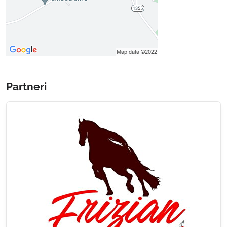
Povoliť a zapamätať - súhlas s
druhom cookie: Funkčné
Otvoriť obsah v novom okne
Partneri