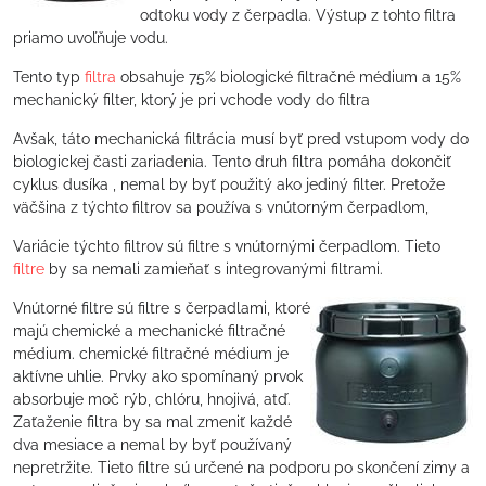
odtoku vody z čerpadla. Výstup z tohto filtra
priamo uvoľňuje vodu.
Tento typ
filtra
obsahuje 75% biologické filtračné médium a 15%
mechanický filter, ktorý je pri vchode vody do filtra
Avšak, táto mechanická filtrácia musí byť pred vstupom vody do
biologickej časti zariadenia. Tento druh filtra pomáha dokončiť
cyklus dusíka , nemal by byť použitý ako jediný filter. Pretože
väčšina z týchto filtrov sa používa s vnútorným čerpadlom,
Variácie týchto filtrov sú filtre s vnútornými čerpadlom. Tieto
filtre
by sa nemali zamieňať s integrovanými filtrami.
Vnútorné filtre sú filtre s čerpadlami, ktoré
majú chemické a mechanické filtračné
médium. chemické filtračné médium je
aktívne uhlie. Prvky ako spomínaný prvok
absorbuje moč rýb, chlóru, hnojivá, atď.
Zaťaženie filtra by sa mal zmeniť každé
dva mesiace a nemal by byť používaný
nepretržite. Tieto filtre sú určené na podporu po skončení zimy a