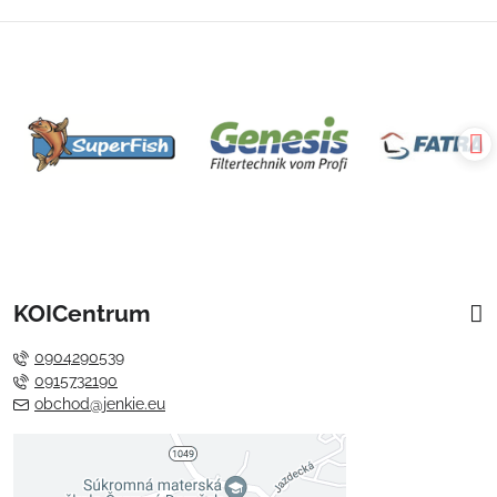
KOICentrum
0904290539
0915732190
obchod@jenkie.eu