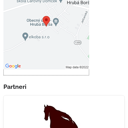
Externý obsah je blokovaný
Voľbami súkromia
Prajete si načítať externý obsah?
Povoliť tentokrát
Povoliť a zapamätať - súhlas s
druhom cookie: Funkčné
Otvoriť obsah v novom okne
Partneri