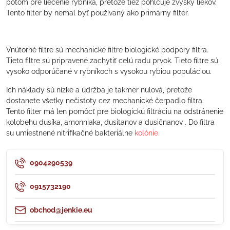
potom pre liečenie rybníka, pretože tiež pohlcuje zvyšky liekov.
Tento filter by nemal byť používaný ako primárny filter.
Vnútorné filtre sú mechanické filtre biologické podpory filtra.
Tieto filtre sú pripravené zachytiť celú radu prvok. Tieto filtre sú
vysoko odporúčané v rybníkoch s vysokou rybiou populáciou.
Ich náklady sú nízke a údržba je takmer nulová, pretože
dostanete všetky nečistoty cez mechanické čerpadlo filtra.
Tento filter má len pomôcť pre biologickú filtráciu na odstránenie
kolobehu dusíka, amonniaka, dusitanov a dusičnanov . Do filtra
su umiestnené nitrifikačné bakteriálne
kolónie.
0904290539
0915732190
obchod@jenkie.eu