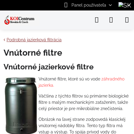
Panel používateľa
Podrobná jazierková filtrácia
Vnútorné filtre
Vnútorné jazierkové filtre
Vnútorné filtre, ktoré sú vo vode
záhradného
jazierka.
Väčšina z týchto filtrov sú primárne biologické
filtre s malým mechanickým zaťažením, takže
celý priestor je pre mikrobiálne znečistenia.
Obrázok na ľavej strane zodpovedá klasickéj
vnútornej nádobky filtra. Tento typ filtra má
vstup a výstup. To spája prívod vody do