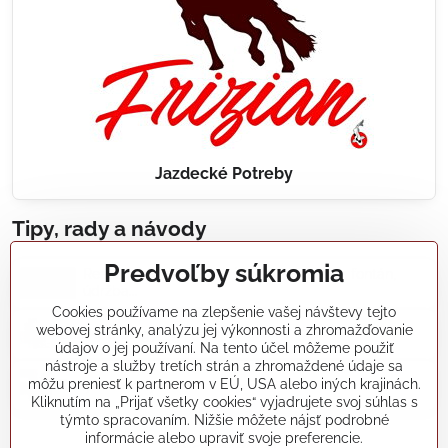
Jazdecké Potreby
Tipy, rady a návody
Predvoľby súkromia
Realizácie záhradných jazierok, bazénov, fontán,
údržba...
Cookies používame na zlepšenie vašej návštevy tejto
webovej stránky, analýzu jej výkonnosti a zhromažďovanie
Články a blogy
údajov o jej používaní. Na tento účel môžeme použiť
nástroje a služby tretích strán a zhromaždené údaje sa
môžu preniesť k partnerom v EÚ, USA alebo iných krajinách.
Rady a návody
Kliknutím na „Prijať všetky cookies“ vyjadrujete svoj súhlas s
týmto spracovaním. Nižšie môžete nájsť podrobné
informácie alebo upraviť svoje preferencie.
koikapre/?ref=hl