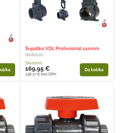
Šupátko VDL Profesionál 110mm
(8082120)
Skladom
169,95 €
ošíka
Do košíka
138,17 €
bez DPH