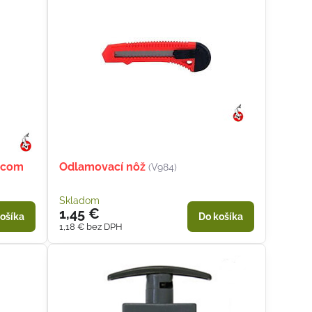
etcom
Odlamovací nôž
(V984)
Skladom
1,45 €
ošíka
Do košíka
1,18 €
bez DPH