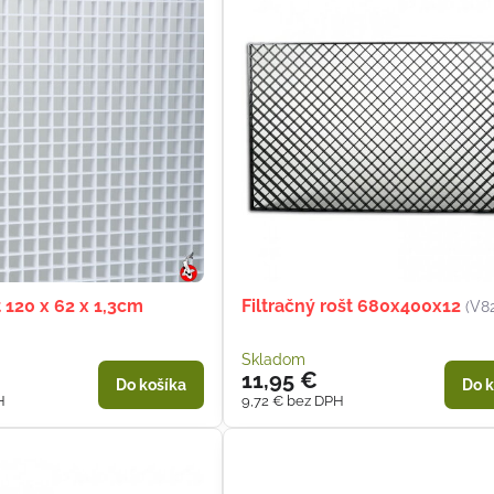
t 120 x 62 x 1,3cm
Filtračný rošt 680x400x12
(V8
Skladom
11,95 €
Do košíka
Do k
H
9,72 €
bez DPH