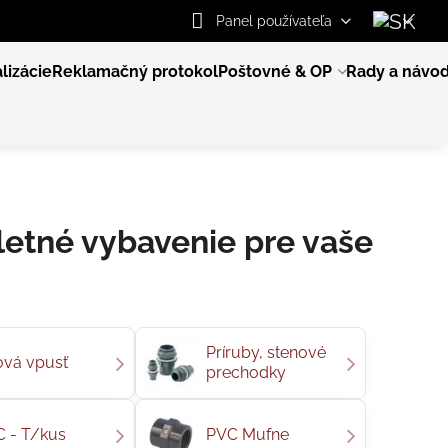
Panel používateľa
lizácie
Reklamačný protokol
Poštovné & OP
Rady a návo
letné vybavenie pre vaše
Príruby, stenové
vá vpusť
prechodky
 - T/kus
PVC Mufne