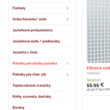
Fontány
Vzduchovanie/ ozón
Jazierkové príslušenstvo
Jazierkové sieťe / podberáky
Jazierko v zime
Potreby pre stavbu jazierka
Filtrační roš
(V82610)
Potreby pre chov rýb
Skladom
55,95 €
Teplovzdušné zváračky
45,49 €
bez DP
Knihy, suveníry, darčeky
Bazény