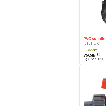
PVC šupátk
(08083130)
Skladom
79,95 €
65 €
bez DPH