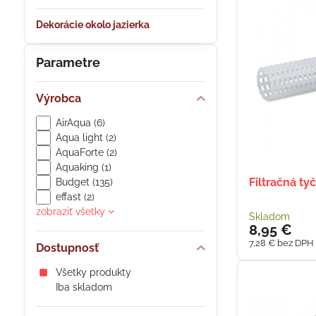
Dekorácie okolo jazierka
Parametre
Výrobca
AirAqua (6)
Aqua light (2)
AquaForte (2)
Aquaking (1)
Filtračná t
Budget (135)
effast (2)
zobraziť všetky
Skladom
8,95 €
7,28 €
bez DPH
Dostupnosť
Všetky produkty
Iba skladom