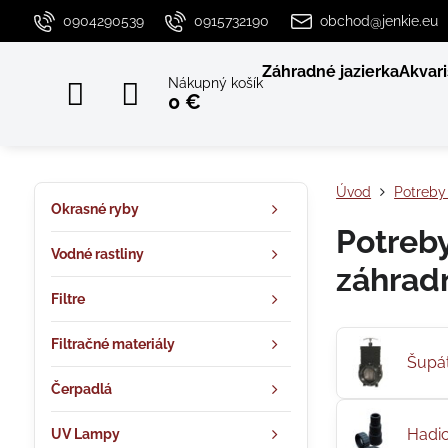
0904290539
0915732190
obchod@jenkie.eu
Záhradné jazierka
Akvari
Nákupný košík
0 €
Úvod
Potreby 
Okrasné ryby
Potreby
Vodné rastliny
záhradn
Filtre
Filtračné materiály
Šupá
Čerpadlá
Hadic
UV Lampy