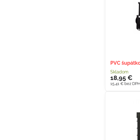
PVC šupátk
Skladom
18,95 €
15,41 €
bez DP