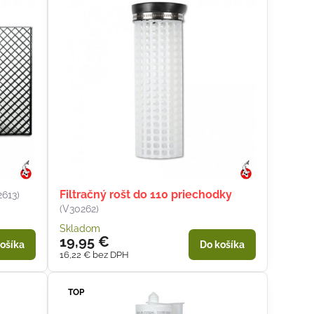
Filtračný rošt do 110 priechodky
2613)
(V30262)
Skladom
19,95 €
ošíka
Do košíka
16,22 €
bez DPH
TOP