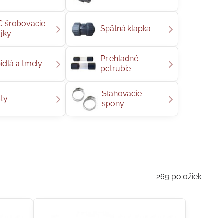
 šrobovacie
Spätná klapka
jky
Priehladné
idlá a tmely
potrubie
Sťahovacie
ty
spony
269
položiek