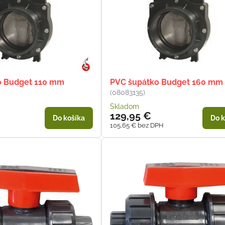
o Budget 110 mm
PVC šupátko Budget 160 mm
(08083135)
Skladom
129,95 €
Do košíka
Do k
105,65 €
bez DPH