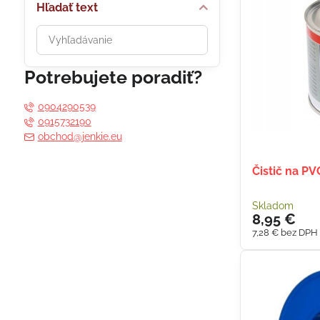
Hľadať text
Prehľadať
výsledky
filtra
Potrebujete poradiť?
fulltextom
0904290539
0915732190
obchod@jenkie.eu
Čistič na PV
Skladom
8,95 €
7,28 €
bez DPH