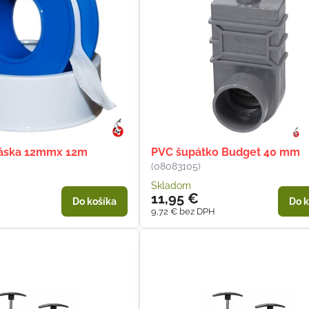
páska 12mmx 12m
PVC šupátko Budget 40 mm
(08083105)
Skladom
11,95 €
Do košíka
Do k
9,72 €
bez DPH