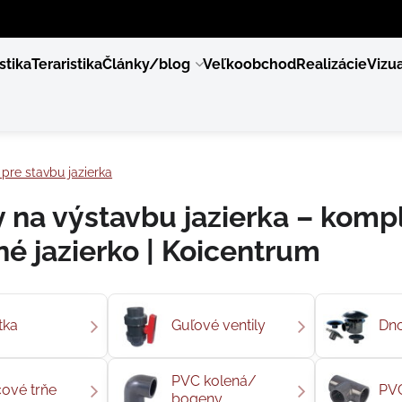
stika
Teraristika
Články/blog
Veľkoobchod
Realizácie
Vizua
pre stavbu jazierka
 na výstavbu jazierka – komp
é jazierko | Koicentrum
tka
Guľové ventily
Dno
PVC kolená/
ové trňe
PVC
bogeny