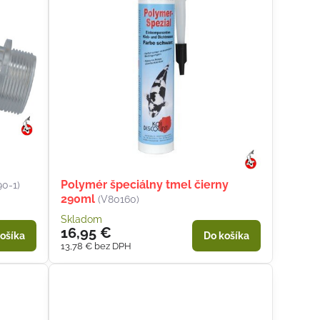
Polymér špeciálny tmel čierny
90-1)
290ml
(V80160)
Skladom
16,95 €
ošíka
Do košíka
13,78 €
bez DPH