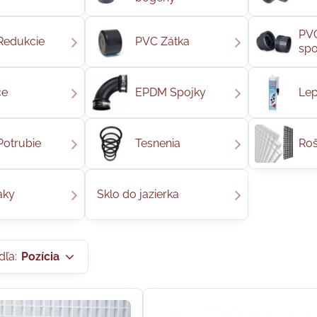
PVC
Redukcie
PVC Zátka
spo
ce
EPDM Spojky
Lep
Potrubie
Tesnenia
Roš
aky
Sklo do jazierka
dľa:
Pozícia