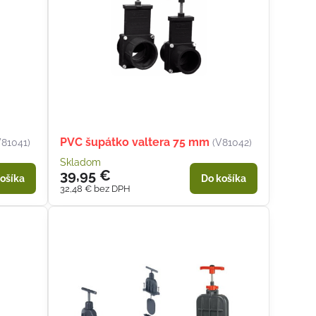
PVC šupátko valtera 75 mm
V81041)
(V81042)
Skladom
39,95 €
ošíka
Do košíka
32,48 €
bez DPH