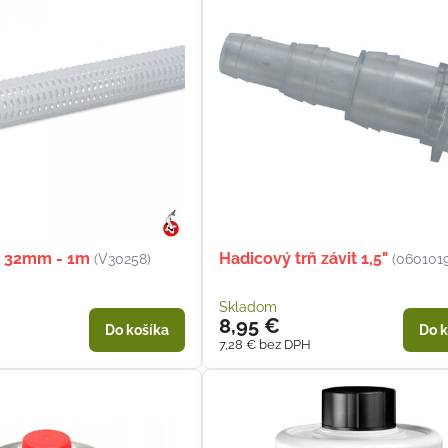
yč 32mm - 1m
Hadicový trň závit 1,5"
(V30258)
(060101
Skladom
8,95 €
Do košíka
Do k
7,28 €
bez DPH