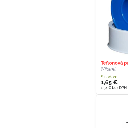
Teflonová 
(V83515)
Skladom
1,65 €
1,34 €
bez DPH