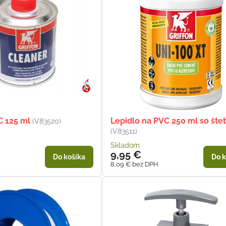
C 125 ml
Lepidlo na PVC 250 ml so št
(V83520)
(V83511)
Skladom
9,95 €
Do košíka
Do k
8,09 €
bez DPH