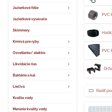
Jazierkové fólie
PVC 
Jazierkové vysávače
Skimmery
Hadi
Krmivá pre ryby
PVC 
Osvetlenie/ elektro
Likvidácie rias
Drži
Baktérie a kal
Liečivá
Radiť po
Kvalita vody
Meranie kvality vody