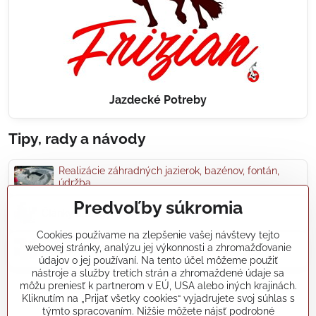
Jazdecké Potreby
Tipy, rady a návody
Realizácie záhradných jazierok, bazénov, fontán,
údržba...
Predvoľby súkromia
Články a blogy
Cookies používame na zlepšenie vašej návštevy tejto
webovej stránky, analýzu jej výkonnosti a zhromažďovanie
Rady a návody
údajov o jej používaní. Na tento účel môžeme použiť
nástroje a služby tretích strán a zhromaždené údaje sa
môžu preniesť k partnerom v EÚ, USA alebo iných krajinách.
koikapre/?ref=hl
Kliknutím na „Prijať všetky cookies“ vyjadrujete svoj súhlas s
týmto spracovaním. Nižšie môžete nájsť podrobné