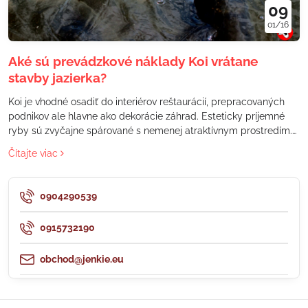
09
01/16
Aké sú prevádzkové náklady Koi vrátane
stavby jazierka?
Koi je vhodné osadiť do interiérov reštaurácií, prepracovaných
podnikov ale hlavne ako dekorácie záhrad. Esteticky príjemné
ryby sú zvyčajne spárované s nemenej atraktívnym prostredím.
Stále viac a viac ľudí sa zaujíma, či si môžu dovoliť vychovávať
Čítajte viac
tieto ryby, nákup vybavenia a poskytnutie údržby. Takže spravím
jednoduchý výpočet... (môže sa mierne líšiť)
0904290539
0915732190
obchod@jenkie.eu