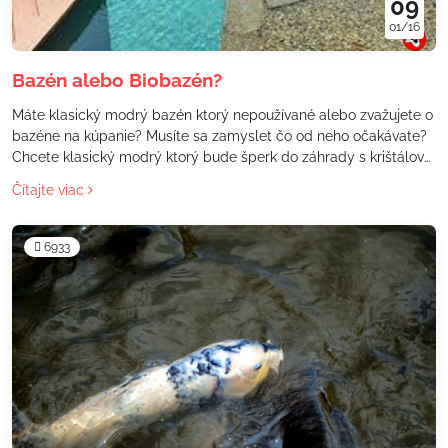
09
01/16
Bazén alebo Biobazén?
Máte klasický modrý bazén ktorý nepoužívané alebo zvažujete o
bazéne na kúpanie? Musíte sa zamyslet čo od neho očakávate?
Chcete klasický modrý ktorý bude šperk do záhrady s krištálovo
čistou vodou vhodný pre plávanie, alebo biobazén ktorý bude
Čítajte viac
pridávať pokoj a krásu vo vašej záhrade. Prevod bazéna na
biobazén vytvára príjemný doplnok každého priestoru.
6933