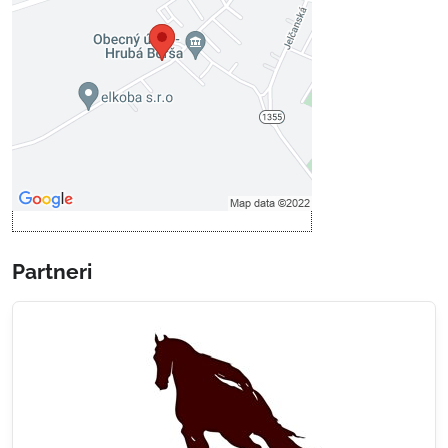
Prajete si načítať externý obsah?
Povoliť tentokrát
Povoliť a zapamätať - súhlas s
druhom cookie: Funkčné
Otvoriť obsah v novom okne
Partneri