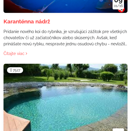
01/16
Karanténna nádrž
Pridanie nového koi do rybníka, je vzrušujúci zážitok pre všetkých
chovateľov či už začiatočníkov alebo skúsených. Avšak, keď
prinášate novú rybku, nespravte jednu osudovú chybu - nevložili
ste ju do karantény. Ak preskočíte tento nevyhnutný krok,
Čítajte viac
riskujete zdravie a duševnú pohodu celého rybníka.
7527