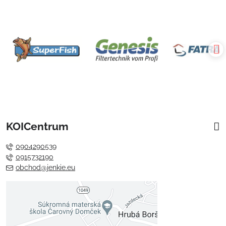
KOICentrum
0904290539
0915732190
obchod@jenkie.eu
Externý obsah je blokovaný
Voľbami súkromia