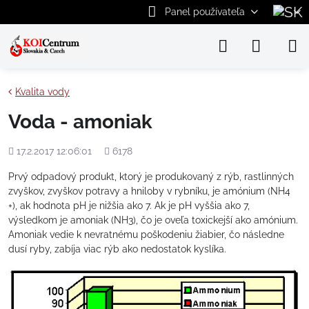
Panel používateľa
Kvalita vody
Voda - amoniak
Pridané
Počet
17.2.2017 12:06:01
6178
zobrazení
Prvý odpadový produkt, ktorý je produkovaný z rýb, rastlinných
zvyškov, zvyškov potravy a hniloby v rybníku, je amónium (NH4
+), ak hodnota pH je nižšia ako 7. Ak je pH vyššia ako 7,
výsledkom je amoniak (NH3), čo je oveľa toxickejší ako amónium.
Amoniak vedie k nevratnému poškodeniu žiabier, čo následne
dusí ryby, zabíja viac rýb ako nedostatok kyslíka.