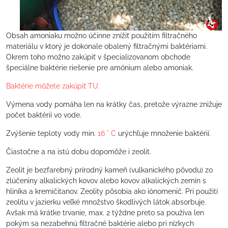
Obsah amoniaku možno účinne znížiť použitím filtračného
materiálu v ktorý je dokonale obalený filtračnými baktériami.
Okrem toho možno zakúpiť v špecializovanom obchode
špeciálne baktérie riešenie pre amónium alebo amoniak.
Baktérie môžete zakúpiť TU.
Výmena vody pomáha len na krátky čas, pretože výrazne znižuje
počet baktérií vo vode.
Zvýšenie teploty vody min.
16 ° C
urýchľuje množenie baktérií.
Čiastočne a na istú dobu dopomôže i zeolit.
Zeolit je bezfarebný prírodný kameň (vulkanického pôvodu) zo
zlúčeniny alkalických kovov alebo kovov alkalických zemín s
hliníka a kremičitanov. Zeolity pôsobia ako iónomenič. Pri použití
zeolitu v jazierku veľké množstvo škodlivých látok absorbuje.
Avšak má krátke trvanie, max. 2 týždne preto sa používa len
pokým sa nezabehnú filtračné baktérie alebo pri nízkych