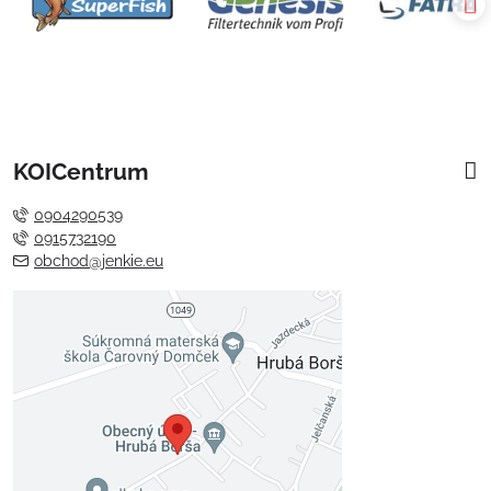
KOICentrum
0904290539
0915732190
obchod@jenkie.eu
Externý obsah je blokovaný
Voľbami súkromia
Prajete si načítať externý obsah?
Povoliť tentokrát