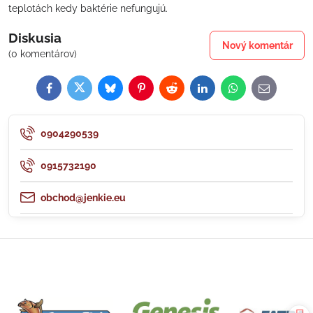
teplotách kedy baktérie nefungujú.
Diskusia
Nový komentár
(0 komentárov)
Facebook
Twitter
Bluesky
Pinterest
Reddit
LinkedIn
WhatsApp
E-
mail
0904290539
0915732190
obchod@jenkie.eu