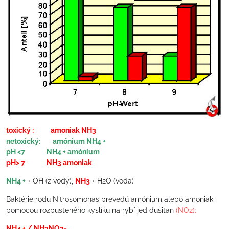
toxický : amoniak NH3
netoxický: amónium NH4 +
pH <7 NH4 + amónium
pH> 7 NH3 amoniak
NH4 +
+ OH (z vody),
NH3
+ H2O (voda)
Baktérie rodu Nitrosomonas prevedú amónium alebo amoniak
pomocou rozpusteného kyslíku na rybí jed dusitan
(NO2):
NH4 + / NH3NO2-