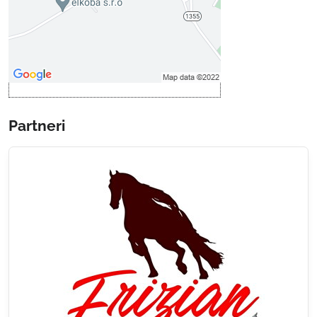
Povoliť a zapamätať - súhlas s
druhom cookie: Funkčné
Otvoriť obsah v novom okne
Partneri