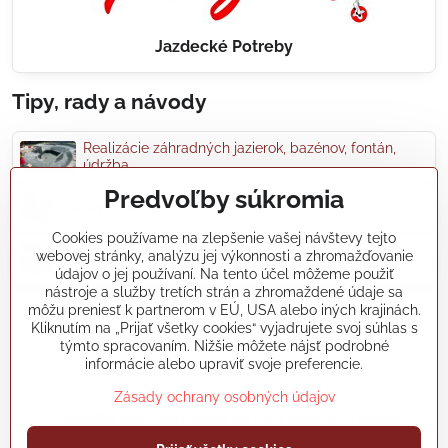
Jazdecké Potreby
Tipy, rady a návody
Realizácie záhradných jazierok, bazénov, fontán,
údržba...
Predvoľby súkromia
Články a blogy
Cookies používame na zlepšenie vašej návštevy tejto
webovej stránky, analýzu jej výkonnosti a zhromažďovanie
Rady a návody
údajov o jej používaní. Na tento účel môžeme použiť
nástroje a služby tretích strán a zhromaždené údaje sa
môžu preniesť k partnerom v EÚ, USA alebo iných krajinách.
koikapre/?ref=hl
Kliknutím na „Prijať všetky cookies“ vyjadrujete svoj súhlas s
týmto spracovaním. Nižšie môžete nájsť podrobné
informácie alebo upraviť svoje preferencie.
Zásady ochrany osobných údajov
©
2026
Copyright
Predvoľby súkromia
Zásady ochrany osobných údajov
Vytvorené pomocou:
BiznisWeb.sk