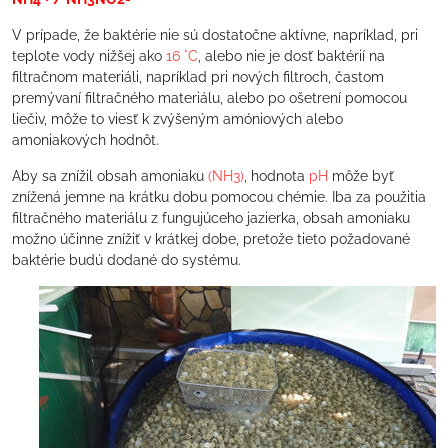
V prípade, že baktérie nie sú dostatočne aktívne, napríklad, pri
teplote vody nižšej ako
16 °C
, alebo nie je dosť baktérií na
filtračnom materiáli, napríklad pri nových filtroch, častom
premývaní filtračného materiálu, alebo po ošetrení pomocou
liečiv, môže to viesť k zvýšeným amóniových alebo
amoniakových hodnôt.
Aby sa znížil obsah amoniaku
(NH3)
, hodnota
pH
môže byť
znížená jemne na krátku dobu pomocou chémie. Iba za použitia
filtračného materiálu z fungujúceho jazierka, obsah amoniaku
možno účinne znížiť v krátkej dobe, pretože tieto požadované
baktérie budú dodané do systému.