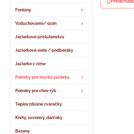
Predchádz
Fontány
Vzduchovanie/ ozón
Jazierkové príslušenstvo
Jazierkové sieťe / podberáky
Jazierko v zime
Potreby pre stavbu jazierka
Potreby pre chov rýb
Teplovzdušné zváračky
Knihy, suveníry, darčeky
Bazény