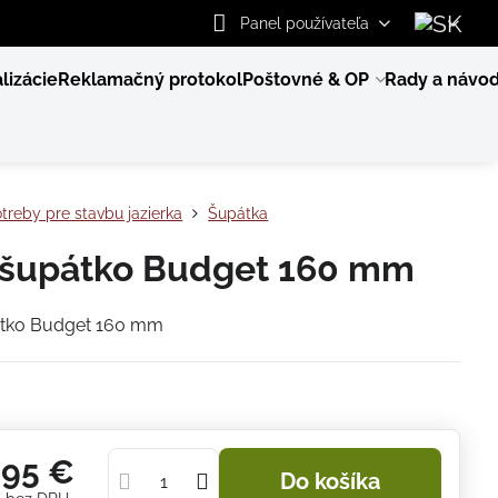
Panel používateľa
lizácie
Reklamačný protokol
Poštovné & OP
Rady a návo
treby pre stavbu jazierka
Šupátka
šupátko Budget 160 mm
tko Budget 160 mm
,95 €
Do košíka