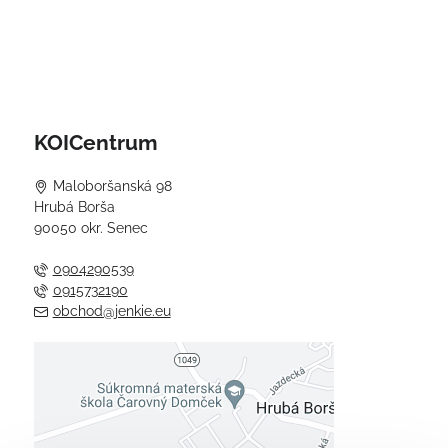
KOICentrum
Maloboršanská 98
Hrubá Borša
90050 okr. Senec
0904290539
0915732190
obchod@jenkie.eu
Externý obsah je blokovaný
Voľbami súkromia