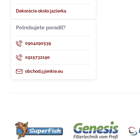
Dekorácie okolo jazierka
Potrebujete poradiť?
0904290539
0915732190
obchod@jenkie.eu