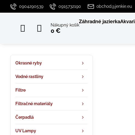
0904290539
0915732190
obchod@jenkie.eu
Záhradné jazierka
Akvari
Nákupný košík
0 €
Okrasné ryby
Vodné rastliny
Filtre
Filtračné materiály
Čerpadlá
UV Lampy