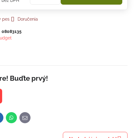
€
bez DPH
y pes
Doručenia
:
08083135
udget
re! Buďte prvý!
inkedIn
WhatsApp
E-
mail