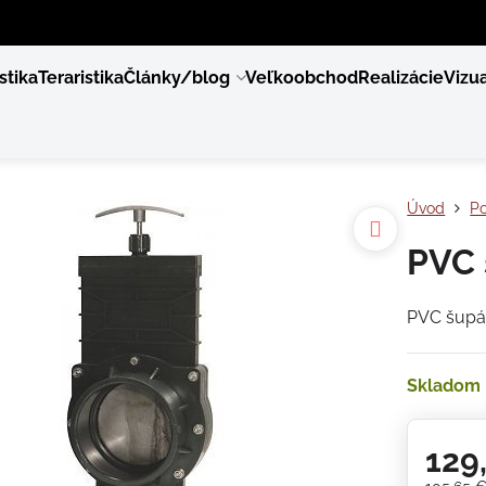
stika
Teraristika
Články/blog
Veľkoobchod
Realizácie
Vizua
Úvod
Po
PVC 
PVC šupá
Skladom
129