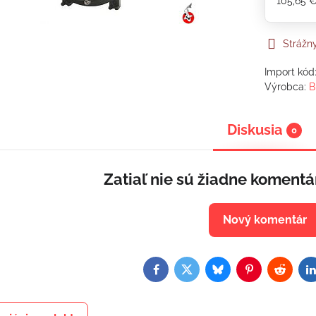
105,65 
Strážn
Import kód
Výrobca:
B
Diskusia
0
Zatiaľ nie sú žiadne komentá
Nový komentár
Facebook
Twitter
Bluesky
Pinterest
Reddit
L