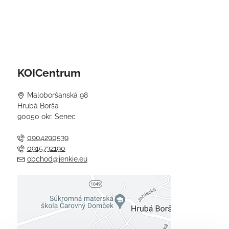
KOICentrum
Maloboršanská 98
Hrubá Borša
90050 okr. Senec
0904290539
0915732190
obchod@jenkie.eu
Externý obsah je blokovaný
Voľbami súkromia