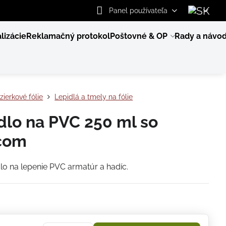
Panel používateľa
lizácie
Reklamačný protokol
Poštovné & OP
Rady a návo
zierkové fólie
Lepidlá a tmely na fólie
dlo na PVC 250 ml so
com
dlo na lepenie PVC armatúr a hadíc.