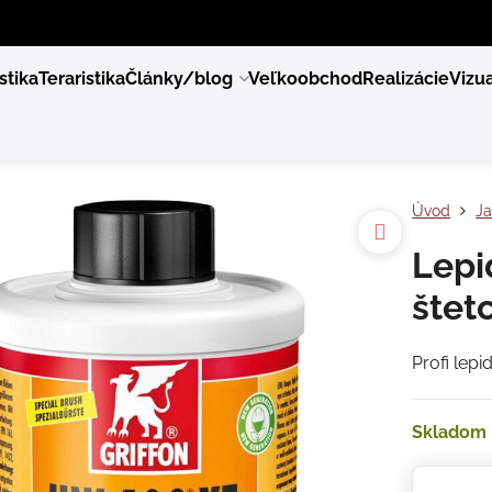
stika
Teraristika
Články/blog
Veľkoobchod
Realizácie
Vizua
Úvod
Ja
Lepi
štet
Profi lepi
Skladom