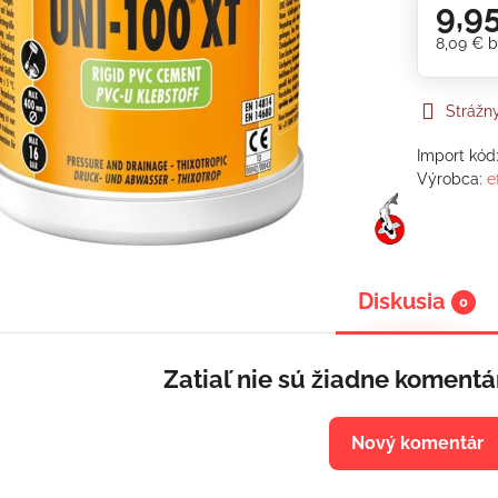
9,9
8,09 €
b
Strážn
Import kód
Výrobca:
e
Diskusia
0
Zatiaľ nie sú žiadne komentá
Nový komentár