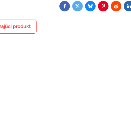
Facebook
Twitter
Bluesky
Pinterest
Reddit
L
ajúci produkt