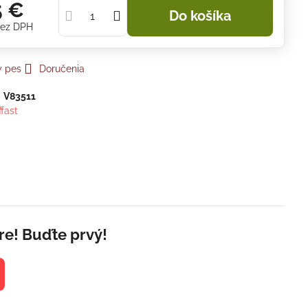
5 €
Do košíka
ez DPH
y pes
Doručenia
:
V83511
ffast
re! Buďte prvý!