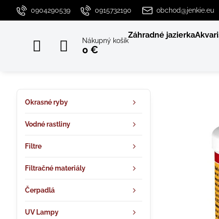
0904290539
0915732190
obchod@jenkie.eu
Záhradné jazierka
Akvari
Nákupný košík
0 €
Okrasné ryby
Vodné rastliny
Filtre
Filtračné materiály
Čerpadlá
UV Lampy