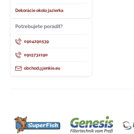
Dekorácie okolo jazierka
Potrebujete poradiť?
0904290539
0915732190
obchod@jenkie.eu