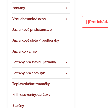
Fontány
Vzduchovanie/ ozón
Predchádz
Jazierkové príslušenstvo
Jazierkové sieťe / podberáky
Jazierko v zime
Potreby pre stavbu jazierka
Potreby pre chov rýb
Teplovzdušné zváračky
Knihy, suveníry, darčeky
Bazény