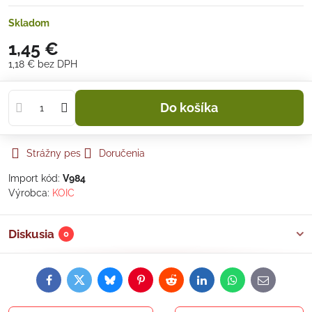
Skladom
1,45 €
1,18 €
bez DPH
Do košíka
Strážny pes
Doručenia
Import kód:
V984
Výrobca:
KOIC
Diskusia
0
Facebook
Twitter
Bluesky
Pinterest
Reddit
LinkedIn
WhatsApp
E-
mail