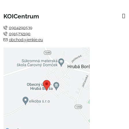
KOICentrum
0904290539
0915732190
obchod@jenkie.eu
Externý obsah je blokovaný
Voľbami súkromia
Prajete si načítať externý obsah?
Povoliť tentokrát
Povoliť a zapamätať - súhlas s
druhom cookie: Funkčné
Otvoriť obsah v novom okne