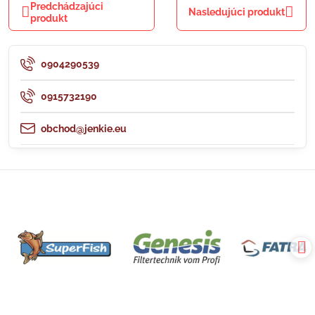
Predchádzajúci
Nasledujúci produkt
produkt
0904290539
0915732190
obchod@jenkie.eu