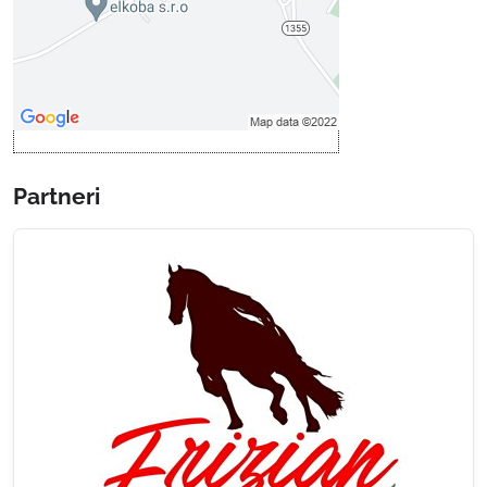
Povoliť a zapamätať - súhlas s
druhom cookie: Funkčné
Otvoriť obsah v novom okne
Partneri