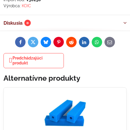
Výrobca:
KOIC
Diskusia
0
Facebook
Twitter
Bluesky
Pinterest
Reddit
LinkedIn
WhatsApp
E-
mail
Predchádzajúci
produkt
Alternatívne produkty