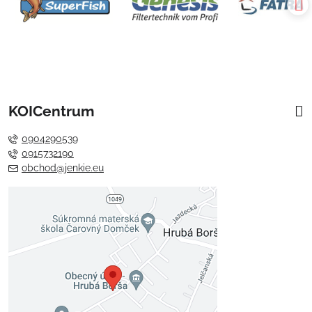
KOICentrum
0904290539
0915732190
obchod@jenkie.eu
Externý obsah je blokovaný
Voľbami súkromia
Prajete si načítať externý obsah?
Povoliť tentokrát