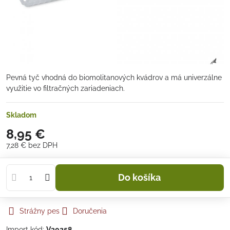
Pevná tyč vhodná do biomolitanových kvádrov a má univerzálne
využitie vo filtračných zariadeniach.
Skladom
8,95 €
7,28 €
bez DPH
Do košíka
Strážny pes
Doručenia
Import kód:
V30258