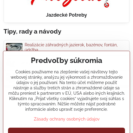
Jazdecké Potreby
Tipy, rady a návody
Realizácie záhradných jazierok, bazénov, fontán,
údržba...
Predvoľby súkromia
Články a blogy
Cookies používame na zlepšenie vašej návštevy tejto
webovej stránky, analýzu jej výkonnosti a zhromažďovanie
Rady a návody
údajov o jej používaní. Na tento účel môžeme použiť
nástroje a služby tretích strán a zhromaždené údaje sa
môžu preniesť k partnerom v EÚ, USA alebo iných krajinách.
koikapre/?ref=hl
Kliknutím na „Prijať všetky cookies“ vyjadrujete svoj súhlas s
týmto spracovaním. Nižšie môžete nájsť podrobné
informácie alebo upraviť svoje preferencie.
©
2026
Copyright
Zásady ochrany osobných údajov
Predvoľby súkromia
Zásady ochrany osobných údajov
Vytvorené pomocou:
BiznisWeb.sk