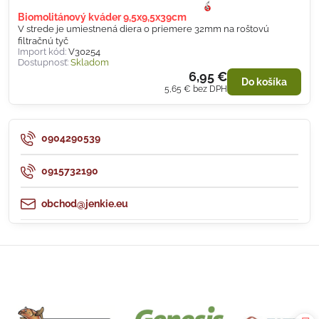
Biomolitánový kváder 9,5x9,5x39cm
V strede je umiestnená diera o priemere 32mm na roštovú
filtračnú tyč
Import kód:
V30254
Dostupnosť:
Skladom
6,95 €
Do košíka
5,65 €
bez DPH
0904290539
0915732190
obchod@jenkie.eu