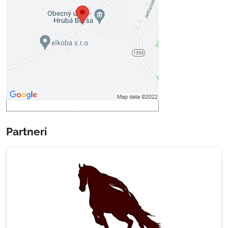
Prajete si načítať externý obsah?
Povoliť tentokrát
Povoliť a zapamätať - súhlas s
druhom cookie: Funkčné
Otvoriť obsah v novom okne
Partneri