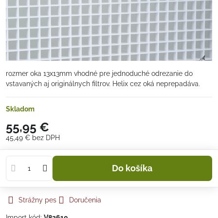
rozmer oka 13x13mm vhodné pre jednoduché odrezanie do
vstavaných aj originálnych filtrov. Helix cez oká neprepadáva.
Skladom
55,95 €
45,49 €
bez DPH
Do košíka
Strážny pes
Doručenia
Import kód:
V82610