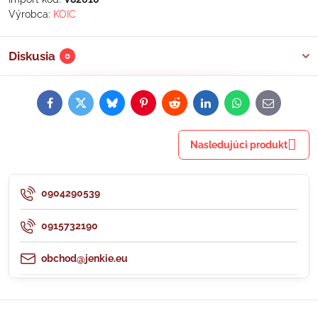
Výrobca:
KOIC
Diskusia
0
Facebook
Twitter
Bluesky
Pinterest
Reddit
LinkedIn
WhatsApp
E-
mail
Nasledujúci produkt
0904290539
0915732190
obchod@jenkie.eu