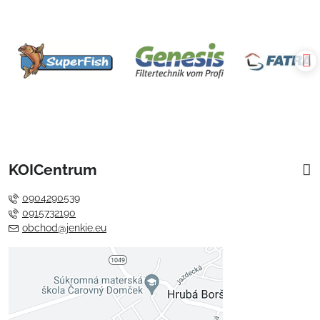
KOICentrum
0904290539
0915732190
obchod@jenkie.eu
Externý obsah je blokovaný
Voľbami súkromia