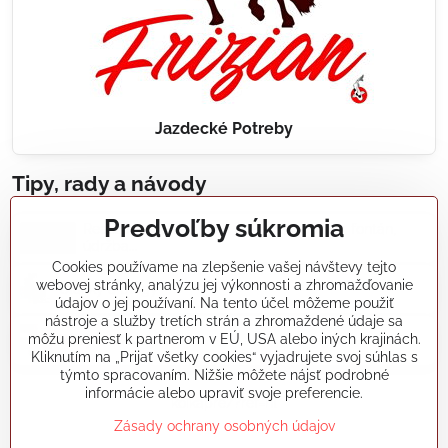
Jazdecké Potreby
Tipy, rady a návody
Predvoľby súkromia
Realizácie záhradných jazierok, bazénov, fontán,
údržba...
Cookies používame na zlepšenie vašej návštevy tejto
webovej stránky, analýzu jej výkonnosti a zhromažďovanie
Články a blogy
údajov o jej používaní. Na tento účel môžeme použiť
nástroje a služby tretích strán a zhromaždené údaje sa
môžu preniesť k partnerom v EÚ, USA alebo iných krajinách.
Rady a návody
Kliknutím na „Prijať všetky cookies“ vyjadrujete svoj súhlas s
týmto spracovaním. Nižšie môžete nájsť podrobné
informácie alebo upraviť svoje preferencie.
koikapre/?ref=hl
Zásady ochrany osobných údajov